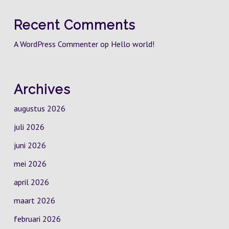
Recent Comments
A WordPress Commenter
op
Hello world!
Archives
augustus 2026
juli 2026
juni 2026
mei 2026
april 2026
maart 2026
februari 2026