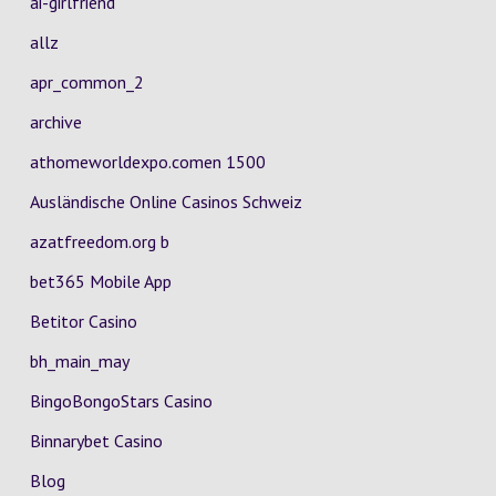
ai-girlfriend
allz
apr_common_2
archive
athomeworldexpo.comen 1500
Ausländische Online Casinos Schweiz
azatfreedom.org b
bet365 Mobile App
Betitor Casino
bh_main_may
BingoBongoStars Casino
Binnarybet Casino
Blog