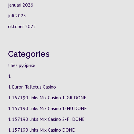
januari 2026
juli 2025
oktober 2022
Categories
! Без рубрики
1
1 Euron Talletus Casino
1 157190 links Mix Casino
1-GR
DONE
1 157190 links Mix Casino
1-HU
DONE
1 157190 links Mix Casino
2-FI
DONE
1 157190 links Mix Casino DONE