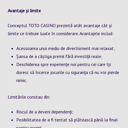
Avantaje și limite
Conceptul TOTO CASINO prezintă atât avantaje cât și
limite ce trebuie luate în considerare. Avantajele includ:
Acessoarea unui mediu de divertisment mai relaxat;
Șansa de a câștiga premii fără investiții reale;
Deschiderea spre experiențe noi pentru cei care își
doresc să încerce jocurile cu siguranța că nu vor pierde
nimic;
Limitările constau din:
Riscul de a deveni dependenți;
Posibilitatea de a fi tentat să plătească până la final
pentru premii.