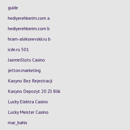
guide
hediyerehberim.com a
hediyerehberim.com b
hram-alekseevskii.ru b
icde.ru 501
JasminSlots Casino
jetton.marketing
Kasyno Bez Rejestracji
Kasyno Depozyt 20 Zł Blik
Lucky Elektra Casino
Lucky Meister Casino
mar_bahis