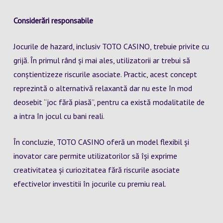
Considerări responsabile
Jocurile de hazard, inclusiv TOTO CASINO, trebuie privite cu
grijă. În primul rând și mai ales, utilizatorii ar trebui să
conștientizeze riscurile asociate. Practic, acest concept
reprezintă o alternativă relaxantă dar nu este în mod
deosebit “joc fără piasă”, pentru ca există modalitatile de
a intra în jocul cu bani reali.
În concluzie, TOTO CASINO oferă un model flexibil și
inovator care permite utilizatorilor să își exprime
creativitatea și curiozitatea fără riscurile asociate
efectivelor investitii în jocurile cu premiu real.