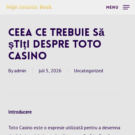
Skip
Menu
to
main
Ceea ce trebuie să
content
știți despre Toto
Casino
By
admin
juli 5, 2026
Uncategorized
Introducere
Toto Casino este o expresie utilizată pentru a desemna