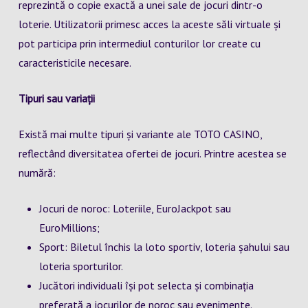
reprezintă o copie exactă a unei sale de jocuri dintr-o
loterie. Utilizatorii primesc acces la aceste săli virtuale și
pot participa prin intermediul conturilor lor create cu
caracteristicile necesare.
Tipuri sau variații
Există mai multe tipuri și variante ale TOTO CASINO,
reflectând diversitatea ofertei de jocuri. Printre acestea se
numără:
Jocuri de noroc: Loteriile, EuroJackpot sau
EuroMillions;
Sport: Biletul închis la loto sportiv, loteria șahului sau
loteria sporturilor.
Jucători individuali își pot selecta și combinația
preferată a jocurilor de noroc sau evenimente.