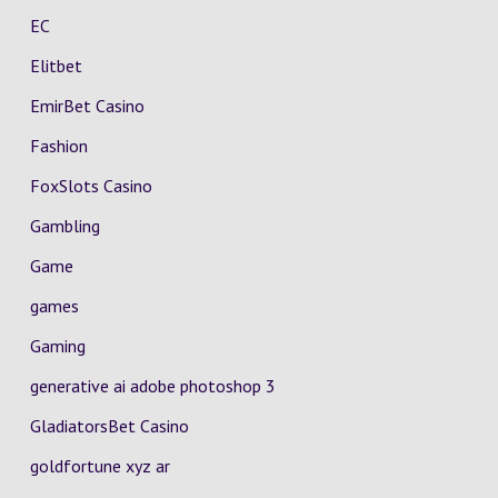
EC
Elitbet
EmirBet Casino
Fashion
FoxSlots Casino
Gambling
Game
games
Gaming
generative ai adobe photoshop 3
GladiatorsBet Casino
goldfortune xyz ar