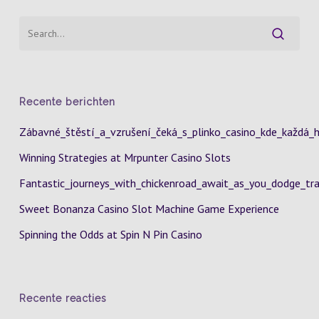
Recente berichten
Zábavné_štěstí_a_vzrušení_čeká_s_plinko_casino_kde_každá_h
Winning Strategies at Mrpunter Casino Slots
Fantastic_journeys_with_chickenroad_await_as_you_dodge_tra
Sweet Bonanza Casino Slot Machine Game Experience
Spinning the Odds at Spin N Pin Casino
Recente reacties