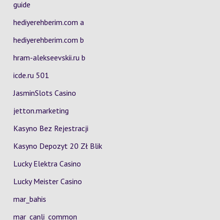
guide
hediyerehberim.com a
hediyerehberim.com b
hram-alekseevskii.ru b
icde.ru 501
JasminSlots Casino
jetton.marketing
Kasyno Bez Rejestracji
Kasyno Depozyt 20 Zł Blik
Lucky Elektra Casino
Lucky Meister Casino
mar_bahis
mar_canli_common