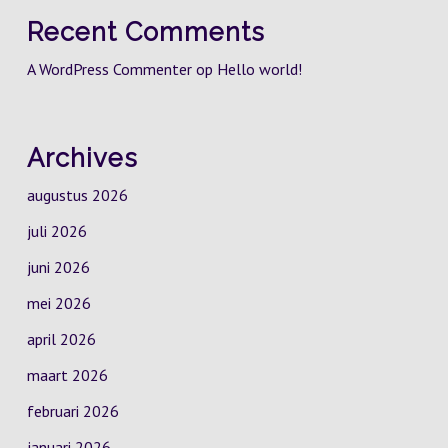
Recent Comments
A WordPress Commenter
op
Hello world!
Archives
augustus 2026
juli 2026
juni 2026
mei 2026
april 2026
maart 2026
februari 2026
januari 2026