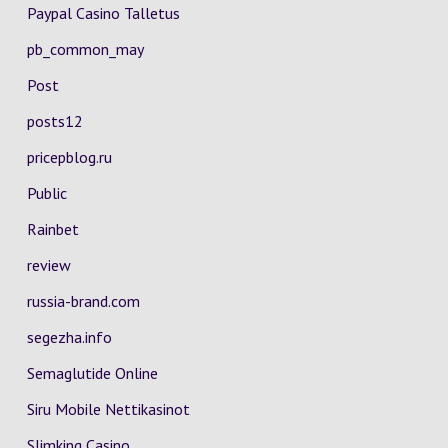
Paypal Casino Talletus
pb_common_may
Post
posts12
pricepblog.ru
Public
Rainbet
review
russia-brand.com
segezha.info
Semaglutide Online
Siru Mobile Nettikasinot
Slimking Casino