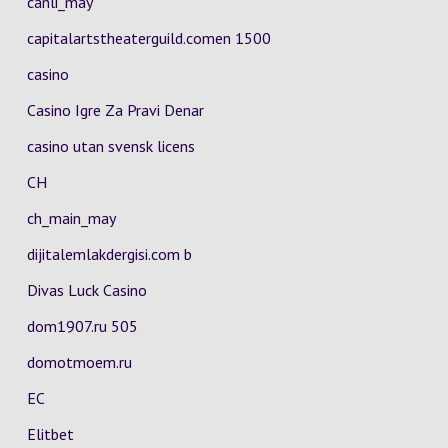
canli_may
capitalartstheaterguild.comen 1500
casino
Casino Igre Za Pravi Denar
casino utan svensk licens
CH
ch_main_may
dijitalemlakdergisi.com b
Divas Luck Casino
dom1907.ru 505
domotmoem.ru
EC
Elitbet