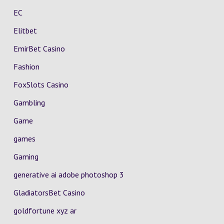
EC
Elitbet
EmirBet Casino
Fashion
FoxSlots Casino
Gambling
Game
games
Gaming
generative ai adobe photoshop 3
GladiatorsBet Casino
goldfortune xyz ar