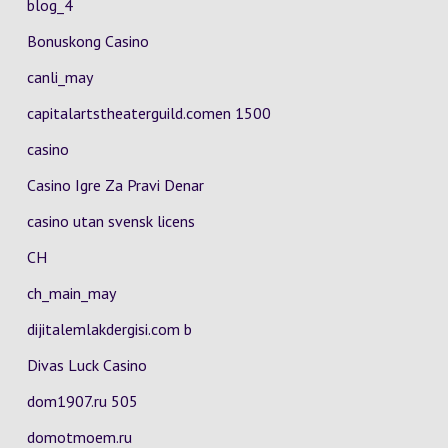
blog_4
Bonuskong Casino
canli_may
capitalartstheaterguild.comen 1500
casino
Casino Igre Za Pravi Denar
casino utan svensk licens
CH
ch_main_may
dijitalemlakdergisi.com b
Divas Luck Casino
dom1907.ru 505
domotmoem.ru