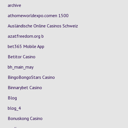
archive
athomeworldexpo.comen 1500
Ausländische Online Casinos Schweiz
azatfreedom.org b
bet365 Mobile App
Betitor Casino
bh_main_may
BingoBongoStars Casino
Binnarybet Casino
Blog
blog_4
Bonuskong Casino