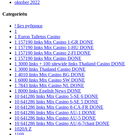
oktober 2022
Categorieën
! Без рубрики
1
1 Euron Talletus Casino
1 157190 links Mix Casino
1-GR
DONE
1 157190 links Mix Casino
1-HU
DONE
1 157190 links Mix Casino
2-FI
DONE
1 157190 links Mix Casino DONE
1 3000 links + 100 sitewide links Thailand Casino DONE
1 3000 links Thailand Casino DONE
1 4010 links Mix Casino
BG
DONE
1 6000 links Mix Casino
SW
DONE
1 7843 links Mix Casino
NL
DONE
1 8000 links English News DONE
10 641286 links Mix Casino
5-SE
6
DONE
10 641286 links Mix Casino
6-SE
5
DONE
10 641286 links Mix Casino
8-CA-FR
DONE
10 641286 links Mix Casino
AU-1
DONE
10 641286 links Mix Casino
AU-5
DONE
10 641286 links Mix Casino
AU-6-7chast
DONE
1020A Z
1169