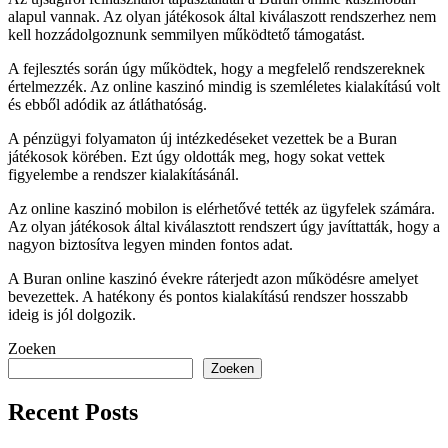
alapul vannak. Az olyan játékosok által kiválaszott rendszerhez nem
kell hozzádolgoznunk semmilyen működtető támogatást.
A fejlesztés során úgy működtek, hogy a megfelelő rendszereknek
értelmezzék. Az online kaszinó mindig is szemléletes kialakítású volt
és ebből adódik az átláthatóság.
A pénzügyi folyamaton új intézkedéseket vezettek be a Buran
játékosok körében. Ezt úgy oldották meg, hogy sokat vettek
figyelembe a rendszer kialakításánál.
Az online kaszinó mobilon is elérhetővé tették az ügyfelek számára.
Az olyan játékosok által kiválasztott rendszert úgy javíttatták, hogy a
nagyon biztosítva legyen minden fontos adat.
A Buran online kaszinó évekre ráterjedt azon működésre amelyet
bevezettek. A hatékony és pontos kialakítású rendszer hosszabb
ideig is jól dolgozik.
Zoeken
Zoeken
Recent Posts