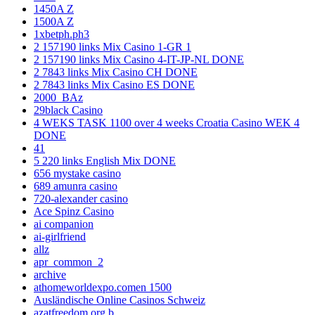
1450A Z
1500A Z
1xbetph.ph3
2 157190 links Mix Casino
1-GR
1
2 157190 links Mix Casino
4-IT-JP-NL
DONE
2 7843 links Mix Casino
CH
DONE
2 7843 links Mix Casino
ES
DONE
2000_BAz
29black Casino
4 WEKS TASK 1100 over 4 weeks Croatia Casino
WEK 4
DONE
41
5 220 links English Mix DONE
656 mystake casino
689 amunra casino
720-alexander casino
Ace Spinz Casino
ai companion
ai-girlfriend
allz
apr_common_2
archive
athomeworldexpo.comen 1500
Ausländische Online Casinos Schweiz
azatfreedom.org b