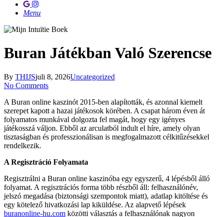
google-
instagram
tiktok
plus
Menu
Buran Játékban Való Szerencse
By
THIJS
juli 8, 2026
Uncategorized
No Comments
A Buran online kaszinót 2015-ben alapították, és azonnal kiemelt
szerepet kapott a hazai játékosok körében. A csapat három éven át
folyamatos munkával dolgozta fel magát, hogy egy igényes
játékosszá váljon. Ebből az arculatból indult el híre, amely olyan
tisztaságban és professzionálisan is megfogalmazott célkitűzésekkel
rendelkezik.
A Regisztráció Folyamata
Regisztrálni a Buran online kaszinóba egy egyszerű, 4 lépésből álló
folyamat. A regisztrációs forma több részből áll: felhasználónév,
jelszó megadása (biztonsági szempontok miatt), adatlap kitöltése és
egy kötelező hivatkozási lap kiküldése. Az alapvető lépések
buranonline-hu.com
közötti választás a felhasználónak nagyon