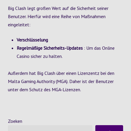
Big Clash legt großen Wert auf die Sicherheit seiner
Benutzer. Hierfür wird eine Reihe von Maßnahmen
eingeleitet:
Verschlüsselung
Regelmäßige Sicherheits-Updates
: Um das Online
Casino sicher zu halten.
Außerdem hat Big Clash über einen Lizenzentz bei den
Malta Gaming Authority (MGA). Daher ist der Benutzer
unter dem Schutz des MGA-Lizenzen.
Zoeken