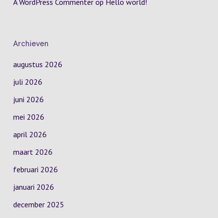
A WordPress Commenter
op
Hello world!
Archieven
augustus 2026
juli 2026
juni 2026
mei 2026
april 2026
maart 2026
februari 2026
januari 2026
december 2025