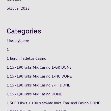
oktober 2022
Categories
! Без рубрики
1
1 Euron Talletus Casino
1 157190 links Mix Casino
1-GR
DONE
1 157190 links Mix Casino
1-HU
DONE
1 157190 links Mix Casino
2-FI
DONE
1 157190 links Mix Casino DONE
1 3000 links + 100 sitewide links Thailand Casino DONE