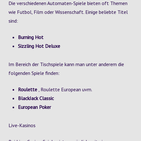
Die verschiedenen Automaten-Spiele bieten oft Themen
wie Futbol, Film oder Wissenschaft. Einige beliebte Titel
sind:
Burning Hot
Sizzling Hot Deluxe
Im Bereich der Tischspiele kann man unter anderem die
folgenden Spiele finden:
Roulette
, Roulette European uvm.
BlackJack Classic
European Poker
Live-Kasinos