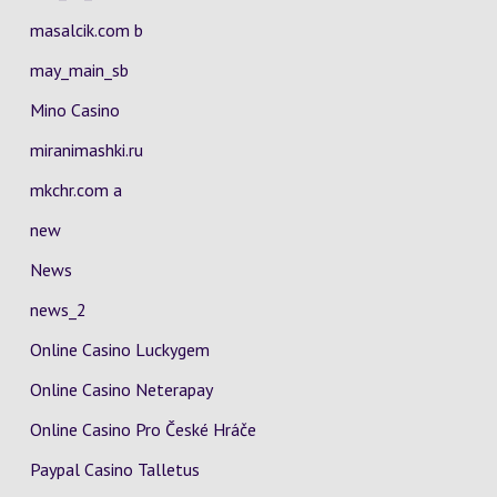
masalcik.com b
may_main_sb
Mino Casino
miranimashki.ru
mkchr.com a
new
News
news_2
Online Casino Luckygem
Online Casino Neterapay
Online Casino Pro České Hráče
Paypal Casino Talletus