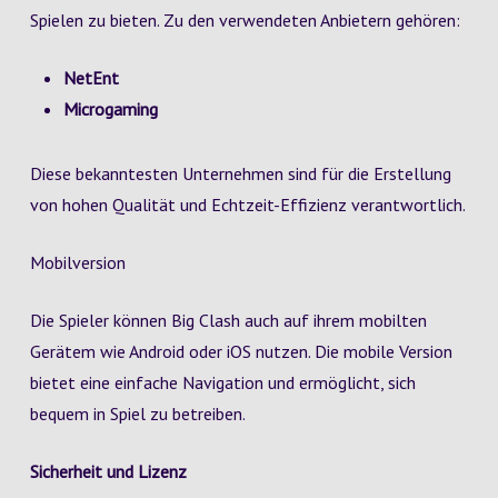
Spielen zu bieten. Zu den verwendeten Anbietern gehören:
NetEnt
Microgaming
Diese bekanntesten Unternehmen sind für die Erstellung
von hohen Qualität und Echtzeit-Effizienz verantwortlich.
Mobilversion
Die Spieler können Big Clash auch auf ihrem mobilten
Gerätem wie Android oder iOS nutzen. Die mobile Version
bietet eine einfache Navigation und ermöglicht, sich
bequem in Spiel zu betreiben.
Sicherheit und Lizenz