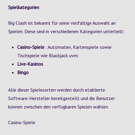
Spielkategorien
Big Clash ist bekannt für seine vielfältige Auswahl an
Spielen. Diese sind in verschiedenen Kategorien unterteilt:
Casino-Spiele
: Automaten, Kartenspiele sowie
Tischspiele wie Blackjack uvm.
Live-Kasinos
Bingo
Alle dieser Spielesorten werden durch etablierte
Software-Hersteller bereitgestellt und die Benutzer
können zwischen den verfügbaren Spielen wählen.
Casino-Spiele