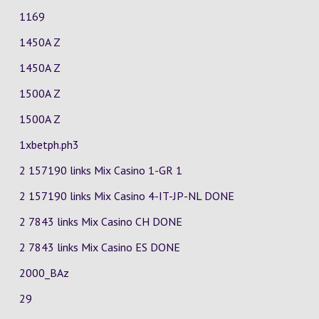
1169
1450A Z
1450A Z
1500A Z
1500A Z
1xbetph.ph3
2 157190 links Mix Casino
1-GR
1
2 157190 links Mix Casino
4-IT-JP-NL
DONE
2 7843 links Mix Casino
CH
DONE
2 7843 links Mix Casino
ES
DONE
2000_BAz
29