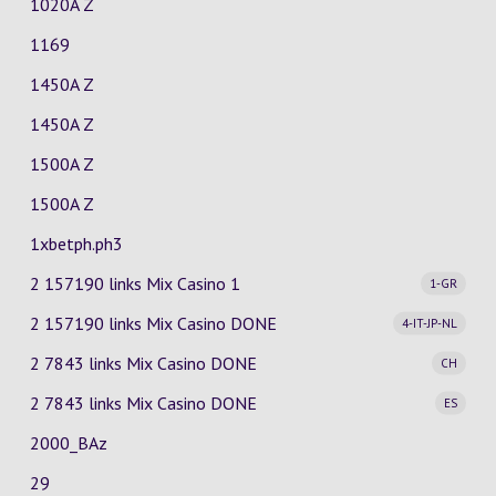
1020A Z
1169
1450A Z
1450A Z
1500A Z
1500A Z
1xbetph.ph3
2 157190 links Mix Casino
1
1-GR
2 157190 links Mix Casino
DONE
4-IT-JP-NL
2 7843 links Mix Casino
DONE
CH
2 7843 links Mix Casino
DONE
ES
2000_BAz
29