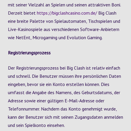
mit seiner Vielzahl an Spielen und seinen attraktiven Boni.
Derzeit bietet
https://bigclashcasino.com.de/
Big Clash
eine breite Palette von Spielautomaten, Tischspielen und
Live-Kasinospiele aus verschiedenen Software-Anbietern
wie NetEnt, Microgaming und Evolution Gaming.
Registrierungsprozess
Der Registrierungsprozess bei Big Clash ist relativ einfach
und schnell. Die Benutzer müssen ihre persönlichen Daten
eingeben, bevor sie ein Konto erstellen können. Dies
umfasst die Angabe des Namens, des Geburtsdatums, der
Adresse sowie einer gültigen E-Mail-Adresse oder
Telefonnummer. Nachdem das Konto genehmigt wurde,
kann der Benutzer sich mit seinen Zugangsdaten anmelden
und sein Spielkonto einsehen.