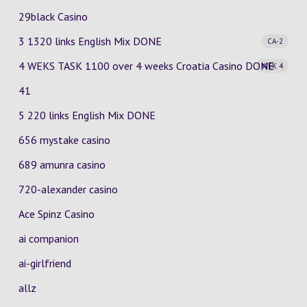
29black Casino
3 1320 links English Mix
DONE
CA-2
4 WEKS TASK 1100 over 4 weeks Croatia Casino
DONE
WEK 4
41
5 220 links English Mix DONE
656 mystake casino
689 amunra casino
720-alexander casino
Ace Spinz Casino
ai companion
ai-girlfriend
allz