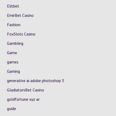
Elitbet
EmirBet Casino
Fashion
FoxSlots Casino
Gambling
Game
games
Gaming
generative ai adobe photoshop 3
GladiatorsBet Casino
goldfortune xyz ar
guide