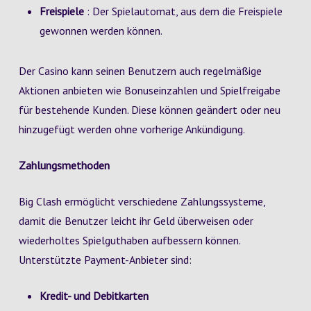
Freispiele
: Der Spielautomat, aus dem die Freispiele
gewonnen werden können.
Der Casino kann seinen Benutzern auch regelmäßige
Aktionen anbieten wie Bonuseinzahlen und Spielfreigabe
für bestehende Kunden. Diese können geändert oder neu
hinzugefügt werden ohne vorherige Ankündigung.
Zahlungsmethoden
Big Clash ermöglicht verschiedene Zahlungssysteme,
damit die Benutzer leicht ihr Geld überweisen oder
wiederholtes Spielguthaben aufbessern können.
Unterstützte Payment-Anbieter sind:
Kredit- und Debitkarten