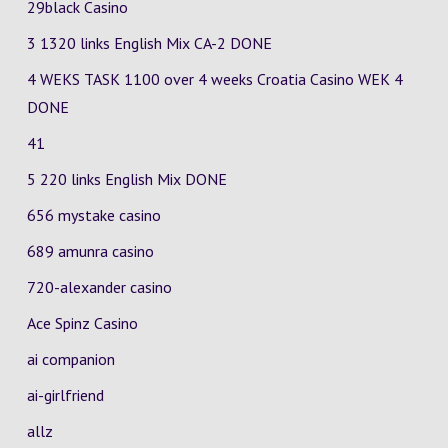
29black Casino
3 1320 links English Mix
CA-2
DONE
4 WEKS TASK 1100 over 4 weeks Croatia Casino
WEK 4
DONE
41
5 220 links English Mix DONE
656 mystake casino
689 amunra casino
720-alexander casino
Ace Spinz Casino
ai companion
ai-girlfriend
allz