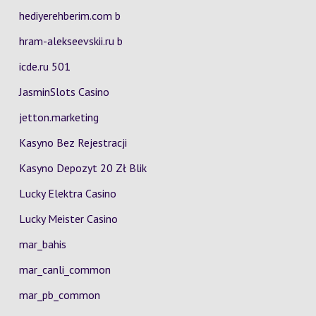
hediyerehberim.com b
hram-alekseevskii.ru b
icde.ru 501
JasminSlots Casino
jetton.marketing
Kasyno Bez Rejestracji
Kasyno Depozyt 20 Zł Blik
Lucky Elektra Casino
Lucky Meister Casino
mar_bahis
mar_canli_common
mar_pb_common