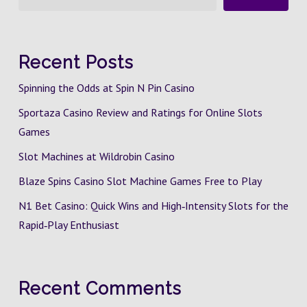
Recent Posts
Spinning the Odds at Spin N Pin Casino
Sportaza Casino Review and Ratings for Online Slots
Games
Slot Machines at Wildrobin Casino
Blaze Spins Casino Slot Machine Games Free to Play
N1 Bet Casino: Quick Wins and High‑Intensity Slots for the
Rapid‑Play Enthusiast
Recent Comments