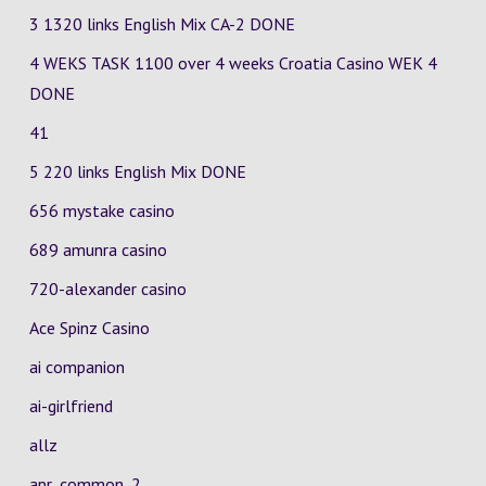
3 1320 links English Mix
CA-2
DONE
4 WEKS TASK 1100 over 4 weeks Croatia Casino
WEK 4
DONE
41
5 220 links English Mix DONE
656 mystake casino
689 amunra casino
720-alexander casino
Ace Spinz Casino
ai companion
ai-girlfriend
allz
apr_common_2