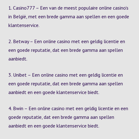
1. Casino777 – Een van de meest populaire online casino’s
in België, met een brede gamma aan spellen en een goede
klantenservice.
2. Betway – Een online casino met een geldig licentie en
een goede reputatie, dat een brede gamma aan spellen
aanbiedt.
3. Unibet – Een online casino met een geldig licentie en
een goede reputatie, dat een brede gamma aan spellen
aanbiedt en een goede klantenservice biedt.
4. Bwin – Een online casino met een geldig licentie en een
goede reputatie, dat een brede gamma aan spellen
aanbiedt en een goede klantenservice biedt.