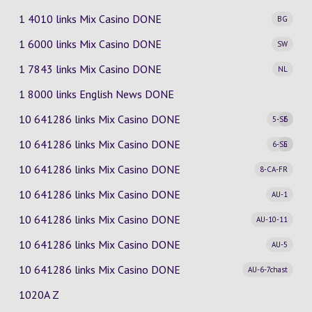
1 4010 links Mix Casino
DONE
BG
1 6000 links Mix Casino
DONE
SW
1 7843 links Mix Casino
DONE
NL
1 8000 links English News DONE
10 641286 links Mix Casino
DONE
5-SE
6
10 641286 links Mix Casino
DONE
6-SE
5
10 641286 links Mix Casino
DONE
8-CA-FR
10 641286 links Mix Casino
DONE
AU-1
10 641286 links Mix Casino
DONE
AU-10-11
10 641286 links Mix Casino
DONE
AU-5
10 641286 links Mix Casino
DONE
AU-6-7chast
1020A Z