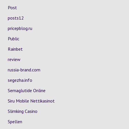
Post
posts12
pricepblog.ru
Public
Rainbet
review
russia-brand.com
segezha.info
Semaglutide Online
Siru Mobile Nettikasinot
Slimking Casino
Spellen