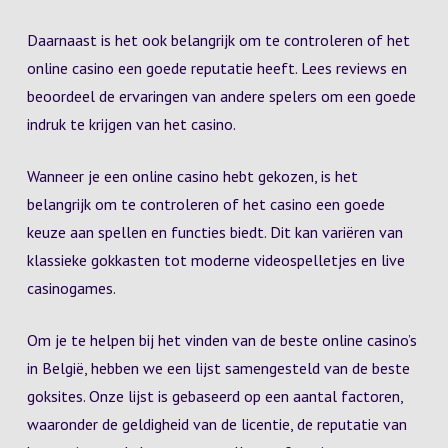
Daarnaast is het ook belangrijk om te controleren of het
online casino een goede reputatie heeft. Lees reviews en
beoordeel de ervaringen van andere spelers om een goede
indruk te krijgen van het casino.
Wanneer je een online casino hebt gekozen, is het
belangrijk om te controleren of het casino een goede
keuze aan spellen en functies biedt. Dit kan variëren van
klassieke gokkasten tot moderne videospelletjes en live
casinogames.
Om je te helpen bij het vinden van de beste online casino’s
in België, hebben we een lijst samengesteld van de beste
goksites. Onze lijst is gebaseerd op een aantal factoren,
waaronder de geldigheid van de licentie, de reputatie van