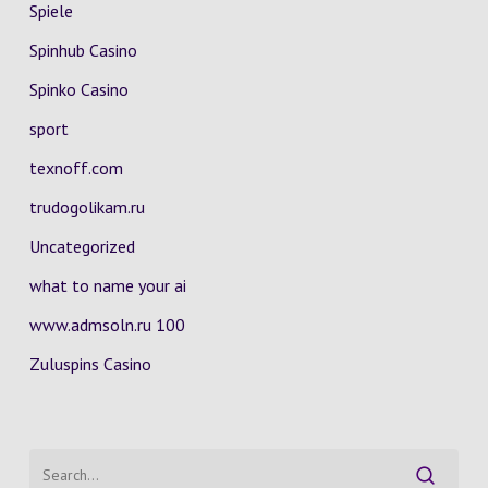
Spiele
Spinhub Casino
Spinko Casino
sport
texnoff.com
trudogolikam.ru
Uncategorized
what to name your ai
www.admsoln.ru 100
Zuluspins Casino