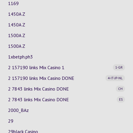
1169
1450A Z
1450A Z
1500A Z
1500A Z
1xbetph.ph3
2 157190 links Mix Casino
1
1-GR
2 157190 links Mix Casino
DONE
4-IT-JP-NL
2 7843 links Mix Casino
DONE
CH
2 7843 links Mix Casino
DONE
ES
2000_BAz
29
29black Casino