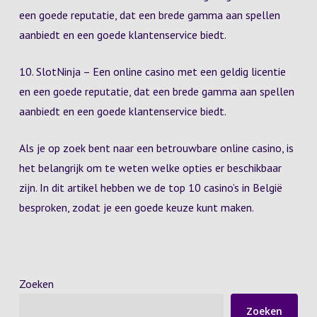
een goede reputatie, dat een brede gamma aan spellen
aanbiedt en een goede klantenservice biedt.
10. SlotNinja – Een online casino met een geldig licentie
en een goede reputatie, dat een brede gamma aan spellen
aanbiedt en een goede klantenservice biedt.
Als je op zoek bent naar een betrouwbare online casino, is
het belangrijk om te weten welke opties er beschikbaar
zijn. In dit artikel hebben we de top 10 casino’s in België
besproken, zodat je een goede keuze kunt maken.
Zoeken
Zoeken