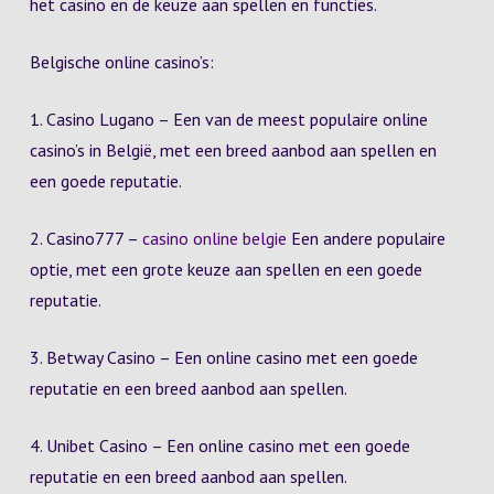
het casino en de keuze aan spellen en functies.
Belgische online casino’s:
1. Casino Lugano – Een van de meest populaire online
casino’s in België, met een breed aanbod aan spellen en
een goede reputatie.
2. Casino777 –
casino online belgie
Een andere populaire
optie, met een grote keuze aan spellen en een goede
reputatie.
3. Betway Casino – Een online casino met een goede
reputatie en een breed aanbod aan spellen.
4. Unibet Casino – Een online casino met een goede
reputatie en een breed aanbod aan spellen.