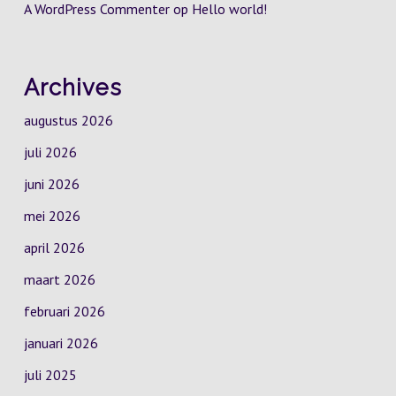
A WordPress Commenter
op
Hello world!
Archives
augustus 2026
juli 2026
juni 2026
mei 2026
april 2026
maart 2026
februari 2026
januari 2026
juli 2025