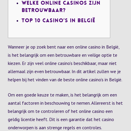
Welke online casinos zijn
betrouwbaar?
Top 10 casino’s in België
Wanneer je op zoek bent naar een online casino in België,
is het belangrijk om een betrouwbare en veilige optie te
kiezen. Er zijn veel online casino’s beschikbaar, maar niet
allemaal zijn even betrouwbaar. In dit artikel zullen we je
helpen bij het vinden van de beste online casino’s in België.
Om een goede keuze te maken, is het belangrijk om een
aantal factoren in beschouwing te nemen. Allereerst is het
belangrijk om te controleren of het online casino een
geldig licentie heeft. Dit is een garantie dat het casino
onderworpen is aan strenge regels en controles.