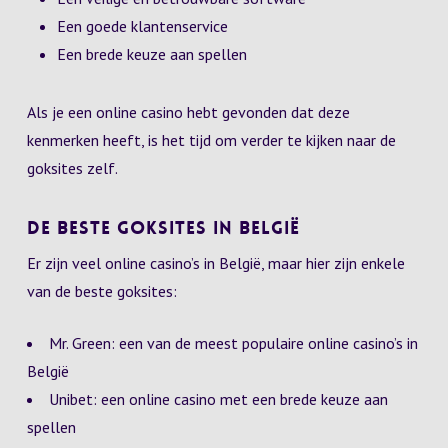
Een goede klantenservice
Een brede keuze aan spellen
Als je een online casino hebt gevonden dat deze
kenmerken heeft, is het tijd om verder te kijken naar de
goksites zelf.
De beste goksites in België
Er zijn veel online casino’s in België, maar hier zijn enkele
van de beste goksites:
Mr. Green: een van de meest populaire online casino’s in
België
Unibet: een online casino met een brede keuze aan
spellen