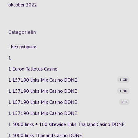
oktober 2022
Categorieën
! Без рубрики
1
1 Euron Talletus Casino
1 157190 links Mix Casino
DONE
1-GR
1 157190 links Mix Casino
DONE
1-HU
1 157190 links Mix Casino
DONE
2-FI
1 157190 links Mix Casino DONE
1 3000 links + 100 sitewide links Thailand Casino DONE
1 3000 links Thailand Casino DONE