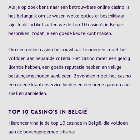
Als je op zoek bent naar een betrouwbare online casino, is
het belangrijk om te weten welke opties er beschikbaar
zijn. In dit artikel zullen we de top 10 casino’s in België
bespreken, zodat je een goede keuze kunt maken.
Om een online casino betrouwbaar te noemen, moet het
voldoen aan bepaalde criteria. Het casino moet een geldig
licentie hebben, een goede reputatie hebben en veilige
betalingsmethoden aanbieden. Bovendien moet het casino
een goede klantenservice bieden en een brede gamma aan
spellen aanbieden.
Top 10 casino’s in België
Hieronder vind je de top 10 casino’s in België, die voldoen
aan de bovengenoemde criteria: