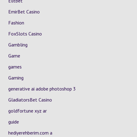
Elitbet
EmirBet Casino
Fashion
FoxSlots Casino
Gambling
Game
games
Gaming
generative ai adobe photoshop 3
GladiatorsBet Casino
goldfortune xyz ar
guide
hediyerehberim.com a