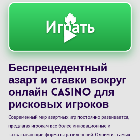
🔥
Играть
▶️
Беспрецедентный
азарт и ставки вокруг
онлайн casino для
рисковых игроков
Современный мир азартных игр постоянно развивается,
предлагая игрокам все более инновационные и
захватывающие форматы развлечений. Одним из самых