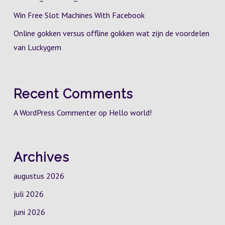
Win Free Slot Machines With Facebook
Online gokken versus offline gokken wat zijn de voordelen
van Luckygem
Recent Comments
A WordPress Commenter
op
Hello world!
Archives
augustus 2026
juli 2026
juni 2026