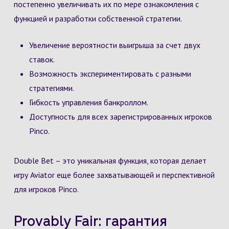
постепенно увеличивать их по мере ознакомления с
функцией и разработки собственной стратегии.
Увеличение вероятности выигрыша за счет двух
ставок.
Возможность экспериментировать с разными
стратегиями.
Гибкость управления банкроллом.
Доступность для всех зарегистрированных игроков
Pinco.
Double Bet – это уникальная функция, которая делает
игру Aviator еще более захватывающей и перспективной
для игроков Pinco.
Provably Fair: гарантия