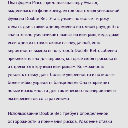
Платформа Pinco, предлагающая игру Aviator,
выделилась на фоне конкурентов благодаря уникальной
функции Double Bet. Эта функция позволяет игроку
делать две ставки одновременно на одном раунде. Это
значительно увеличивает шансы на выигрыш, ведь даже
если одна из ставок окажется неудачной, есть
вероятность выиграть по второй. Double Bet особенно
привлекательна для игроков, которые любят рисковать
и стремятся к крупным выигрышам. Возможность
удвоить ставку дает больше уверенности и позволяет
более гибко управлять банкроллом. Она открывает
новые возможности для тактического планирования и
экспериментов со стратегиями.
Использование Double Bet требует определенной
осторожности и понимания рисков. Удвоение ставки