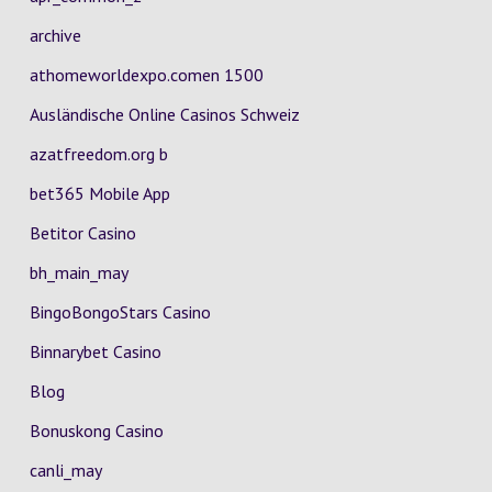
archive
athomeworldexpo.comen 1500
Ausländische Online Casinos Schweiz
azatfreedom.org b
bet365 Mobile App
Betitor Casino
bh_main_may
BingoBongoStars Casino
Binnarybet Casino
Blog
Bonuskong Casino
canli_may