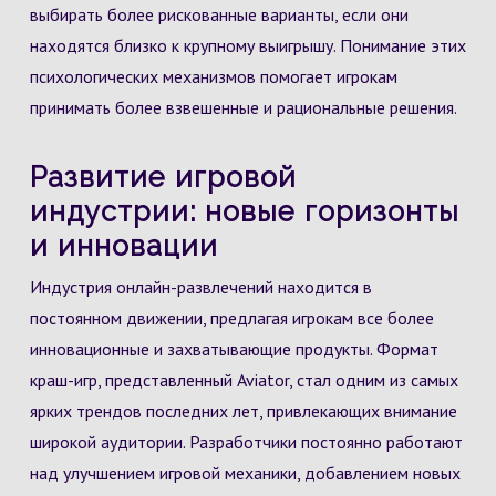
выбирать более рискованные варианты, если они
находятся близко к крупному выигрышу. Понимание этих
психологических механизмов помогает игрокам
принимать более взвешенные и рациональные решения.
Развитие игровой
индустрии: новые горизонты
и инновации
Индустрия онлайн-развлечений находится в
постоянном движении, предлагая игрокам все более
инновационные и захватывающие продукты. Формат
краш-игр, представленный Aviator, стал одним из самых
ярких трендов последних лет, привлекающих внимание
широкой аудитории. Разработчики постоянно работают
над улучшением игровой механики, добавлением новых