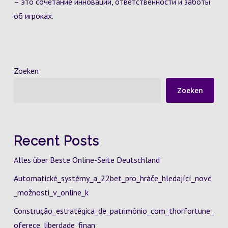
– это сочетание инноваций, ответственности и заботы
об игроках.
Zoeken
Zoeken
Recent Posts
Alles über Beste Online-Seite Deutschland
Automatické_systémy_a_22bet_pro_hráče_hledající_nové
_možnosti_v_online_k
Construção_estratégica_de_patrimônio_com_thorfortune_
oferece_liberdade_finan