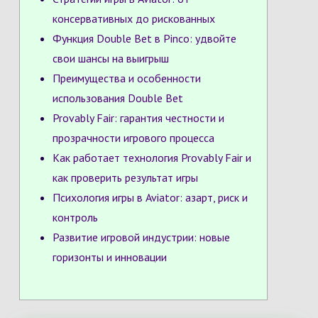
консервативных до рискованных
Функция Double Bet в Pinco: удвойте
свои шансы на выигрыш
Преимущества и особенности
использования Double Bet
Provably Fair: гарантия честности и
прозрачности игрового процесса
Как работает технология Provably Fair и
как проверить результат игры
Психология игры в Aviator: азарт, риск и
контроль
Развитие игровой индустрии: новые
горизонты и инновации