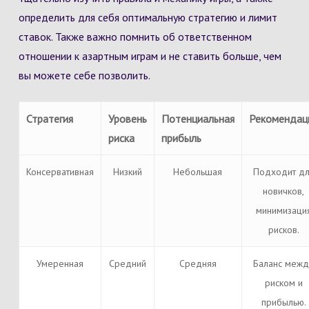
определить для себя оптимальную стратегию и лимит
ставок. Также важно помнить об ответственном
отношении к азартным играм и не ставить больше, чем
вы можете себе позволить.
Стратегия
Уровень
Потенциальная
Рекомендац
риска
прибыль
Консервативная
Низкий
Небольшая
Подходит д
новичков,
минимизаци
рисков.
Умеренная
Средний
Средняя
Баланс меж
риском и
прибылью.