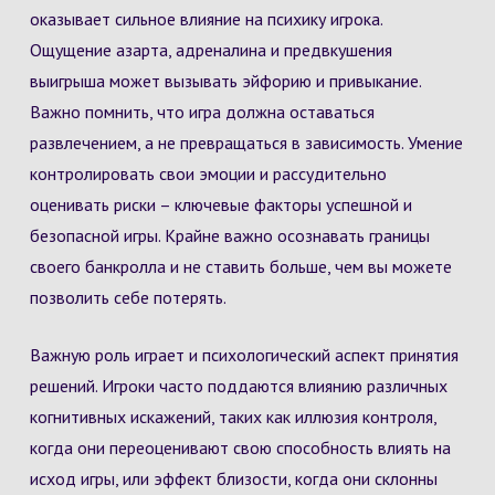
оказывает сильное влияние на психику игрока.
Ощущение азарта, адреналина и предвкушения
выигрыша может вызывать эйфорию и привыкание.
Важно помнить, что игра должна оставаться
развлечением, а не превращаться в зависимость. Умение
контролировать свои эмоции и рассудительно
оценивать риски – ключевые факторы успешной и
безопасной игры. Крайне важно осознавать границы
своего банкролла и не ставить больше, чем вы можете
позволить себе потерять.
Важную роль играет и психологический аспект принятия
решений. Игроки часто поддаются влиянию различных
когнитивных искажений, таких как иллюзия контроля,
когда они переоценивают свою способность влиять на
исход игры, или эффект близости, когда они склонны