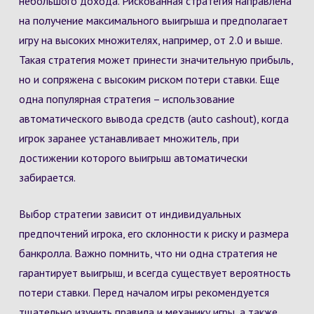
небольшого дохода. Рискованная стратегия направлена
на получение максимального выигрыша и предполагает
игру на высоких множителях, например, от 2.0 и выше.
Такая стратегия может принести значительную прибыль,
но и сопряжена с высоким риском потери ставки. Еще
одна популярная стратегия – использование
автоматического вывода средств (auto cashout), когда
игрок заранее устанавливает множитель, при
достижении которого выигрыш автоматически
забирается.
Выбор стратегии зависит от индивидуальных
предпочтений игрока, его склонности к риску и размера
банкролла. Важно помнить, что ни одна стратегия не
гарантирует выигрыш, и всегда существует вероятность
потери ставки. Перед началом игры рекомендуется
тщательно изучить правила и механику игры, а также