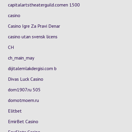
capitalartstheaterguild.comen 1500
casino
Casino Igre Za Pravi Denar
casino utan svensk licens
CH
ch_main_may
dijitalemlakdergisi.com b
Divas Luck Casino
dom1907.ru 505
domotmoem.ru
Elitbet
EmirBet Casino