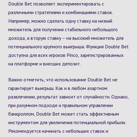
Double Bet позволяет экспериментировать с
различными стратегиями и комбинациями ставок.
Например, можно сделать одну ставку на низкий
множитель для получения стабильного небольшого
дохода, а вторую ставку – на высокий множитель для
потенциального крупного выигрыша. Функция Double Bet
доступна для всех игроков Pinco, зарегистрированных
на платформе и внесших депозит.
Важно отметить, что использование Double Bet не
гарантирует выигрыш. Как и в любом азартном
развлечении, результат зависит от случайности. Однако,
при разумном подходе и правильном управлении
банкроллом, Double Bet может стать эффективным
инструментом для увеличения потенциальной прибыли.
Рекомендуется начинать с небольших ставок и