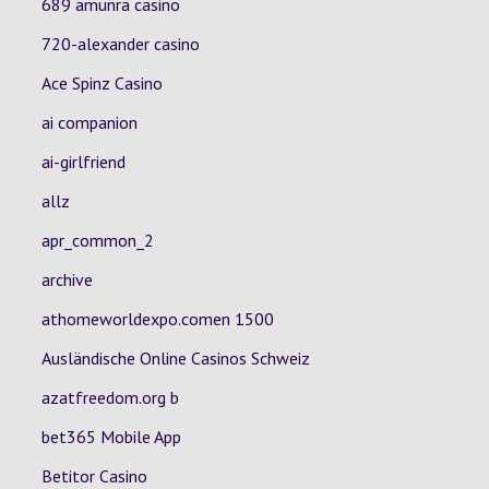
689 amunra casino
720-alexander casino
Ace Spinz Casino
ai companion
ai-girlfriend
allz
apr_common_2
archive
athomeworldexpo.comen 1500
Ausländische Online Casinos Schweiz
azatfreedom.org b
bet365 Mobile App
Betitor Casino