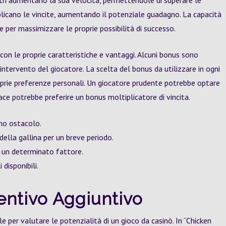
altri aumentano la sua velocità, permettendole di superare le
licano le vincite, aumentando il potenziale guadagno. La capacità
e per massimizzare le proprie possibilità di successo.
 con le proprie caratteristiche e vantaggi. Alcuni bonus sono
intervento del giocatore. La scelta del bonus da utilizzare in ogni
roprie preferenze personali. Un giocatore prudente potrebbe optare
ce potrebbe preferire un bonus moltiplicatore di vincita.
mo ostacolo.
ella gallina per un breve periodo.
er un determinato fattore.
disponibili.
centivo Aggiuntivo
 per valutare le potenzialità di un gioco da casinò. In “Chicken