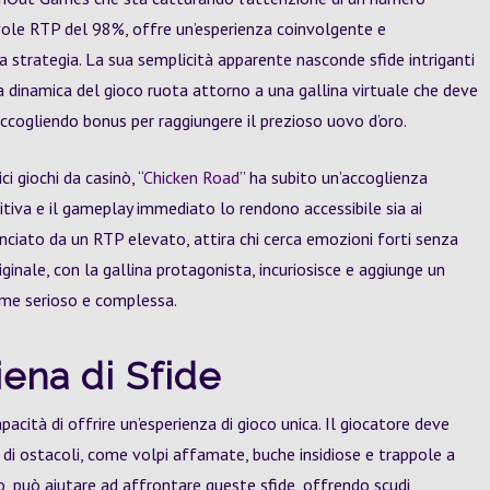
vole RTP del 98%, offre un’esperienza coinvolgente e
la strategia. La sua semplicità apparente nasconde sfide intriganti
 La dinamica del gioco ruota attorno a una gallina virtuale che deve
raccogliendo bonus per raggiungere il prezioso uovo d’oro.
i giochi da casinò, “
Chicken Road
” ha subito un’accoglienza
uitiva e il gameplay immediato lo rendono accessibile sia ai
bilanciato da un RTP elevato, attira chi cerca emozioni forti senza
iginale, con la gallina protagonista, incuriosisce e aggiunge un
ome serioso e complessa.
ena di Sfide
pacità di offrire un’esperienza di gioco unica. Il giocatore deve
 di ostacoli, come volpi affamate, buche insidiose e trappole a
o, può aiutare ad affrontare queste sfide, offrendo scudi