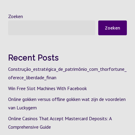
Zoeken
Zoeken
Recent Posts
Construção_estratégica_de_patrimônio_com_thorfortune_
oferece_liberdade_finan
Win Free Slot Machines With Facebook
Online gokken versus offline gokken wat zijn de voordelen
van Luckygem
Online Casinos That Accept Mastercard Deposits: A
Comprehensive Guide