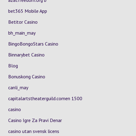
azatfreedom.org b
bet365 Mobile App
Betitor Casino
bh_main_may
BingoBongoStars Casino
Binnarybet Casino
Blog
Bonuskong Casino
canli_may
capitalartstheaterguild.comen 1500
casino
Casino Igre Za Pravi Denar
casino utan svensk licens