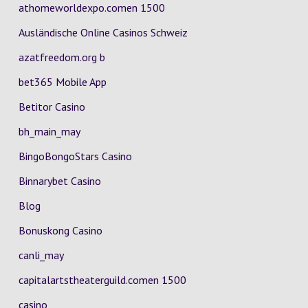
athomeworldexpo.comen 1500
Ausländische Online Casinos Schweiz
azatfreedom.org b
bet365 Mobile App
Betitor Casino
bh_main_may
BingoBongoStars Casino
Binnarybet Casino
Blog
Bonuskong Casino
canli_may
capitalartstheaterguild.comen 1500
casino