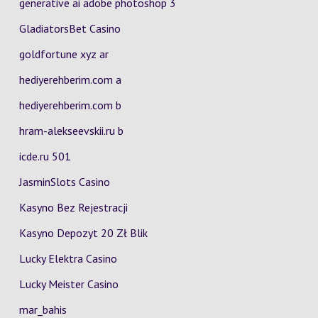
generative ai adobe photoshop 3
GladiatorsBet Casino
goldfortune xyz ar
hediyerehberim.com a
hediyerehberim.com b
hram-alekseevskii.ru b
icde.ru 501
JasminSlots Casino
Kasyno Bez Rejestracji
Kasyno Depozyt 20 Zł Blik
Lucky Elektra Casino
Lucky Meister Casino
mar_bahis