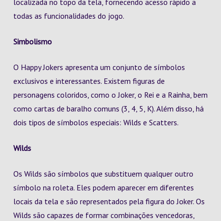
localizada no topo da tela, fornecendo acesso rápido a
todas as funcionalidades do jogo.
Simbolismo
O Happy Jokers apresenta um conjunto de símbolos
exclusivos e interessantes. Existem figuras de
personagens coloridos, como o Joker, o Rei e a Rainha, bem
como cartas de baralho comuns (3, 4, 5, K). Além disso, há
dois tipos de símbolos especiais: Wilds e Scatters.
Wilds
Os Wilds são símbolos que substituem qualquer outro
símbolo na roleta. Eles podem aparecer em diferentes
locais da tela e são representados pela figura do Joker. Os
Wilds são capazes de formar combinações vencedoras,