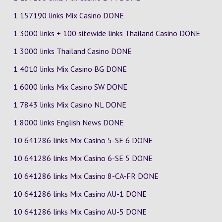
1 157190 links Mix Casino DONE
1 3000 links + 100 sitewide links Thailand Casino DONE
1 3000 links Thailand Casino DONE
1 4010 links Mix Casino
BG
DONE
1 6000 links Mix Casino
SW
DONE
1 7843 links Mix Casino
NL
DONE
1 8000 links English News DONE
10 641286 links Mix Casino
5-SE
6
DONE
10 641286 links Mix Casino
6-SE
5
DONE
10 641286 links Mix Casino
8-CA-FR
DONE
10 641286 links Mix Casino
AU-1
DONE
10 641286 links Mix Casino
AU-5
DONE