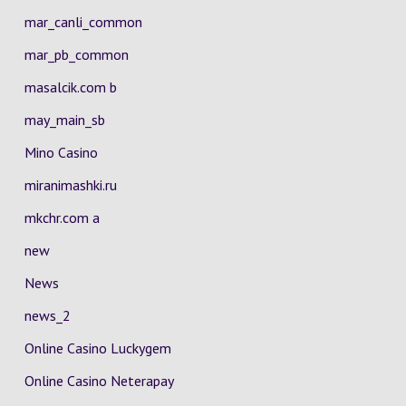
mar_canli_common
mar_pb_common
masalcik.com b
may_main_sb
Mino Casino
miranimashki.ru
mkchr.com a
new
News
news_2
Online Casino Luckygem
Online Casino Neterapay