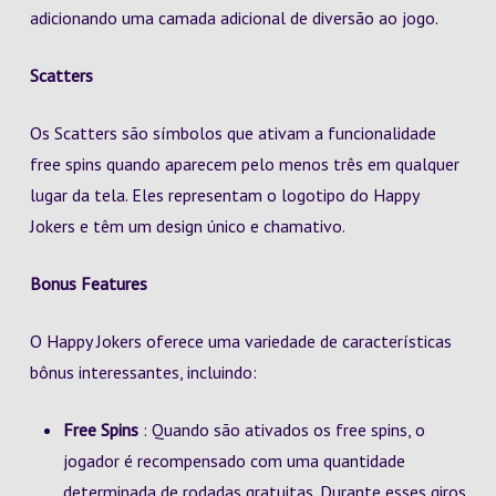
adicionando uma camada adicional de diversão ao jogo.
Scatters
Os Scatters são símbolos que ativam a funcionalidade
free spins quando aparecem pelo menos três em qualquer
lugar da tela. Eles representam o logotipo do Happy
Jokers e têm um design único e chamativo.
Bonus Features
O Happy Jokers oferece uma variedade de características
bônus interessantes, incluindo:
Free Spins
: Quando são ativados os free spins, o
jogador é recompensado com uma quantidade
determinada de rodadas gratuitas. Durante esses giros