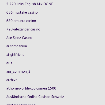
5 220 links English Mix DONE
656 mystake casino
689 amunra casino
720-alexander casino
Ace Spinz Casino
ai companion
ai-girlfriend
allz
apr_common_2
archive
athomeworldexpo.comen 1500
Ausländische Online Casinos Schweiz