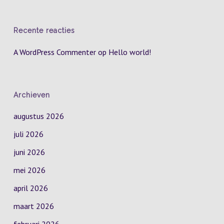
Recente reacties
A WordPress Commenter
op
Hello world!
Archieven
augustus 2026
juli 2026
juni 2026
mei 2026
april 2026
maart 2026