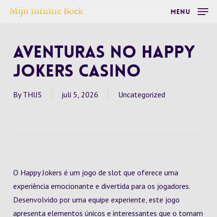
Skip
Menu
to
main
Aventuras no Happy
content
Jokers Casino
By
THIJS
juli 5, 2026
Uncategorized
O Happy Jokers é um jogo de slot que oferece uma
experiência emocionante e divertida para os jogadores.
Desenvolvido por uma equipe experiente, este jogo
apresenta elementos únicos e interessantes que o tornam