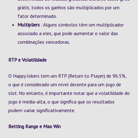
grátis, todos os ganhos são multiplicados por um
fator determinado.
Multipliers
: Alguns símbolos têm um multiplicador
associado a eles, que pode aumentar o valor das
combinações vencedoras.
RTP e Volatilidade
O Happy Jokers tem um RTP (Return to Player) de 96.5%,
o que é considerado um nível decente para um jogo de
slot. No entanto, é importante notar que a volatilidade do
jogo é média-alta, o que significa que os resultados
podem variar significativamente.
Betting Range e Max Win