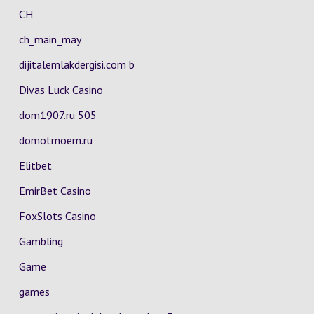
CH
ch_main_may
dijitalemlakdergisi.com b
Divas Luck Casino
dom1907.ru 505
domotmoem.ru
Elitbet
EmirBet Casino
FoxSlots Casino
Gambling
Game
games