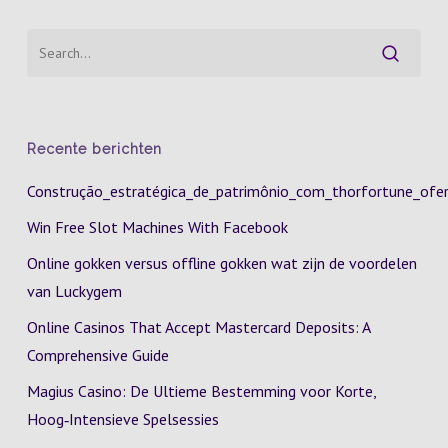
Recente berichten
Construção_estratégica_de_patrimônio_com_thorfortune_ofer
Win Free Slot Machines With Facebook
Online gokken versus offline gokken wat zijn de voordelen
van Luckygem
Online Casinos That Accept Mastercard Deposits: A
Comprehensive Guide
Magius Casino: De Ultieme Bestemming voor Korte,
Hoog‑Intensieve Spelsessies