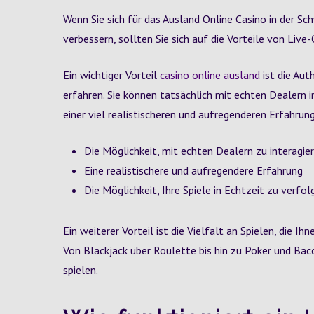
Wenn Sie sich für das Ausland Online Casino in der Sc
verbessern, sollten Sie sich auf die Vorteile von Liv
Ein wichtiger Vorteil
casino online ausland
ist die Aut
erfahren. Sie können tatsächlich mit echten Dealern in
einer viel realistischeren und aufregenderen Erfahrung
Die Möglichkeit, mit echten Dealern zu interagie
Eine realistischere und aufregendere Erfahrung
Die Möglichkeit, Ihre Spiele in Echtzeit zu verfol
Ein weiterer Vorteil ist die Vielfalt an Spielen, die 
Von Blackjack über Roulette bis hin zu Poker und Bacca
spielen.