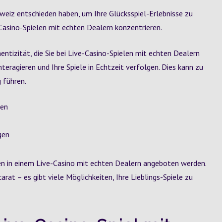
hweiz entschieden haben, um Ihre Glücksspiel-Erlebnisse zu
e-Casino-Spielen mit echten Dealern konzentrieren.
hentizität, die Sie bei Live-Casino-Spielen mit echten Dealern
teragieren und Ihre Spiele in Echtzeit verfolgen. Dies kann zu
 führen.
ren
gen
Ihnen in einem Live-Casino mit echten Dealern angeboten werden.
rat – es gibt viele Möglichkeiten, Ihre Lieblings-Spiele zu