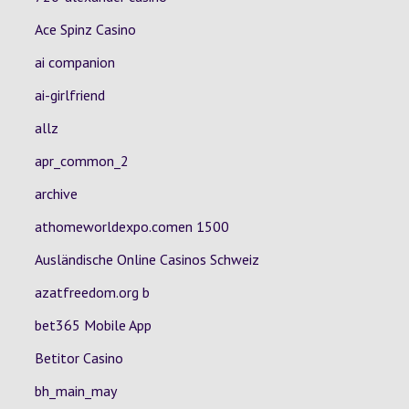
Ace Spinz Casino
ai companion
ai-girlfriend
allz
apr_common_2
archive
athomeworldexpo.comen 1500
Ausländische Online Casinos Schweiz
azatfreedom.org b
bet365 Mobile App
Betitor Casino
bh_main_may