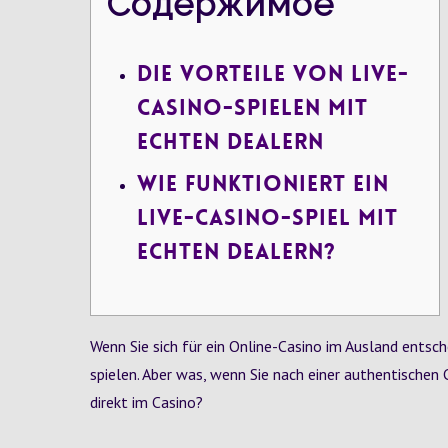
Содержимое
Die Vorteile von Live-
Casino-Spielen mit
echten Dealern
Wie funktioniert ein
Live-Casino-Spiel mit
echten Dealern?
Wenn Sie sich für ein Online-Casino im Ausland entsch
spielen. Aber was, wenn Sie nach einer authentischen 
direkt im Casino?