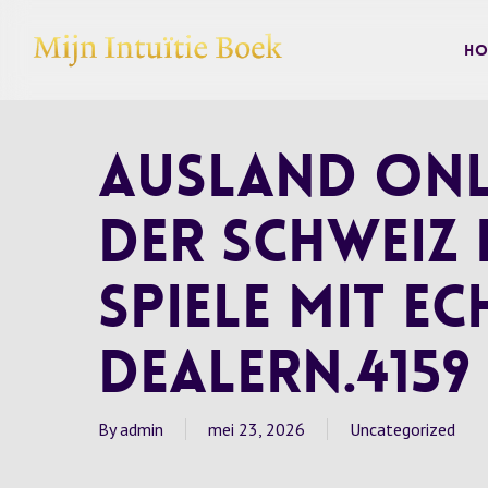
Skip
to
Ho
main
content
Ausland Onl
der Schweiz 
Spiele mit e
Dealern.4159
By
admin
mei 23, 2026
Uncategorized