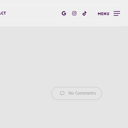
google-
instagram
tiktok
act
Menu
plus
No Comments