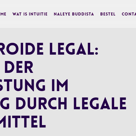
me
Wat is Intuitie
Naleye Buddista
BESTEL
Cont
oide legal:
 der
stung im
g durch legale
ittel