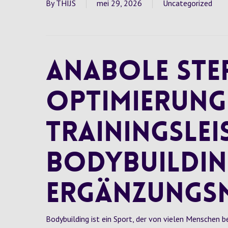
By
THIJS
mei 29, 2026
Uncategorized
Anabole Ster
Optimierung
Trainingslei
Bodybuildin
Ergänzungsm
Bodybuilding ist ein Sport, der von vielen Menschen 