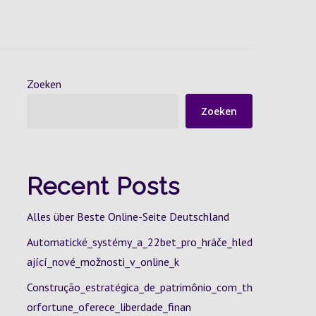
Zoeken
Zoeken
Recent Posts
Alles über Beste Online-Seite Deutschland
Automatické_systémy_a_22bet_pro_hráče_hled
ající_nové_možnosti_v_online_k
Construção_estratégica_de_patrimônio_com_th
orfortune_oferece_liberdade_finan