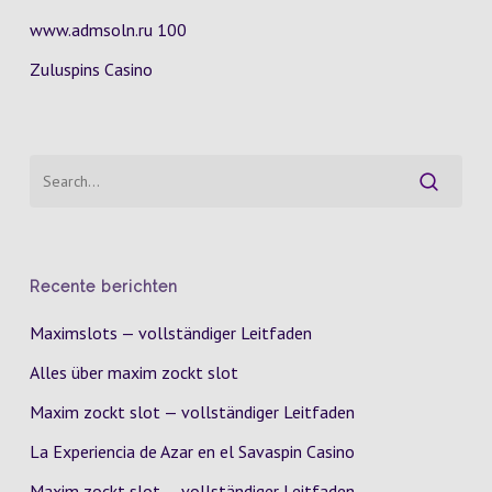
www.admsoln.ru 100
Zuluspins Casino
Recente berichten
Maximslots — vollständiger Leitfaden
Alles über maxim zockt slot
Maxim zockt slot — vollständiger Leitfaden
La Experiencia de Azar en el Savaspin Casino
Maxim zockt slot — vollständiger Leitfaden