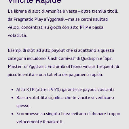
Vincite Rapide
La libreria di slot di AmunRa è vasta—oltre tremila titoli,
da Pragmatic Play a Yggdrasil—ma se cerchi risultati
veloci, concentrati su giochi con alto RTP e bassa
volatilità.
Esempi di slot ad alto payout che si adattano a questa
categoria includono “Cash Carnival” di Quickspin e “Spin
Master” di Yggdrasil. Entrambi offrono vincite frequenti di
piccole entità e una tabella dei pagamenti rapida.
Alto RTP (oltre il 95%) garantisce payout costanti.
Bassa volatilità significa che le vincite si verificano
spesso.
Scommesse su singola linea evitano di drenare troppo
velocemente il bankroll.