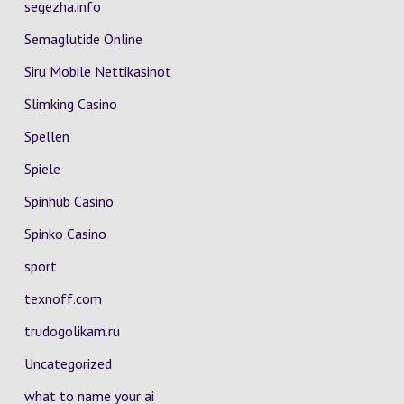
segezha.info
Semaglutide Online
Siru Mobile Nettikasinot
Slimking Casino
Spellen
Spiele
Spinhub Casino
Spinko Casino
sport
texnoff.com
trudogolikam.ru
Uncategorized
what to name your ai