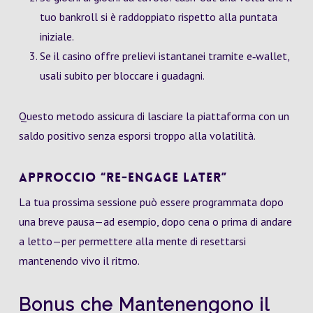
tuo bankroll si è raddoppiato rispetto alla puntata
iniziale.
Se il casino offre prelievi istantanei tramite e‑wallet,
usali subito per bloccare i guadagni.
Questo metodo assicura di lasciare la piattaforma con un
saldo positivo senza esporsi troppo alla volatilità.
Approccio “Re‑Engage Later”
La tua prossima sessione può essere programmata dopo
una breve pausa—ad esempio, dopo cena o prima di andare
a letto—per permettere alla mente di resettarsi
mantenendo vivo il ritmo.
Bonus che Mantenengono il