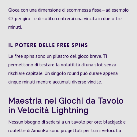
Gioca con una dimensione di scommessa fissa—ad esempio
€2 per giro—e di solito centrerai una vincita in due o tre
minuti.
Il Potere delle Free Spins
Le free spins sono un pilastro del gioco breve. Ti
permettono di testare la volatilità di una slot senza
rischiare capitale. Un singolo round può durare appena
cinque minuti mentre accumuli diverse vincite.
Maestria nei Giochi da Tavolo
in Velocità Lightning
Nessun bisogno di sedersi a un tavolo per ore; blackjack e
roulette di AmunRa sono progettati per turni veloci. La