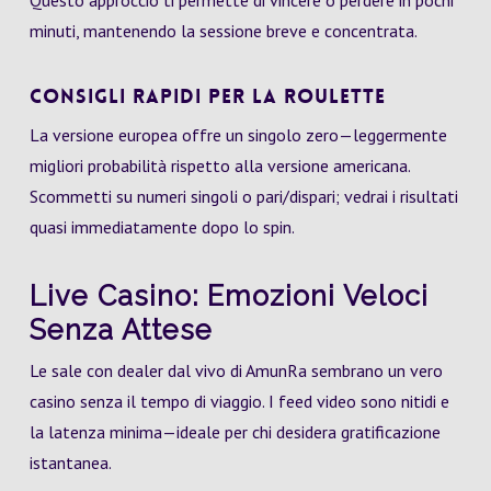
Questo approccio ti permette di vincere o perdere in pochi
minuti, mantenendo la sessione breve e concentrata.
Consigli Rapidi per la Roulette
La versione europea offre un singolo zero—leggermente
migliori probabilità rispetto alla versione americana.
Scommetti su numeri singoli o pari/dispari; vedrai i risultati
quasi immediatamente dopo lo spin.
Live Casino: Emozioni Veloci
Senza Attese
Le sale con dealer dal vivo di AmunRa sembrano un vero
casino senza il tempo di viaggio. I feed video sono nitidi e
la latenza minima—ideale per chi desidera gratificazione
istantanea.