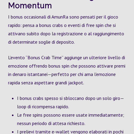
Momentum
I bonus occasionali di AmunRa sono pensati per il gioco
rapido: pensa a bonus crabs o eventi di free spin che si
attivano subito dopo la registrazione o al raggiungimento
di determinate soglie di deposito.
L’evento “Bonus Crab Time” aggiunge un ulteriore livello di
emozione offrendo bonus spin che possono attivare premi
in denaro istantanei—perfetto per chi ama l’emozione
rapida senza aspettare grandi jackpot.
I bonus crabs spesso si sbloccano dopo un solo giro—
loop di ricompensa rapido.
Le free spins possono essere usate immediatamente;
nessun periodo di attesa richiesto.
I prelievi tramite e-wallet vengono elaborati in pochi