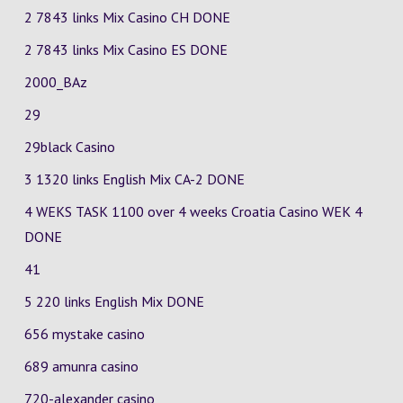
2 7843 links Mix Casino
CH
DONE
2 7843 links Mix Casino
ES
DONE
2000_BAz
29
29black Casino
3 1320 links English Mix
CA-2
DONE
4 WEKS TASK 1100 over 4 weeks Croatia Casino
WEK 4
DONE
41
5 220 links English Mix DONE
656 mystake casino
689 amunra casino
720-alexander casino