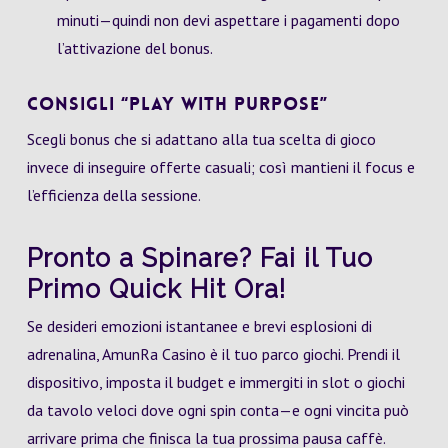
minuti—quindi non devi aspettare i pagamenti dopo
l’attivazione del bonus.
Consigli “Play with Purpose”
Scegli bonus che si adattano alla tua scelta di gioco
invece di inseguire offerte casuali; così mantieni il focus e
l’efficienza della sessione.
Pronto a Spinare? Fai il Tuo
Primo Quick Hit Ora!
Se desideri emozioni istantanee e brevi esplosioni di
adrenalina, AmunRa Casino è il tuo parco giochi. Prendi il
dispositivo, imposta il budget e immergiti in slot o giochi
da tavolo veloci dove ogni spin conta—e ogni vincita può
arrivare prima che finisca la tua prossima pausa caffè.