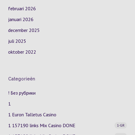
februari 2026
januari 2026
december 2025
juli 2025
oktober 2022
Categorieën
! Без рубрики
1
1 Euron Talletus Casino
1 157190 links Mix Casino
DONE
1-GR