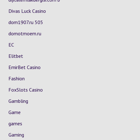
Divas Luck Casino
dom1907.ru 505
domotmoem.ru
EC
Elitbet
EmirBet Casino
Fashion
FoxSlots Casino
Gambling
Game
games
Gaming