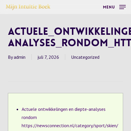
Skip
Menu
to
main
Actuele_ontwikkeling
content
analyses_rondom_htt
By
admin
juli 7, 2026
Uncategorized
Actuele ontwikkelingen en diepte-analyses
rondom
https://newsconnection.nl/category/sport/skien/