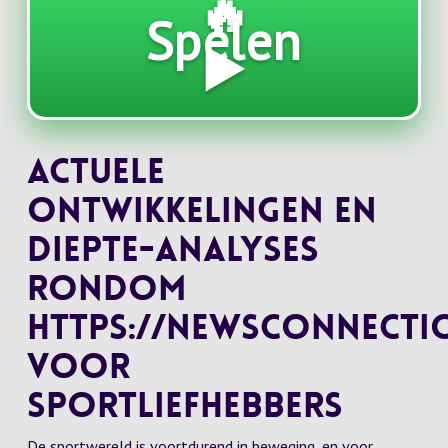
🔥
Spelen
▶️
Actuele
ontwikkelingen en
diepte-analyses
rondom
https://newsconnecti
voor
sportliefhebbers
De sportwereld is voortdurend in beweging, en voor