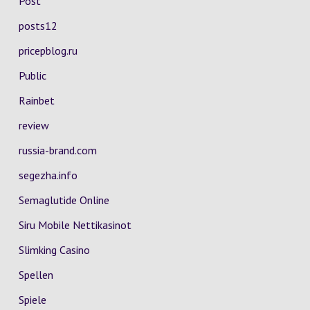
Post
posts12
pricepblog.ru
Public
Rainbet
review
russia-brand.com
segezha.info
Semaglutide Online
Siru Mobile Nettikasinot
Slimking Casino
Spellen
Spiele