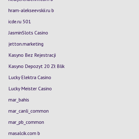
hram-alekseevskii.ru b
icde.ru 501
JasminSlots Casino
jetton.marketing
Kasyno Bez Rejestracji
Kasyno Depozyt 20 Zł Blik
Lucky Elektra Casino
Lucky Meister Casino
mar_bahis
mar_canli_common
mar_pb_common
masalcik.com b