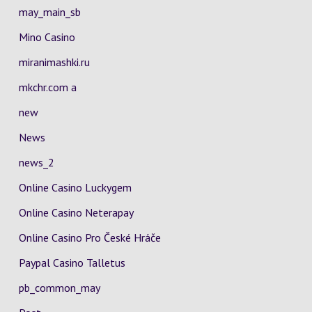
may_main_sb
Mino Casino
miranimashki.ru
mkchr.com a
new
News
news_2
Online Casino Luckygem
Online Casino Neterapay
Online Casino Pro České Hráče
Paypal Casino Talletus
pb_common_may