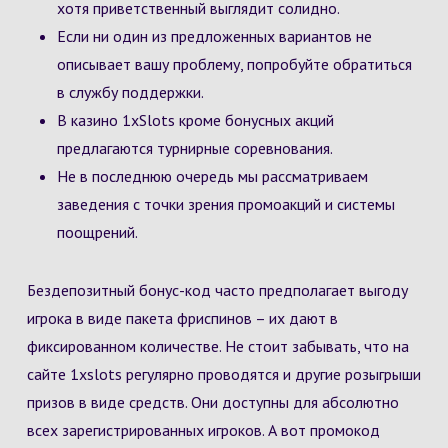
хотя приветственный выглядит солидно.
Если ни один из предложенных вариантов не
описывает вашу проблему, попробуйте обратиться
в службу поддержки.
В казино 1xSlots кроме бонусных акций
предлагаются турнирные соревнования.
Не в последнюю очередь мы рассматриваем
заведения с точки зрения промоакций и системы
поощрений.
Бездепозитный бонус-код часто предполагает выгоду
игрока в виде пакета фриспинов – их дают в
фиксированном количестве. Не стоит забывать, что на
сайте 1xslots регулярно проводятся и другие розыгрыши
призов в виде средств. Они доступны для абсолютно
всех зарегистрированных игроков. А вот промокод