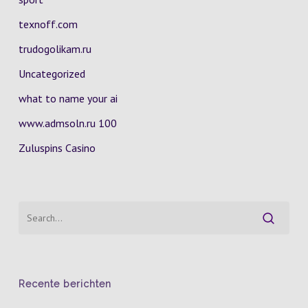
texnoff.com
trudogolikam.ru
Uncategorized
what to name your ai
www.admsoln.ru 100
Zuluspins Casino
Recente berichten