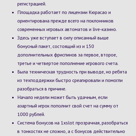
регистрацией.
Площадка работает по лицензии Кюрасао и
ориентирована прежде всего на поклонников
современных игровых автоматов и live-казино.
Здесь уже вступает в силу описанный выше
бонусный пакет, состоящий из и 150
дополнительных фриспинов за первое, второе,
третье и четвертое пополнение игрового счета.
Была техническая трудность при выводе, но ребята
из техподдержки быстро среагировали и помогли
разобраться в причине.
Начало недели может быть удачным, если
азартный игрок пополнит свой счет на сумму от
1000 рублей.
Система бонусов на 1xslot прозрачная, разобраться
в тонкостях не сложно, а с бонусов действительно