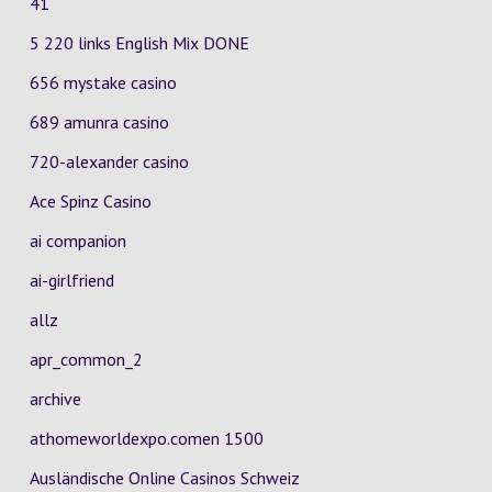
41
5 220 links English Mix DONE
656 mystake casino
689 amunra casino
720-alexander casino
Ace Spinz Casino
ai companion
ai-girlfriend
allz
apr_common_2
archive
athomeworldexpo.comen 1500
Ausländische Online Casinos Schweiz