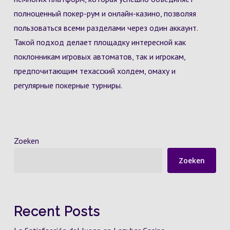
полноценный покер-рум и онлайн-казино, позволяя
пользоваться всеми разделами через один аккаунт.
Такой подход делает площадку интересной как
поклонникам игровых автоматов, так и игрокам,
предпочитающим техасский холдем, омаху и
регулярные покерные турниры.
Zoeken
Zoeken
Recent Posts