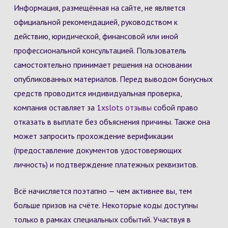
Информация, размещённая на сайте, не является
официальной рекомендацией, руководством к
действию, юридической, финансовой или иной
профессиональной консультацией. Пользователь
самостоятельно принимает решения на основании
опубликованных материалов. Перед выводом бонусных
средств проводится индивидуальная проверка,
компания оставляет за
1xslots отзывы
собой право
отказать в выплате без объяснения причины. Также она
может запросить прохождение верификации
(предоставление документов удостоверяющих
личность) и подтверждение платежных реквизитов.
Всё начисляется поэтапно — чем активнее вы, тем
больше призов на счёте. Некоторые коды доступны
только в рамках специальных событий. Участвуя в