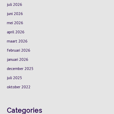
juli 2026
juni 2026
mei 2026
april 2026
maart 2026
februari 2026
januari 2026
december 2025
juli 2025
oktober 2022
Categories