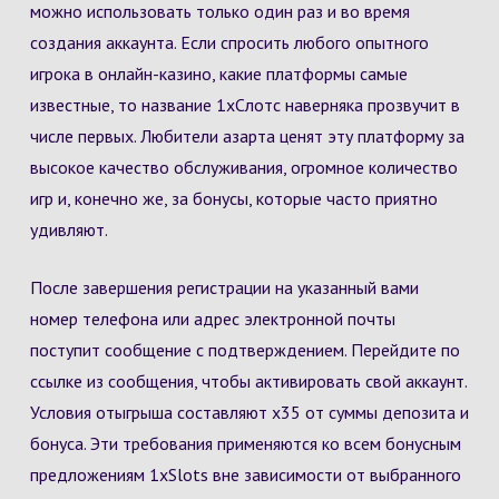
можно использовать только один раз и во время
создания аккаунта. Если спросить любого опытного
игрока в онлайн-казино, какие платформы самые
известные, то название 1хCлотс наверняка прозвучит в
числе первых. Любители азарта ценят эту платформу за
высокое качество обслуживания, огромное количество
игр и, конечно же, за бонусы, которые часто приятно
удивляют.
После завершения регистрации на указанный вами
номер телефона или адрес электронной почты
поступит сообщение с подтверждением. Перейдите по
ссылке из сообщения, чтобы активировать свой аккаунт.
Условия отыгрыша составляют x35 от суммы депозита и
бонуса. Эти требования применяются ко всем бонусным
предложениям 1xSlots вне зависимости от выбранного