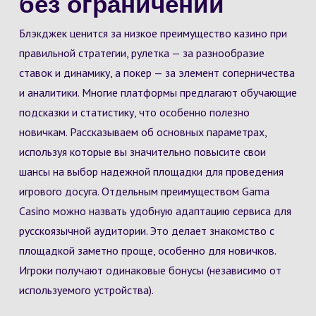
без ограничений
Блэкджек ценится за низкое преимущество казино при
правильной стратегии, рулетка — за разнообразие
ставок и динамику, а покер — за элемент соперничества
и аналитики. Многие платформы предлагают обучающие
подсказки и статистику, что особенно полезно
новичкам. Рассказываем об основных параметрах,
используя которые вы значительно повысите свои
шансы на выбор надежной площадки для проведения
игрового досуга. Отдельным преимуществом Gama
Casino можно назвать удобную адаптацию сервиса для
русскоязычной аудитории. Это делает знакомство с
площадкой заметно проще, особенно для новичков.
Игроки получают одинаковые бонусы (независимо от
используемого устройства).