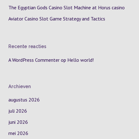
The Egyptian Gods Casino Slot Machine at Horus casino
Aviator Casino Slot Game Strategy and Tactics
Recente reacties
A WordPress Commenter
op
Hello world!
Archieven
augustus 2026
juli 2026
juni 2026
mei 2026