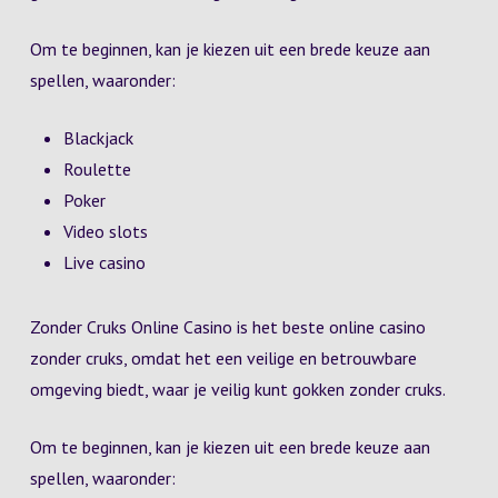
Om te beginnen, kan je kiezen uit een brede keuze aan
spellen, waaronder:
Blackjack
Roulette
Poker
Video slots
Live casino
Zonder Cruks Online Casino is het beste online casino
zonder cruks, omdat het een veilige en betrouwbare
omgeving biedt, waar je veilig kunt gokken zonder cruks.
Om te beginnen, kan je kiezen uit een brede keuze aan
spellen, waaronder: