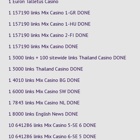
1 Euron Talletus Casino
1 157190 links Mix Casino
1-GR
DONE
1 157190 links Mix Casino
1-HU
DONE
1 157190 links Mix Casino
2-FI
DONE
1 157190 links Mix Casino DONE
1 3000 links + 100 sitewide links Thailand Casino DONE
1 3000 links Thailand Casino DONE
1 4010 links Mix Casino
BG
DONE
1 6000 links Mix Casino
SW
DONE
1 7843 links Mix Casino
NL
DONE
1 8000 links English News DONE
10 641286 links Mix Casino
5-SE
6
DONE
10 641286 links Mix Casino
6-SE
5
DONE