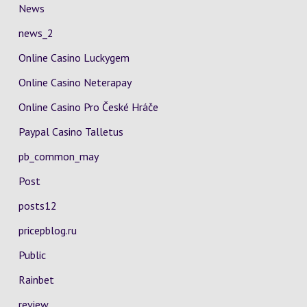
News
news_2
Online Casino Luckygem
Online Casino Neterapay
Online Casino Pro České Hráče
Paypal Casino Talletus
pb_common_may
Post
posts12
pricepblog.ru
Public
Rainbet
review