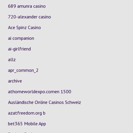
689 amunra casino
720-alexander casino
Ace Spinz Casino
ai companion
ai-girlfriend
allz
apr_common_2
archive
athomeworldexpo.comen 1500
Ausländische Online Casinos Schweiz
azatfreedom.org b
bet365 Mobile App