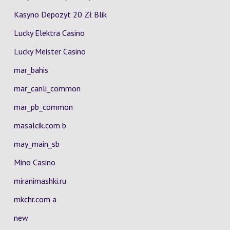
Kasyno Depozyt 20 Zł Blik
Lucky Elektra Casino
Lucky Meister Casino
mar_bahis
mar_canli_common
mar_pb_common
masalcik.com b
may_main_sb
Mino Casino
miranimashki.ru
mkchr.com a
new