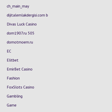
ch_main_may
dijitalemlakdergisi.com b
Divas Luck Casino
dom1907.ru 505
domotmoem.ru
EC
Elitbet
EmirBet Casino
Fashion
FoxSlots Casino
Gambling
Game