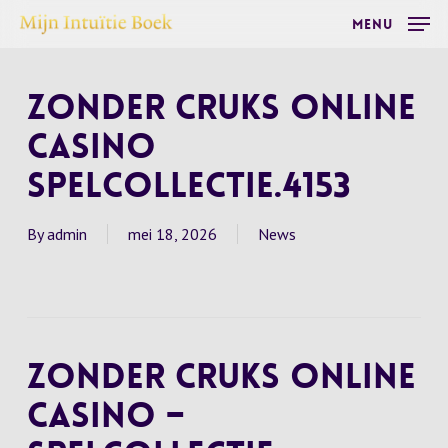
Skip
Menu
to
main
Zonder Cruks Online
content
Casino
Spelcollectie.4153
By
admin
mei 18, 2026
News
Zonder Cruks Online
Casino –