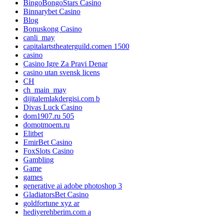
BingoBongoStars Casino
Binnarybet Casino
Blog
Bonuskong Casino
canli_may
capitalartstheaterguild.comen 1500
casino
Casino Igre Za Pravi Denar
casino utan svensk licens
CH
ch_main_may
dijitalemlakdergisi.com b
Divas Luck Casino
dom1907.ru 505
domotmoem.ru
Elitbet
EmirBet Casino
FoxSlots Casino
Gambling
Game
games
generative ai adobe photoshop 3
GladiatorsBet Casino
goldfortune xyz ar
hediyerehberim.com a