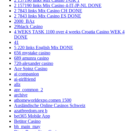
2 157190 links Mix Casino
1-GR
1
2 157190 links Mix Casino
4-IT-JP-NL
DONE
2 7843 links Mix Casino
CH
DONE
2 7843 links Mix Casino
ES
DONE
2000_BAz
29black Casino
4 WEKS TASK 1100 over 4 weeks Croatia Casino
WEK 4
DONE
41
5 220 links English Mix DONE
656 mystake casino
689 amunra casino
720-alexander casino
Ace Spinz Casino
ai companion
ai-girlfriend
allz
apr_common_2
archive
athomeworldexpo.comen 1500
Ausländische Online Casinos Schweiz
azatfreedom.org b
bet365 Mobile App
Betitor Casino
bh_main_may