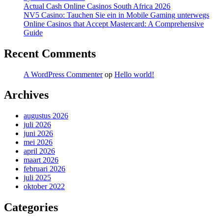
Actual Cash Online Casinos South Africa 2026
NV5 Casino: Tauchen Sie ein in Mobile Gaming unterwegs
Online Casinos that Accept Mastercard: A Comprehensive
Guide
Recent Comments
A WordPress Commenter
op
Hello world!
Archives
augustus 2026
juli 2026
juni 2026
mei 2026
april 2026
maart 2026
februari 2026
juli 2025
oktober 2022
Categories