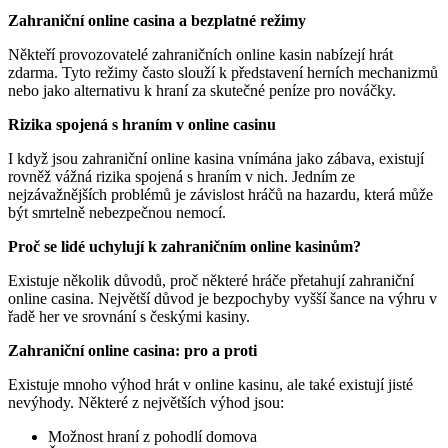
Zahraniční online casina a bezplatné režimy
Někteří provozovatelé zahraničních online kasin nabízejí hrát
zdarma. Tyto režimy často slouží k představení herních mechanizmů
nebo jako alternativu k hraní za skutečné peníze pro nováčky.
Rizika spojená s hraním v online casinu
I když jsou zahraniční online kasina vnímána jako zábava, existují
rovněž vážná rizika spojená s hraním v nich. Jedním ze
nejzávažnějších problémů je závislost hráčů na hazardu, která může
být smrtelně nebezpečnou nemocí.
Proč se lidé uchylují k zahraničním online kasinům?
Existuje několik důvodů, proč některé hráče přetahují zahraniční
online casina. Největší důvod je bezpochyby vyšší šance na výhru v
řadě her ve srovnání s českými kasiny.
Zahraniční online casina: pro a proti
Existuje mnoho výhod hrát v online kasinu, ale také existují jisté
nevýhody. Některé z největších výhod jsou:
Možnost hraní z pohodlí domova