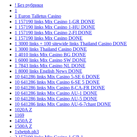
! Без рубрики
1
1 Euron Talletus Casino
1 157190 links Mix Casino
1-GR
DONE
1 157190 links Mix Casino
1-HU
DONE
1 157190 links Mix Casino
2-FI
DONE
1 157190 links Mix Casino DONE
1 3000 links + 100 sitewide links Thailand Casino DONE
1 3000 links Thailand Casino DONE
1 4010 links Mix Casino
BG
DONE
1 6000 links Mix Casino
SW
DONE
1 7843 links Mix Casino
NL
DONE
1 8000 links English News DONE
10 641286 links Mix Casino
5-SE
6
DONE
10 641286 links Mix Casino
6-SE
5
DONE
10 641286 links Mix Casino
8-CA-FR
DONE
10 641286 links Mix Casino
AU-1
DONE
10 641286 links Mix Casino
AU-5
DONE
10 641286 links Mix Casino
AU-6-7chast
DONE
1020A Z
1169
1450A Z
1500A Z
1xbetph.ph3