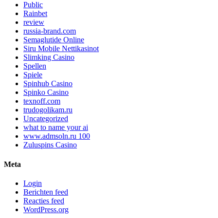
Public
Rainbet
review
russia-brand.com
Semaglutide Online
Siru Mobile Nettikasinot
Slimking Casino
Spellen
Spiele
Spinhub Casino
Spinko Casino
texnoff.com
trudogolikam.ru
Uncategorized
what to name your ai
www.admsoln.ru 100
Zuluspins Casino
Meta
Login
Berichten feed
Reacties feed
WordPress.org