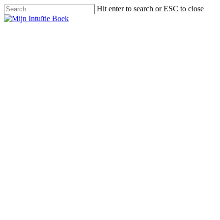
Skip
Hit enter to search or ESC to close
to
Close
main
Search
content