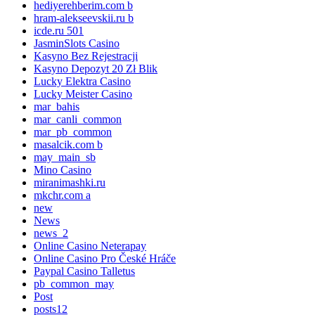
hediyerehberim.com b
hram-alekseevskii.ru b
icde.ru 501
JasminSlots Casino
Kasyno Bez Rejestracji
Kasyno Depozyt 20 Zł Blik
Lucky Elektra Casino
Lucky Meister Casino
mar_bahis
mar_canli_common
mar_pb_common
masalcik.com b
may_main_sb
Mino Casino
miranimashki.ru
mkchr.com a
new
News
news_2
Online Casino Neterapay
Online Casino Pro České Hráče
Paypal Casino Talletus
pb_common_may
Post
posts12