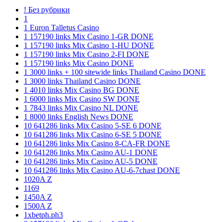
! Без рубрики
1
1 Euron Talletus Casino
1 157190 links Mix Casino
1-GR
DONE
1 157190 links Mix Casino
1-HU
DONE
1 157190 links Mix Casino
2-FI
DONE
1 157190 links Mix Casino DONE
1 3000 links + 100 sitewide links Thailand Casino DONE
1 3000 links Thailand Casino DONE
1 4010 links Mix Casino
BG
DONE
1 6000 links Mix Casino
SW
DONE
1 7843 links Mix Casino
NL
DONE
1 8000 links English News DONE
10 641286 links Mix Casino
5-SE
6
DONE
10 641286 links Mix Casino
6-SE
5
DONE
10 641286 links Mix Casino
8-CA-FR
DONE
10 641286 links Mix Casino
AU-1
DONE
10 641286 links Mix Casino
AU-5
DONE
10 641286 links Mix Casino
AU-6-7chast
DONE
1020A Z
1169
1450A Z
1500A Z
1xbetph.ph3