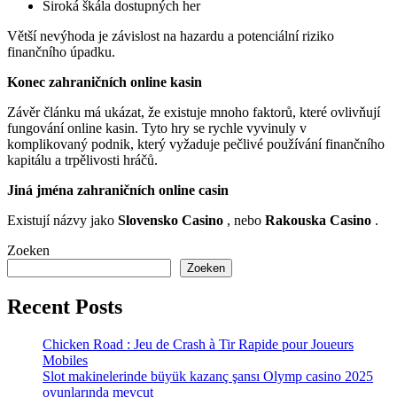
Široká škála dostupných her
Větší nevýhoda je závislost na hazardu a potenciální riziko
finančního úpadku.
Konec zahraničních online kasin
Závěr článku má ukázat, že existuje mnoho faktorů, které ovlivňují
fungování online kasin. Tyto hry se rychle vyvinuly v
komplikovaný podnik, který vyžaduje pečlivé používání finančního
kapitálu a trpělivosti hráčů.
Jiná jména zahraničních online casin
Existují názvy jako
Slovensko Casino
, nebo
Rakouska Casino
.
Zoeken
Zoeken
Recent Posts
Chicken Road : Jeu de Crash à Tir Rapide pour Joueurs
Mobiles
Slot makinelerinde büyük kazanç şansı Olymp casino 2025
oyunlarında mevcut