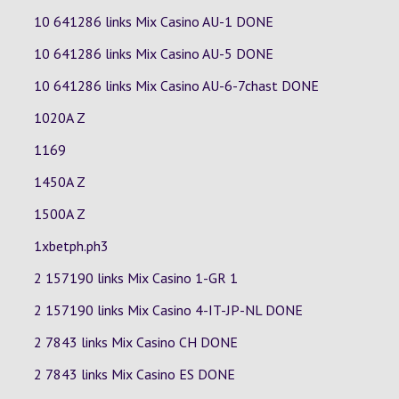
10 641286 links Mix Casino
AU-1
DONE
10 641286 links Mix Casino
AU-5
DONE
10 641286 links Mix Casino
AU-6-7chast
DONE
1020A Z
1169
1450A Z
1500A Z
1xbetph.ph3
2 157190 links Mix Casino
1-GR
1
2 157190 links Mix Casino
4-IT-JP-NL
DONE
2 7843 links Mix Casino
CH
DONE
2 7843 links Mix Casino
ES
DONE