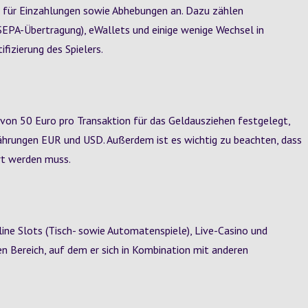
 für Einzahlungen sowie Abhebungen an. Dazu zählen
SEPA-Übertragung), eWallets und einige wenige Wechsel in
fizierung des Spielers.
von 50 Euro pro Transaktion für das Geldausziehen festgelegt,
Währungen EUR und USD. Außerdem ist es wichtig zu beachten, dass
ert werden muss.
ine Slots (Tisch- sowie Automatenspiele), Live-Casino und
en Bereich, auf dem er sich in Kombination mit anderen