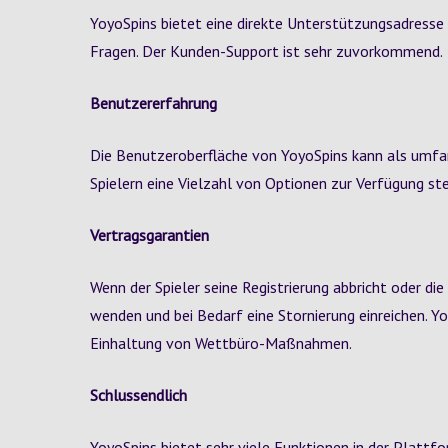
YoyoSpins bietet eine direkte Unterstützungsadresse
Fragen. Der Kunden-Support ist sehr zuvorkommend.
Benutzererfahrung
Die Benutzeroberfläche von YoyoSpins kann als umfa
Spielern eine Vielzahl von Optionen zur Verfügung ste
Vertragsgarantien
Wenn der Spieler seine Registrierung abbricht oder die
wenden und bei Bedarf eine Stornierung einreichen. Y
Einhaltung von Wettbüro-Maßnahmen.
Schlussendlich
YoyoSpins bietet sehr viele Funktionen in der Plattfo