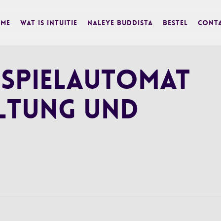
me
Wat is Intuitie
Naleye Buddista
BESTEL
Cont
 Spielautomat
ltung und