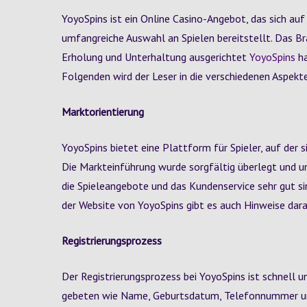
YoyoSpins ist ein Online Casino-Angebot, das sich auf
umfangreiche Auswahl an Spielen bereitstellt. Das Bra
Erholung und Unterhaltung ausgerichtet
YoyoSpins
ha
Folgenden wird der Leser in die verschiedenen Aspekt
Marktorientierung
YoyoSpins bietet eine Plattform für Spieler, auf der 
Die Markteinführung wurde sorgfältig überlegt und u
die Spieleangebote und das Kundenservice sehr gut si
der Website von YoyoSpins gibt es auch Hinweise dara
Registrierungsprozess
Der Registrierungsprozess bei YoyoSpins ist schnell u
gebeten wie Name, Geburtsdatum, Telefonnummer und