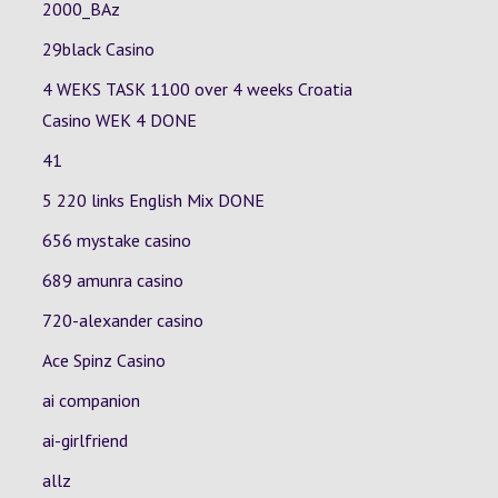
2000_BAz
29black Casino
4 WEKS TASK 1100 over 4 weeks Croatia
Casino
WEK 4
DONE
41
5 220 links English Mix DONE
656 mystake casino
689 amunra casino
720-alexander casino
Ace Spinz Casino
ai companion
ai-girlfriend
allz