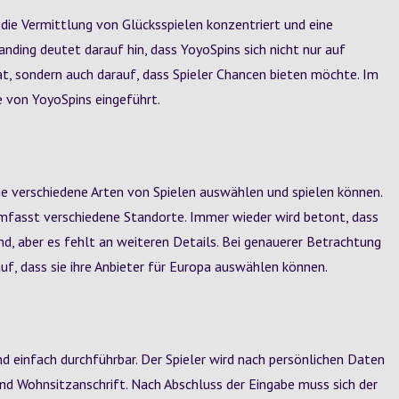
 die Vermittlung von Glücksspielen konzentriert und eine
nding deutet darauf hin, dass YoyoSpins sich nicht nur auf
t, sondern auch darauf, dass Spieler Chancen bieten möchte. Im
e von YoyoSpins eingeführt.
sie verschiedene Arten von Spielen auswählen und spielen können.
mfasst verschiedene Standorte. Immer wieder wird betont, dass
nd, aber es fehlt an weiteren Details. Bei genauerer Betrachtung
uf, dass sie ihre Anbieter für Europa auswählen können.
nd einfach durchführbar. Der Spieler wird nach persönlichen Daten
 Wohnsitzanschrift. Nach Abschluss der Eingabe muss sich der