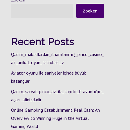
Zoeken
Recent Posts
Qədim_məbədlərdən_ilhamlanmış_pinco_casino_
az_unikal_oyun_təcrübəsi_v
Aviator oyunu ile saniyeler içinde büyük
kazançlar
Qədim_sərvət_pinco_az_ilə_tapılır_firavanlığın_
açarı_əlinizdədir
Online Gambling Establishment Real Cash: An
Overview to Winning Huge in the Virtual
Gaming World