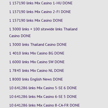
1 157190 links Mix Casino
1-HU
DONE
1 157190 links Mix Casino
2-FI
DONE
1 157190 links Mix Casino DONE
1 3000 links + 100 sitewide links Thailand
Casino DONE
1 3000 links Thailand Casino DONE
1 4010 links Mix Casino
BG
DONE
1 6000 links Mix Casino
SW
DONE
1 7843 links Mix Casino
NL
DONE
1 8000 links English News DONE
10 641286 links Mix Casino
5-SE
6
DONE
10 641286 links Mix Casino
6-SE
5
DONE
10 641286 links Mix Casino
8-CA-FR
DONE