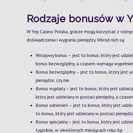
Rodzaje bonusów w Y
W Yep Casino Polska, gracze mogą korzystać z różn
doświadczenia i wygraniu pieniędzy. Wśród nich są:
Witajowy bonus – jest to bonus, który jest udzi
bonus bezwzględny, a czasem wymaga wypełnien
Bonus bezwzględny – jest to bonus, który jest u
pieniądze, czy nie.
Bonus wypłaty – jest to bonus, który jest udziel
który jest udzielany w postaci pieniędzy, a cza
Bonus odniesień – jest to bonus, który jest udzi
to bonus, który jest udzielany w postaci pienię
Bonus specjalny – jest to bonus, który jest udzi
tygodnia, w określonych miesiącach roku itp.