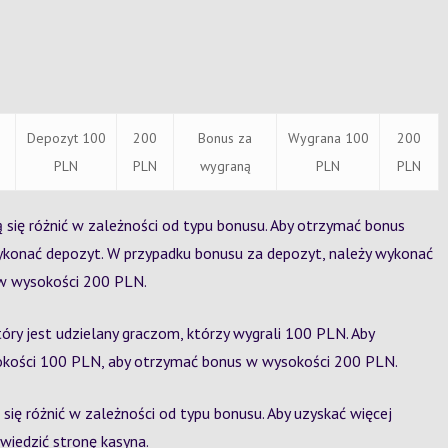
Depozyt 100
200
Bonus za
Wygrana 100
200
PLN
PLN
wygraną
PLN
PLN
się różnić w zależności od typu bonusu. Aby otrzymać bonus
 wykonać depozyt. W przypadku bonusu za depozyt, należy wykonać
w wysokości 200 PLN.
óry jest udzielany graczom, którzy wygrali 100 PLN. Aby
okości 100 PLN, aby otrzymać bonus w wysokości 200 PLN.
ię różnić w zależności od typu bonusu. Aby uzyskać więcej
wiedzić stronę kasyna.