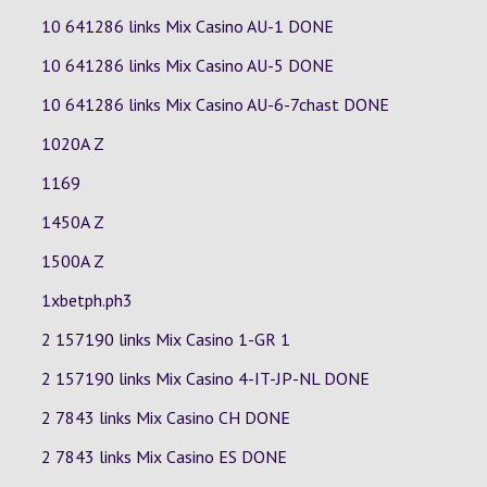
10 641286 links Mix Casino
AU-1
DONE
10 641286 links Mix Casino
AU-5
DONE
10 641286 links Mix Casino
AU-6-7chast
DONE
1020A Z
1169
1450A Z
1500A Z
1xbetph.ph3
2 157190 links Mix Casino
1-GR
1
2 157190 links Mix Casino
4-IT-JP-NL
DONE
2 7843 links Mix Casino
CH
DONE
2 7843 links Mix Casino
ES
DONE