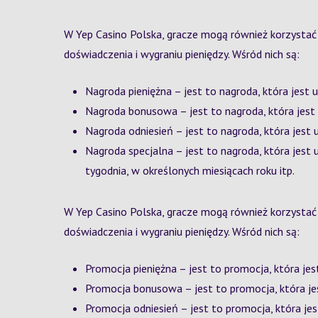
W Yep Casino Polska, gracze mogą również korzystać
doświadczenia i wygraniu pieniędzy. Wśród nich są:
Nagroda pieniężna – jest to nagroda, która jest u
Nagroda bonusowa – jest to nagroda, która jest
Nagroda odniesień – jest to nagroda, która jest 
Nagroda specjalna – jest to nagroda, która jest 
tygodnia, w określonych miesiącach roku itp.
W Yep Casino Polska, gracze mogą również korzystać
doświadczenia i wygraniu pieniędzy. Wśród nich są:
Promocja pieniężna – jest to promocja, która jes
Promocja bonusowa – jest to promocja, która j
Promocja odniesień – jest to promocja, która jes