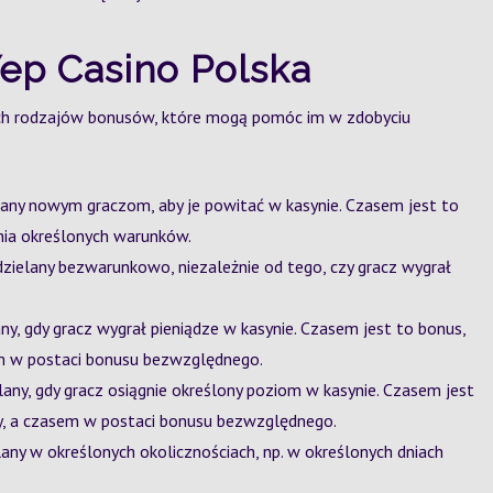
ep Casino Polska
ych rodzajów bonusów, które mogą pomóc im w zdobyciu
elany nowym graczom, aby je powitać w kasynie. Czasem jest to
ia określonych warunków.
dzielany bezwarunkowo, niezależnie od tego, czy gracz wygrał
any, gdy gracz wygrał pieniądze w kasynie. Czasem jest to bonus,
sem w postaci bonusu bezwzględnego.
elany, gdy gracz osiągnie określony poziom w kasynie. Czasem jest
dzy, a czasem w postaci bonusu bezwzględnego.
elany w określonych okolicznościach, np. w określonych dniach