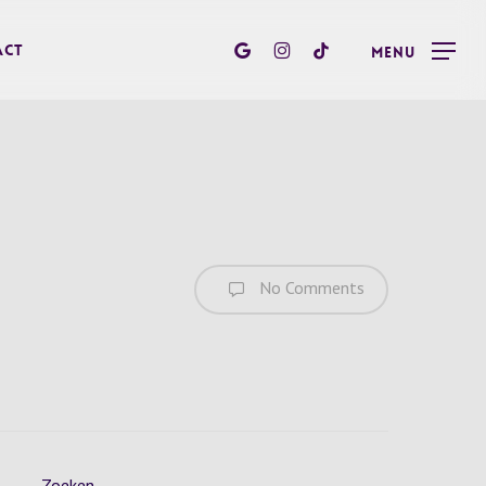
google-
instagram
tiktok
act
Menu
plus
No Comments
Zoeken