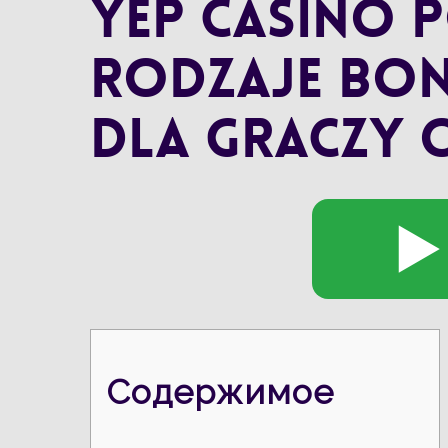
Yep Casino 
Rodzaje bo
dla graczy 
▶
Содержимое