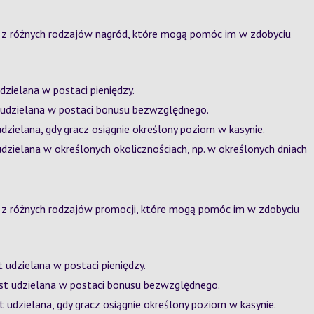
 z różnych rodzajów nagród, które mogą pomóc im w zdobyciu
dzielana w postaci pieniędzy.
 udzielana w postaci bonusu bezwzględnego.
udzielana, gdy gracz osiągnie określony poziom w kasynie.
udzielana w określonych okolicznościach, np. w określonych dniach
 z różnych rodzajów promocji, które mogą pomóc im w zdobyciu
t udzielana w postaci pieniędzy.
est udzielana w postaci bonusu bezwzględnego.
t udzielana, gdy gracz osiągnie określony poziom w kasynie.