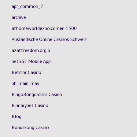
apr_common_2
archive
athomeworldexpo.comen 1500
Ausländische Online Casinos Schweiz
azatfreedom.org b
bet365 Mobile App
Betitor Casino
bh_main_may
BingoBongoStars Casino
Binnarybet Casino
Blog
Bonuskong Casino