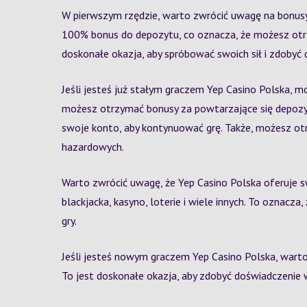
W pierwszym rzędzie, warto zwrócić uwagę na bonus
100% bonus do depozytu, co oznacza, że możesz otr
doskonałe okazja, aby spróbować swoich sił i zdobyć
Jeśli jesteś już stałym graczem Yep Casino Polska, m
możesz otrzymać bonusy za powtarzające się depozy
swoje konto, aby kontynuować grę. Także, możesz otr
hazardowych.
Warto zwrócić uwagę, że Yep Casino Polska oferuje 
blackjacka, kasyno, loterie i wiele innych. To oznacza
gry.
Jeśli jesteś nowym graczem Yep Casino Polska, warto 
To jest doskonałe okazja, aby zdobyć doświadczenie 