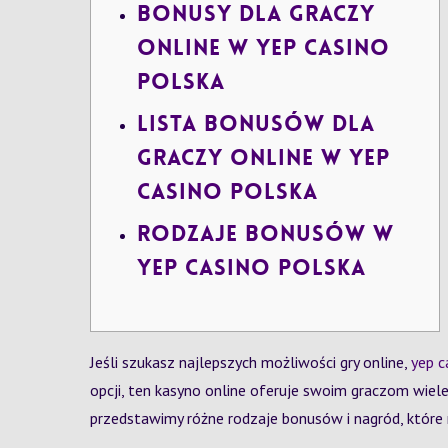
Bonusy dla graczy
online w Yep Casino
Polska
Lista bonusów dla
graczy online w Yep
Casino Polska
Rodzaje bonusów w
Yep Casino Polska
Jeśli szukasz najlepszych możliwości gry online,
yep c
opcji, ten kasyno online oferuje swoim graczom wiel
przedstawimy różne rodzaje bonusów i nagród, które