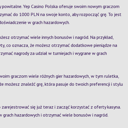
y powitalne. Yep Casino Polska oferuje swoim nowym graczom
zymać do 1000 PLN na swoje konto, aby rozpocząć grę. To jest
 doświadczenie w grach hazardowych.
ożesz otrzymać wiele innych bonusów i nagród. Na przykład,
ty, co oznacza, że możesz otrzymać dodatkowe pieniądze na
zymać nagrody za udział w turniejach i wygrane w grach
swoim graczom wiele różnych gier hazardowych, w tym ruletka,
, że możesz znaleźć grę, która pasuje do twoich preferencji i stylu
zarejestrować się już teraz i zacząć korzystać z oferty kasyna.
w grach hazardowych i otrzymać wiele bonusów i nagród.