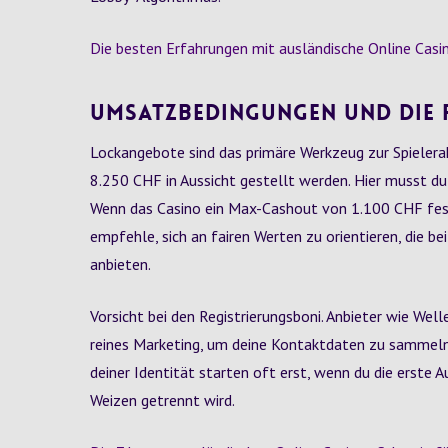
Die besten Erfahrungen mit ausländische Online Casi
Umsatzbedingungen und die 
Lockangebote sind das primäre Werkzeug zur Spielera
8.250 CHF in Aussicht gestellt werden. Hier musst du 
Wenn das Casino ein Max-Cashout von 1.100 CHF fes
empfehle, sich an fairen Werten zu orientieren, die 
anbieten.
Vorsicht bei den Registrierungsboni. Anbieter wie Wel
reines Marketing, um deine Kontaktdaten zu sammeln.
deiner Identität starten oft erst, wenn du die erste
Weizen getrennt wird.