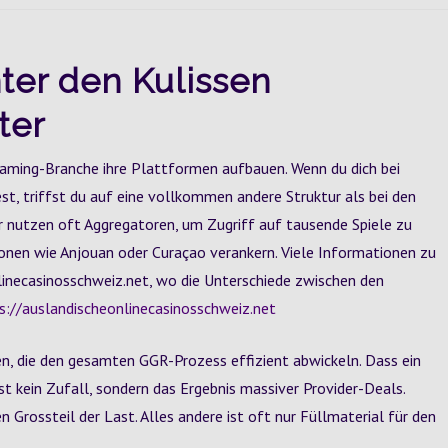
ter den Kulissen
ter
iGaming-Branche ihre Plattformen aufbauen. Wenn du dich bei
t, triffst du auf eine vollkommen andere Struktur als bei den
r nutzen oft Aggregatoren, um Zugriff auf tausende Spiele zu
ktionen wie Anjouan oder Curaçao verankern. Viele Informationen zu
inecasinosschweiz.net, wo die Unterschiede zwischen den
s://auslandischeonlinecasinosschweiz.net
, die den gesamten GGR-Prozess effizient abwickeln. Dass ein
ist kein Zufall, sondern das Ergebnis massiver Provider-Deals.
Grossteil der Last. Alles andere ist oft nur Füllmaterial für den