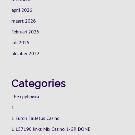
april 2026
maart 2026
februari 2026
juli 2025
oktober 2022
Categories
! Без рубрики
1
1 Euron Talletus Casino
1 157190 links Mix Casino
1-GR
DONE