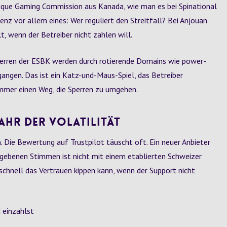
ique Gaming Commission aus Kanada, wie man es bei Spinational
enz vor allem eines: Wer reguliert den Streitfall? Bei Anjouan
lt, wenn der Betreiber nicht zahlen will.
sperren der ESBK werden durch rotierende Domains wie power-
angen. Das ist ein Katz-und-Maus-Spiel, das Betreiber
 immer einen Weg, die Sperren zu umgehen.
ahr der Volatilität
Die Bewertung auf Trustpilot täuscht oft. Ein neuer Anbieter
gebenen Stimmen ist nicht mit einem etablierten Schweizer
e schnell das Vertrauen kippen kann, wenn der Support nicht
 einzahlst