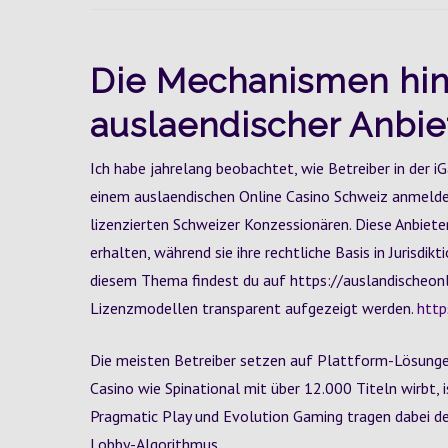
Die Mechanismen hin
auslaendischer Anbie
Ich habe jahrelang beobachtet, wie Betreiber in der 
einem auslaendischen Online Casino Schweiz anmeldes
lizenzierten Schweizer Konzessionären. Diese Anbiete
erhalten, während sie ihre rechtliche Basis in Jurisdi
diesem Thema findest du auf https://auslandischeonl
Lizenzmodellen transparent aufgezeigt werden.
http
Die meisten Betreiber setzen auf Plattform-Lösungen
Casino wie Spinational mit über 12.000 Titeln wirbt, 
Pragmatic Play und Evolution Gaming tragen dabei den 
Lobby-Algorithmus.