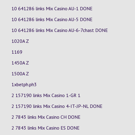
10 641286 links Mix Casino
AU-1
DONE
10 641286 links Mix Casino
AU-5
DONE
10 641286 links Mix Casino
AU-6-7chast
DONE
1020A Z
1169
1450A Z
1500A Z
1xbetph.ph3
2 157190 links Mix Casino
1-GR
1
2 157190 links Mix Casino
4-IT-JP-NL
DONE
2 7843 links Mix Casino
CH
DONE
2 7843 links Mix Casino
ES
DONE