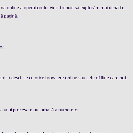
ma online a operatorului Vinci trebuie să explorăm mai departe
ă pagină.
joc:
pot fi deschise cu orice browsere online sau cele offline care pot
ma unui procesare automată a numerelor.