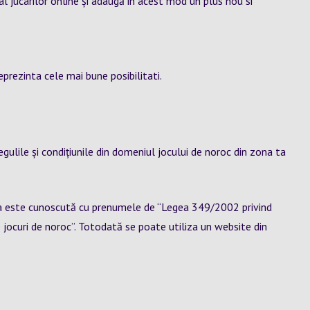
c al jucarilor online și adaugă in acest mod un plus nou si
eprezinta cele mai bune posibilitati.
egulile și condițiunile din domeniul jocului de noroc din zona ta
eia este cunoscută cu prenumele de “Legea 349/2002 privind
e jocuri de noroc”. Totodată se poate utiliza un website din