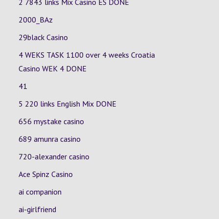
2 7843 links Mix Casino
ES
DONE
2000_BAz
29black Casino
4 WEKS TASK 1100 over 4 weeks Croatia
Casino
WEK 4
DONE
41
5 220 links English Mix DONE
656 mystake casino
689 amunra casino
720-alexander casino
Ace Spinz Casino
ai companion
ai-girlfriend