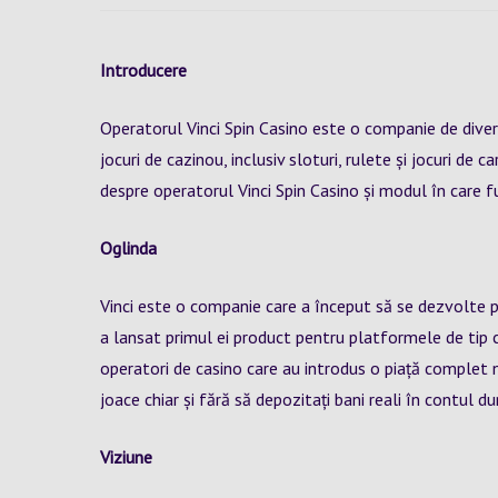
Introducere
Operatorul Vinci Spin Casino este o companie de diver
jocuri de cazinou, inclusiv sloturi, rulete și jocuri de
despre operatorul Vinci Spin Casino și modul în care
Oglinda
Vinci este o companie care a început să se dezvolte p
a lansat primul ei product pentru platformele de tip ca
operatori de casino care au introdus o piață complet n
joace chiar și fără să depozitați bani reali în contul 
Viziune