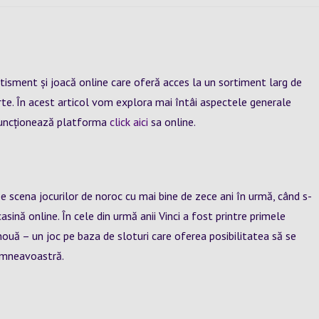
tisment și joacă online care oferă acces la un sortiment larg de
 carte. În acest articol vom explora mai întâi aspectele generale
 funcționează platforma
click aici
sa online.
e scena jocurilor de noroc cu mai bine de zece ani în urmă, când s-
sină online. În cele din urmă anii Vinci a fost printre primele
ouă – un joc pe baza de sloturi care oferea posibilitatea să se
dumneavoastră.