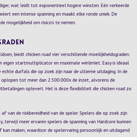
iger, wat leidt tot exponentieel hogere winsten. Eén verkeerde
creëert een intense spanning en maakt elke ronde uniek. De
 de mogelijkheid om risico’s te nemen.
graden
oen, biedt chicken road vier verschillende moeilijkheidsgraden:
 eigen startmultiplicator en maximale winlimiet. Easy is ideaal
echte durfals die op zoek zijn naar de ultieme uitdaging. In de
 oplopen tot meer dan 2.500.000x de inzet, alvorens de
tbetalingen oplevert. Het is deze flexibiliteit die chicken road zo
f van de riskbereidheid van de speler. Spelers die op zoek zijn
y, terwijl meer ervaren spelers de spanning van Hardcore kunnen
f kan maken, waardoor de spelervaring persoonlijk en uitdagend