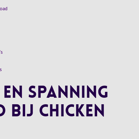
road
’s
s
en spanning
 bij chicken