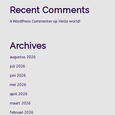
Recent Comments
A WordPress Commenter
op
Hello world!
Archives
augustus 2026
juli 2026
juni 2026
mei 2026
april 2026
maart 2026
februari 2026