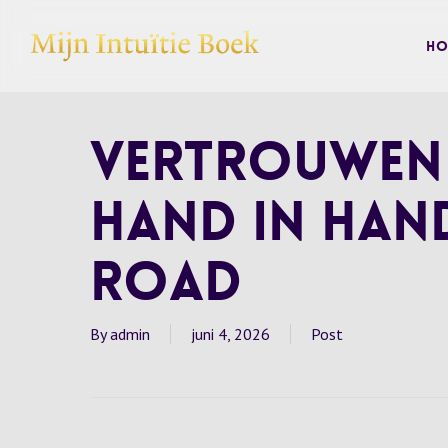
Skip
to
Ho
main
content
Vertrouwen 
hand in hand
road
By
admin
juni 4, 2026
Post