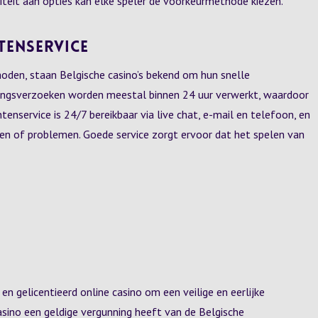
rsiteit aan opties kan elke speler de voorkeurmethode kiezen.
tenservice
oden, staan Belgische casino’s bekend om hun snelle
alingsverzoeken worden meestal binnen 24 uur verwerkt, waardoor
enservice is 24/7 bereikbaar via live chat, e-mail en telefoon, en
en of problemen. Goede service zorgt ervoor dat het spelen van
n gelicentieerd online casino om een veilige en eerlijke
casino een geldige vergunning heeft van de Belgische