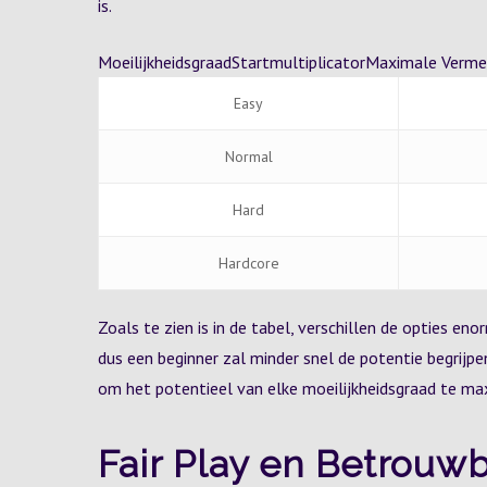
is.
MoeilijkheidsgraadStartmultiplicatorMaximale Verme
Easy
Normal
Hard
Hardcore
Zoals te zien is in de tabel, verschillen de opties en
dus een beginner zal minder snel de potentie begrijp
om het potentieel van elke moeilijkheidsgraad te ma
Fair Play en Betrouw