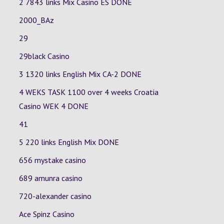
2 7843 links Mix Casino
ES
DONE
2000_BAz
29
29black Casino
3 1320 links English Mix
CA-2
DONE
4 WEKS TASK 1100 over 4 weeks Croatia
Casino
WEK 4
DONE
41
5 220 links English Mix DONE
656 mystake casino
689 amunra casino
720-alexander casino
Ace Spinz Casino