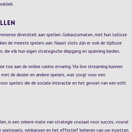
ubliek.
ellen
immense diversiteit aan spellen. Gokautomaten, met hun talloze
ken de meeste spelers aan. Naast slots zijn er ook de tijdloze
r, die elk hun eigen strategische diepgang en spanning bieden.
ie toe aan de online casino ervaring. Via live streaming kunnen
 met de dealer en andere spelers, wat zorgt voor een
 voor spelers die de sociale interactie en het gevoel van een echt
len, is een zekere mate van strategie cruciaal voor succes, vooral
 de spelregels, winkansen en het effectief beheren van uw inzetten