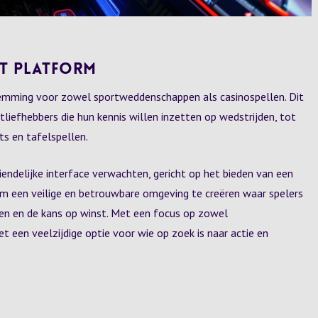
et Platform
temming voor zowel sportweddenschappen als casinospellen. Dit
tliefhebbers die hun kennis willen inzetten op wedstrijden, tot
ts en tafelspellen.
ndelijke interface verwachten, gericht op het bieden van een
om een veilige en betrouwbare omgeving te creëren waar spelers
ken en de kans op winst. Met een focus op zowel
 een veelzijdige optie voor wie op zoek is naar actie en