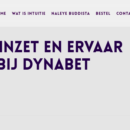
me
Wat is Intuitie
Naleye Buddista
BESTEL
Cont
inzet en ervaar
bij Dynabet