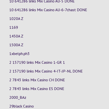
10 641286 links Mix Casino
AU-5
DONE
10 641286 links Mix Casino
AU-6-7chast
DONE
1020A Z
1169
1450A Z
1500A Z
1xbetph.ph3
2 157190 links Mix Casino
1-GR
1
2 157190 links Mix Casino
4-IT-JP-NL
DONE
2 7843 links Mix Casino
CH
DONE
2 7843 links Mix Casino
ES
DONE
2000_BAz
29black Casino