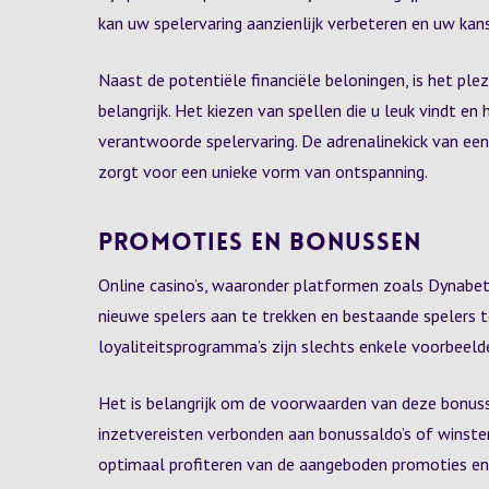
kan uw spelervaring aanzienlijk verbeteren en uw kan
Naast de potentiële financiële beloningen, is het pl
belangrijk. Het kiezen van spellen die u leuk vindt en
verantwoorde spelervaring. De adrenalinekick van e
zorgt voor een unieke vorm van ontspanning.
Promoties en Bonussen
Online casino’s, waaronder platformen zoals Dynabet
nieuwe spelers aan te trekken en bestaande spelers 
loyaliteitsprogramma’s zijn slechts enkele voorbeel
Het is belangrijk om de voorwaarden van deze bonusse
inzetvereisten verbonden aan bonussaldo’s of winsten
optimaal profiteren van de aangeboden promoties en