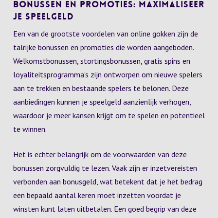
Bonussen en promoties: maximaliseer
je speelgeld
Een van de grootste voordelen van online gokken zijn de
talrijke bonussen en promoties die worden aangeboden.
Welkomstbonussen, stortingsbonussen, gratis spins en
loyaliteitsprogramma’s zijn ontworpen om nieuwe spelers
aan te trekken en bestaande spelers te belonen. Deze
aanbiedingen kunnen je speelgeld aanzienlijk verhogen,
waardoor je meer kansen krijgt om te spelen en potentieel
te winnen.
Het is echter belangrijk om de voorwaarden van deze
bonussen zorgvuldig te lezen. Vaak zijn er inzetvereisten
verbonden aan bonusgeld, wat betekent dat je het bedrag
een bepaald aantal keren moet inzetten voordat je
winsten kunt laten uitbetalen. Een goed begrip van deze