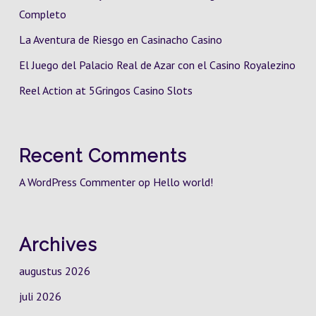
Completo
La Aventura de Riesgo en Casinacho Casino
El Juego del Palacio Real de Azar con el Casino Royalezino
Reel Action at 5Gringos Casino Slots
Recent Comments
A WordPress Commenter
op
Hello world!
Archives
augustus 2026
juli 2026