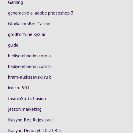
Gaming
generative ai adobe photoshop 3
GladiatorsBet Casino
goldfortune xyz ar
guide
hediyerehberim.com a
hediyerehberim.com b
hram-alekseevskii.ru b
icde.ru 501
JasminSlots Casino
jetton.marketing
Kasyno Bez Rejestracji
Kasyno Depozyt 20 Zł Blik