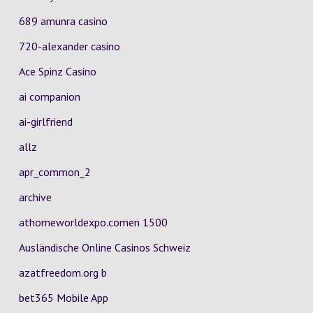
689 amunra casino
720-alexander casino
Ace Spinz Casino
ai companion
ai-girlfriend
allz
apr_common_2
archive
athomeworldexpo.comen 1500
Ausländische Online Casinos Schweiz
azatfreedom.org b
bet365 Mobile App