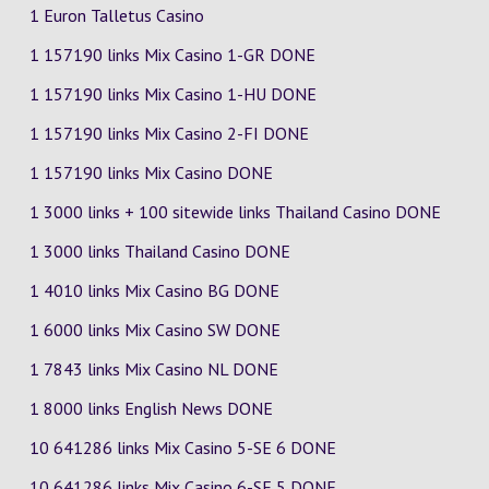
1 Euron Talletus Casino
1 157190 links Mix Casino
1-GR
DONE
1 157190 links Mix Casino
1-HU
DONE
1 157190 links Mix Casino
2-FI
DONE
1 157190 links Mix Casino DONE
1 3000 links + 100 sitewide links Thailand Casino DONE
1 3000 links Thailand Casino DONE
1 4010 links Mix Casino
BG
DONE
1 6000 links Mix Casino
SW
DONE
1 7843 links Mix Casino
NL
DONE
1 8000 links English News DONE
10 641286 links Mix Casino
5-SE
6
DONE
10 641286 links Mix Casino
6-SE
5
DONE