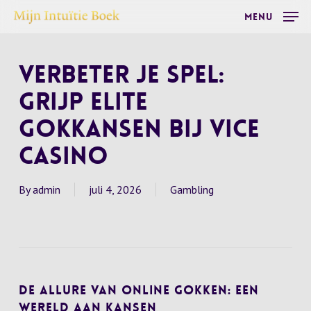
Skip
Menu
to
main
Verbeter je spel:
content
grijp elite
gokkansen bij Vice
Casino
By
admin
juli 4, 2026
Gambling
De allure van online gokken: een
wereld aan kansen