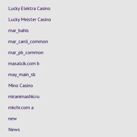
Lucky Elektra Casino
Lucky Meister Casino
mar_bahis
mar_canli_common
mar_pb_common
masalcik.com b
may_main_sb
Mino Casino
miranimashki.ru
mkchr.com a
new
News