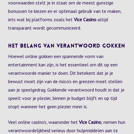
voorwaarden stelt je in staat om de meest gunstige
bonussen te kiezen en er optimaal gebruik van te maken,
iets wat bij platforms zoals het
Vice Casino
altijd
transparant wordt gecommuniceerd.
Het belang van verantwoord gokken
Hoewel online gokken een spannende vorm van
entertainment kan zijn, is het essentieel om dit op een
verantwoorde manier te doen. Dit betekent dat je je
bewust moet zijn van de risico’s en grenzen moet stellen
aan je speelgedrag. Gokkende verantwoord houdt in dat je
speelt voor je plezier, binnen je budget blijft en op tijd
stopt wanneer het geen plezier meer is.
Veel online casino’s, waaronder het
Vice Casino
, nemen hun
verantwoordelijkheid serieus door hulpmiddelen aan te