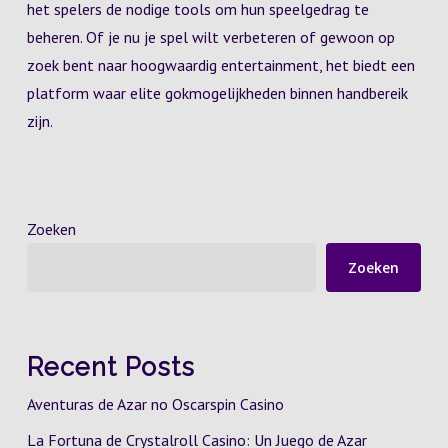
het spelers de nodige tools om hun speelgedrag te
beheren. Of je nu je spel wilt verbeteren of gewoon op
zoek bent naar hoogwaardig entertainment, het biedt een
platform waar elite gokmogelijkheden binnen handbereik
zijn.
Zoeken
Zoeken
Recent Posts
Aventuras de Azar no Oscarspin Casino
La Fortuna de Crystalroll Casino: Un Juego de Azar