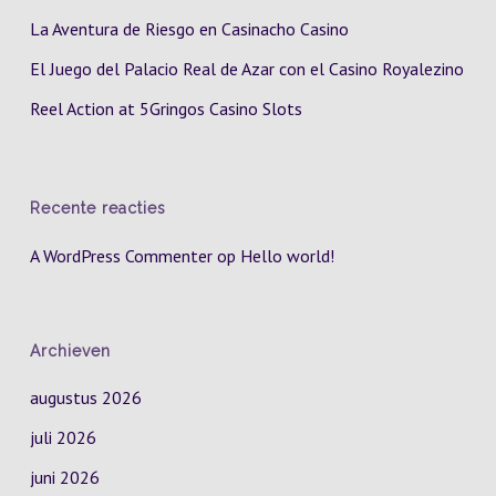
La Aventura de Riesgo en Casinacho Casino
El Juego del Palacio Real de Azar con el Casino Royalezino
Reel Action at 5Gringos Casino Slots
Recente reacties
A WordPress Commenter
op
Hello world!
Archieven
augustus 2026
juli 2026
juni 2026