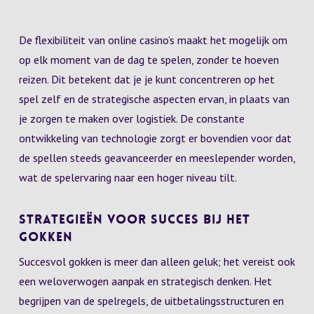
De flexibiliteit van online casino’s maakt het mogelijk om
op elk moment van de dag te spelen, zonder te hoeven
reizen. Dit betekent dat je je kunt concentreren op het
spel zelf en de strategische aspecten ervan, in plaats van
je zorgen te maken over logistiek. De constante
ontwikkeling van technologie zorgt er bovendien voor dat
de spellen steeds geavanceerder en meeslepender worden,
wat de spelervaring naar een hoger niveau tilt.
Strategieën voor succes bij het
gokken
Succesvol gokken is meer dan alleen geluk; het vereist ook
een weloverwogen aanpak en strategisch denken. Het
begrijpen van de spelregels, de uitbetalingsstructuren en