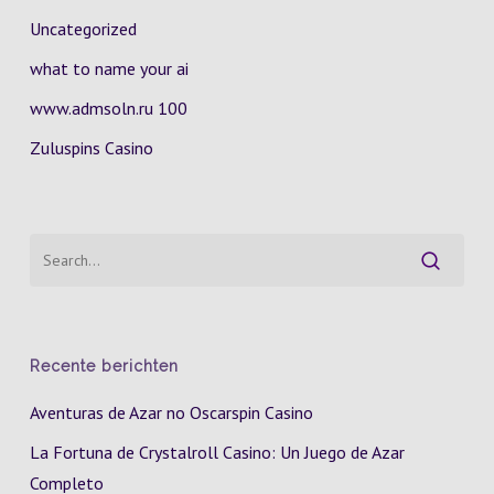
Uncategorized
what to name your ai
www.admsoln.ru 100
Zuluspins Casino
Recente berichten
Aventuras de Azar no Oscarspin Casino
La Fortuna de Crystalroll Casino: Un Juego de Azar
Completo