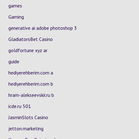
games
Gaming
generative ai adobe photoshop 3
GladiatorsBet Casino
goldfortune xyz ar
guide
hediyerehberim.com a
hediyerehberim.com b
hram-alekseevskii.ru b
icde.ru 501
JasminSlots Casino
jetton.marketing