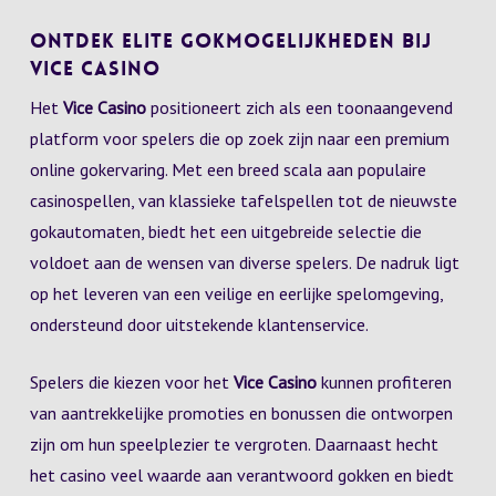
Ontdek elite gokmogelijkheden bij
Vice Casino
Het
Vice Casino
positioneert zich als een toonaangevend
platform voor spelers die op zoek zijn naar een premium
online gokervaring. Met een breed scala aan populaire
casinospellen, van klassieke tafelspellen tot de nieuwste
gokautomaten, biedt het een uitgebreide selectie die
voldoet aan de wensen van diverse spelers. De nadruk ligt
op het leveren van een veilige en eerlijke spelomgeving,
ondersteund door uitstekende klantenservice.
Spelers die kiezen voor het
Vice Casino
kunnen profiteren
van aantrekkelijke promoties en bonussen die ontworpen
zijn om hun speelplezier te vergroten. Daarnaast hecht
het casino veel waarde aan verantwoord gokken en biedt