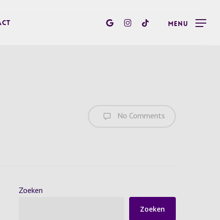
google-
instagram
tiktok
act
Menu
plus
No Comments
Zoeken
Zoeken