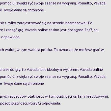
ą pomóc Ci zwiększyć swoje szanse na wygraną. Ponadto, Vavada
że Twoje dane są chronione.
sisz tylko zarejestrować się na stronie internetowej. Po
ę i zacząć grę. Vavada online casino jest dostępne 24/7, co
i odpowiada.
nych walut, w tym waluta polska. To oznacza, że możesz grać w
warunki do gry, to Vavada jest idealnym wyborem. Vavada online
ą pomóc Ci zwiększyć swoje szanse na wygraną. Ponadto, Vavada
że Twoje dane są chronione.
różnych sposobów płatności, w tym płatności kartami kredytowymi,
posób płatności, który Ci odpowiada.