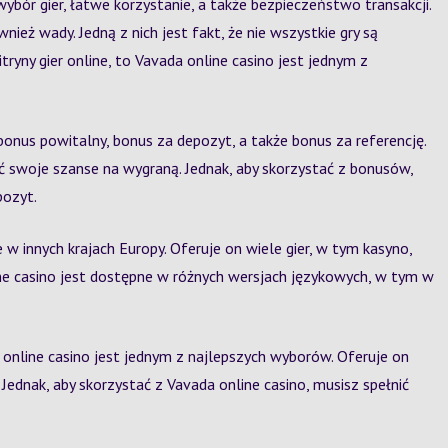
ybór gier, łatwe korzystanie, a także bezpieczeństwo transakcji.
nież wady. Jedną z nich jest fakt, że nie wszystkie gry są
tryny gier online, to Vavada online casino jest jednym z
onus powitalny, bonus za depozyt, a także bonus za referencję.
swoje szanse na wygraną. Jednak, aby skorzystać z bonusów,
pozyt.
w innych krajach Europy. Oferuje on wiele gier, w tym kasyno,
line casino jest dostępne w różnych wersjach językowych, w tym w
da online casino jest jednym z najlepszych wyborów. Oferuje on
 Jednak, aby skorzystać z Vavada online casino, musisz spełnić