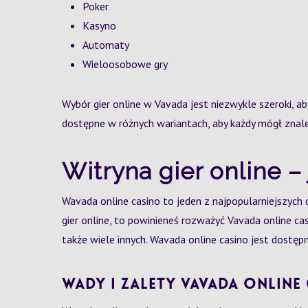
Poker
Kasyno
Automaty
Wieloosobowe gry
Wybór gier online w Vavada jest niezwykle szeroki, ab
dostępne w różnych wariantach, aby każdy mógł znale
Witryna gier online –
Wavada online casino to jeden z najpopularniejszych 
gier online, to powinieneś rozważyć Vavada online casi
także wiele innych. Wavada online casino jest dostępn
Wady i zalety Vavada online