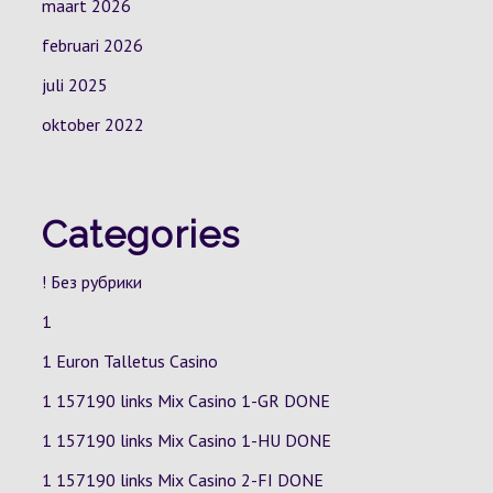
maart 2026
februari 2026
juli 2025
oktober 2022
Categories
! Без рубрики
1
1 Euron Talletus Casino
1 157190 links Mix Casino
1-GR
DONE
1 157190 links Mix Casino
1-HU
DONE
1 157190 links Mix Casino
2-FI
DONE