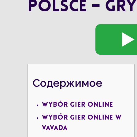
Polsce – gry
▶
Содержимое
Wybór gier online
Wybór gier online w
Vavada