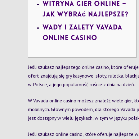
Witryna gier online –
jak wybrać najlepsze?
Wady i zalety Vavada
online casino
Jeśli szukasz najlepszego online casino, które oferuj
ofert znajdują się gry kasynowe, sloty, ruletka, blac
w Polsce, a jego popularność rośnie z dnia na dzień.
W Vavada online casino możesz znaleźć wiele gier, k
mobilnych. Głównym powodem, dla którego Vavada jest 
jest dostępny w wielu językach, w tym w języku pols
Jeśli szukasz online casino, które oferuje najlepsze 