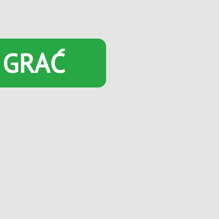
️ GRAĆ