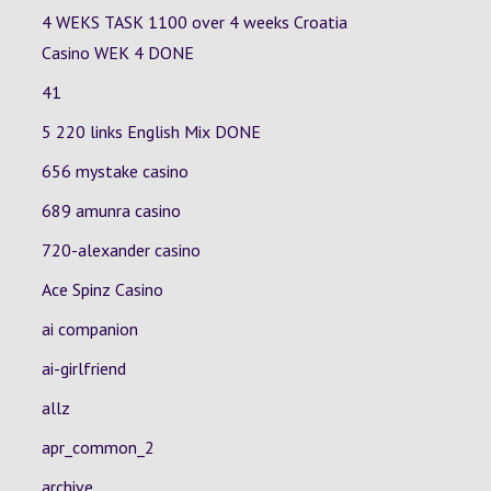
4 WEKS TASK 1100 over 4 weeks Croatia
Casino
WEK 4
DONE
41
5 220 links English Mix DONE
656 mystake casino
689 amunra casino
720-alexander casino
Ace Spinz Casino
ai companion
ai-girlfriend
allz
apr_common_2
archive