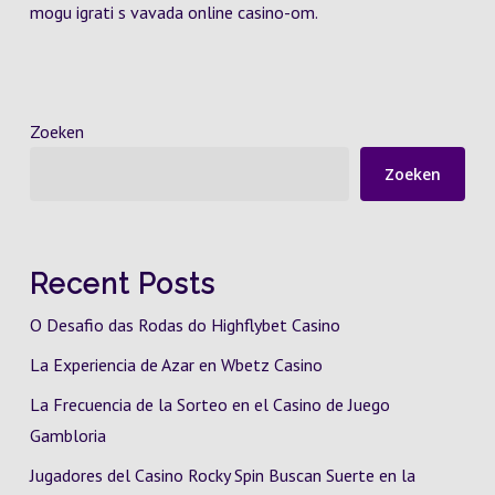
mogu igrati s vavada online casino-om.
Zoeken
Zoeken
Recent Posts
O Desafio das Rodas do Highflybet Casino
La Experiencia de Azar en Wbetz Casino
La Frecuencia de la Sorteo en el Casino de Juego
Gambloria
Jugadores del Casino Rocky Spin Buscan Suerte en la