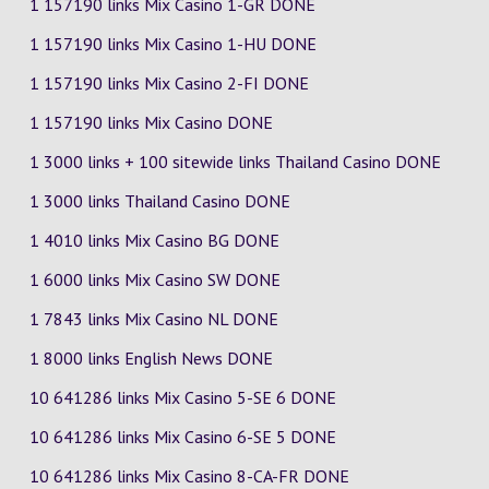
1 157190 links Mix Casino
1-GR
DONE
1 157190 links Mix Casino
1-HU
DONE
1 157190 links Mix Casino
2-FI
DONE
1 157190 links Mix Casino DONE
1 3000 links + 100 sitewide links Thailand Casino DONE
1 3000 links Thailand Casino DONE
1 4010 links Mix Casino
BG
DONE
1 6000 links Mix Casino
SW
DONE
1 7843 links Mix Casino
NL
DONE
1 8000 links English News DONE
10 641286 links Mix Casino
5-SE
6
DONE
10 641286 links Mix Casino
6-SE
5
DONE
10 641286 links Mix Casino
8-CA-FR
DONE