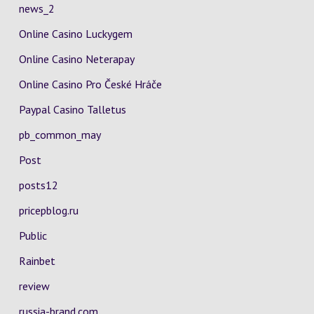
news_2
Online Casino Luckygem
Online Casino Neterapay
Online Casino Pro České Hráče
Paypal Casino Talletus
pb_common_may
Post
posts12
pricepblog.ru
Public
Rainbet
review
russia-brand.com