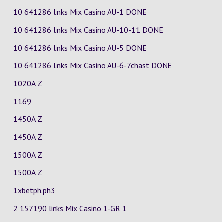
10 641286 links Mix Casino
AU-1
DONE
10 641286 links Mix Casino
AU-10-11
DONE
10 641286 links Mix Casino
AU-5
DONE
10 641286 links Mix Casino
AU-6-7chast
DONE
1020A Z
1169
1450A Z
1450A Z
1500A Z
1500A Z
1xbetph.ph3
2 157190 links Mix Casino
1-GR
1