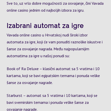
Sve to, uz vrlo dobre mogućnosti za osvajanje, čini Vavada
online casino jednim od najboljih izbora za igru.
Izabrani automat za igre
Vavada online casino u Hrvatskoj nudi široki izbor
automata za igre, koji će vam ponuditi raznolike iskustve i
šanse za osvajanje nagrada. Među najpopularnijim
automatima za igre u našoj ponudi su:
Book of Ra Deluxe – klasični automat sa 5 vratima i 10
kartama, koji se bavi egipatskim temama i ponuda velike
šanse za osvajanje nagrade.
Starburst – automat sa 5 vratima i 10 kartama, koji se
bavi svemirskim temama i ponuda velike šanse za
osvajanje nagrade.