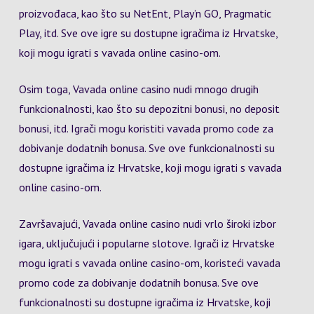
proizvođaca, kao što su NetEnt, Play’n GO, Pragmatic
Play, itd. Sve ove igre su dostupne igračima iz Hrvatske,
koji mogu igrati s vavada online casino-om.
Osim toga, Vavada online casino nudi mnogo drugih
funkcionalnosti, kao što su depozitni bonusi, no deposit
bonusi, itd. Igrači mogu koristiti vavada promo code za
dobivanje dodatnih bonusa. Sve ove funkcionalnosti su
dostupne igračima iz Hrvatske, koji mogu igrati s vavada
online casino-om.
Završavajući, Vavada online casino nudi vrlo široki izbor
igara, uključujući i popularne slotove. Igrači iz Hrvatske
mogu igrati s vavada online casino-om, koristeći vavada
promo code za dobivanje dodatnih bonusa. Sve ove
funkcionalnosti su dostupne igračima iz Hrvatske, koji