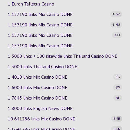
1 Euron Talletus Casino
1 157190 links Mix Casino
DONE
1-GR
1 157190 links Mix Casino
DONE
1-HU
1 157190 links Mix Casino
DONE
2-FI
1 157190 links Mix Casino DONE
1 3000 links + 100 sitewide links Thailand Casino DONE
1 3000 links Thailand Casino DONE
1 4010 links Mix Casino
DONE
BG
1 6000 links Mix Casino
DONE
SW
1 7843 links Mix Casino
DONE
NL
1 8000 links English News DONE
10 641286 links Mix Casino
DONE
5-SE
6
10 641286 links Mix Casino
DONE
6-SE
5