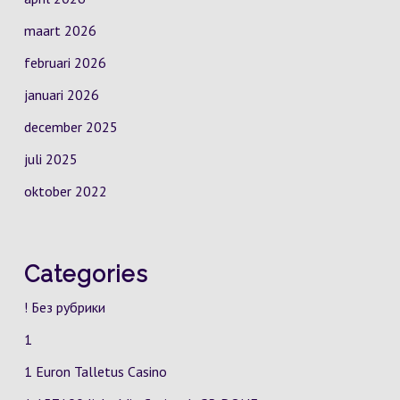
maart 2026
februari 2026
januari 2026
december 2025
juli 2025
oktober 2022
Categories
! Без рубрики
1
1 Euron Talletus Casino