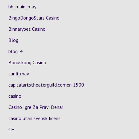
bh_main_may
BingoBongoStars Casino
Binnarybet Casino
Blog
blog_4
Bonuskong Casino
canli_may
capitalartstheaterguild.comen 1500
casino
Casino Igre Za Pravi Denar
casino utan svensk licens
CH