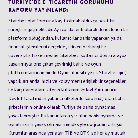
Türkiye’de E-Ticaretin Görünümü
Raporu Yayınlandı
Starzbet platformuna kayıt olmak oldukça basit bir
süreçten geçmektedir. Ayrıca, düzenli olarak denetlenen bir
platform olduğundan, kullanıcılar bahis yaparken ya da
finansal işlemlerini gerçekleştirirken herhangi bir
güvensizlik hissetmezler. Starzbet, kullanıcı dostu arayüz
tasarımıyla öne çıkan çevrimiçi bahis ve oyun
platformlarından biridir. Oyuncular siteye ilk Starzbet giriş
yaptıkları anda, hızlı ve kolay menü erişilebilir seçenekler
ile karşılanmaları, sitenin kullanım kolaylığını artırır.
Devlet tarafından yabancı ülkelerde kurulmuş olan bahis
şirketlerinin online olarak Türkiye’de bahis oynatması
yasaklanmıştır. Bu kanunlarda yer alan bahis oynama ve
oynatmanın yasak olması maddesiyle doğrudan örtüşür.
Kurumlar arasında yer alan TİB ve BTK ise her ay mutlak