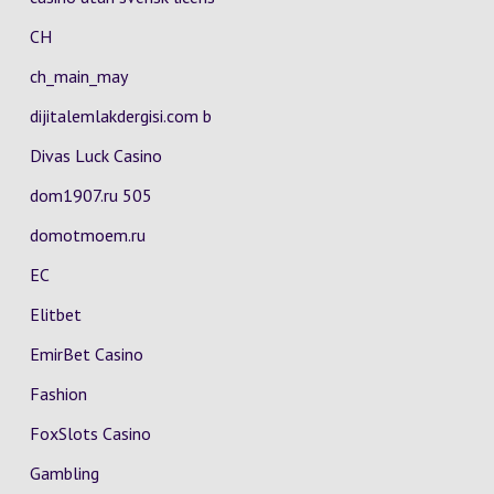
CH
ch_main_may
dijitalemlakdergisi.com b
Divas Luck Casino
dom1907.ru 505
domotmoem.ru
EC
Elitbet
EmirBet Casino
Fashion
FoxSlots Casino
Gambling