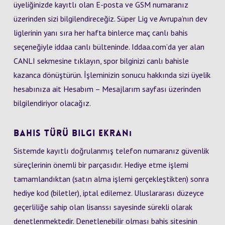
üyeliğinizde kayıtlı olan E-posta ve GSM numaranız
üzerinden sizi bilgilendireceğiz. Süper Lig ve Avrupa’nın dev
liglerinin yanı sıra her hafta binlerce maç canlı bahis
seçeneğiyle iddaa canlı bülteninde. Iddaa.com’da yer alan
CANLI sekmesine tıklayın, spor bilginizi canlı bahisle
kazanca dönüştürün. İşleminizin sonucu hakkında sizi üyelik
hesabınıza ait Hesabım – Mesajlarım sayfası üzerinden
bilgilendiriyor olacağız.
Bahis Türü Bilgi Ekranı
Sistemde kayıtlı doğrulanmış telefon numaranız güvenlik
süreçlerinin önemli bir parçasıdır. Hediye etme işlemi
tamamlandıktan (satın alma işlemi gerçekleştikten) sonra
hediye kod (biletler), iptal edilemez. Uluslararası düzeyce
geçerliliğe sahip olan lisanssı sayesinde sürekli olarak
denetlenmektedir. Denetlenebilir olması bahis sitesinin