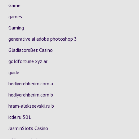
Game
games
Gaming
generative ai adobe photoshop 3
GladiatorsBet Casino
goldfortune xyz ar
guide
hediyerehberim.com a
hediyerehberim.com b
hram-alekseevskii.ru b
icde.ru 501
JasminSlots Casino