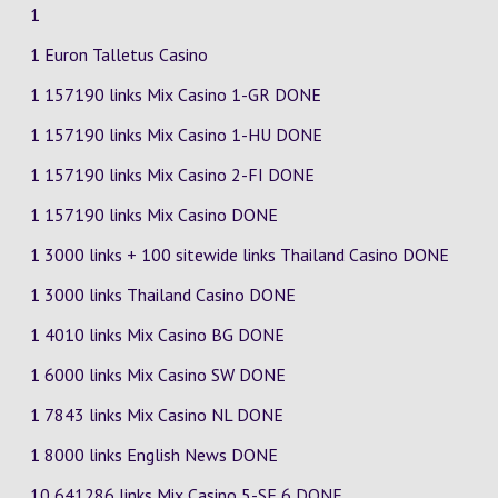
1
1 Euron Talletus Casino
1 157190 links Mix Casino
1-GR
DONE
1 157190 links Mix Casino
1-HU
DONE
1 157190 links Mix Casino
2-FI
DONE
1 157190 links Mix Casino DONE
1 3000 links + 100 sitewide links Thailand Casino DONE
1 3000 links Thailand Casino DONE
1 4010 links Mix Casino
BG
DONE
1 6000 links Mix Casino
SW
DONE
1 7843 links Mix Casino
NL
DONE
1 8000 links English News DONE
10 641286 links Mix Casino
5-SE
6
DONE