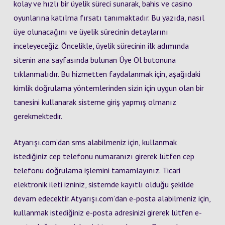
kolay ve hızlı bir üyelik süreci sunarak, bahis ve casino
oyunlarına katılma fırsatı tanımaktadır. Bu yazıda, nasıl
üye olunacağını ve üyelik sürecinin detaylarını
inceleyeceğiz. Öncelikle, üyelik sürecinin ilk adımında
sitenin ana sayfasında bulunan Üye Ol butonuna
tıklanmalıdır. Bu hizmetten faydalanmak için, aşağıdaki
kimlik doğrulama yöntemlerinden sizin için uygun olan bir
tanesini kullanarak sisteme giriş yapmış olmanız
gerekmektedir.
Atyarışı.com’dan sms alabilmeniz için, kullanmak
istediğiniz cep telefonu numaranızı girerek lütfen cep
telefonu doğrulama işlemini tamamlayınız. Ticari
elektronik ileti izniniz, sistemde kayıtlı olduğu şekilde
devam edecektir. Atyarışı.com’dan e-posta alabilmeniz için,
kullanmak istediğiniz e-posta adresinizi girerek lütfen e-