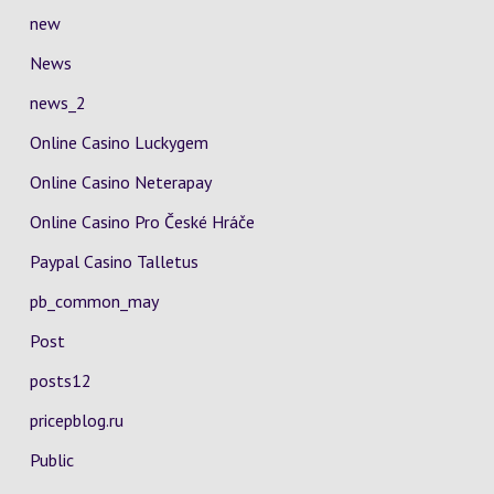
new
News
news_2
Online Casino Luckygem
Online Casino Neterapay
Online Casino Pro České Hráče
Paypal Casino Talletus
pb_common_may
Post
posts12
pricepblog.ru
Public