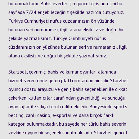
bulunmaktadır. Bahis everler için güncel giriş adresini bu
sayfada 7/24 erişebileceğiniz şekilde hazırda tutuyoruz.
Türkiye Cumhuriyeti nüfus cüzdanınızın ön yüzünde
bulunan seri numaranızı, ilgili alana eksiksiz ve doğru bir
şekilde yazmalısınız. Türkiye Cumhuriyeti nüfus
cüzdanınızın ön yüzünde bulunan seri ve numaranızı, ilgili
alana eksiksiz ve doğru bir şekilde yazmalısınız.
Starzbet, çevrimiçi bahis ve kumar oyunları alanında
hizmet veren önde gelen platformlardan birisidir. Starzbet
oyuncu dostu arayüzü ve geniş bahis seçenekleri ile dikkat
çekerken, kullanıcılar tarafından güvenilirliği ve sunduğu
avantajlar ile sıkça tercih edilmektedir. Bünyesinde sports
betting, canlı casino, e-sporlar ve daha birçok farklı
kategori bulunmaktadır, bu sayede her türlü bahis severin
zevkine uygun bir seçenek sunulmaktadır. Starzbet güncel