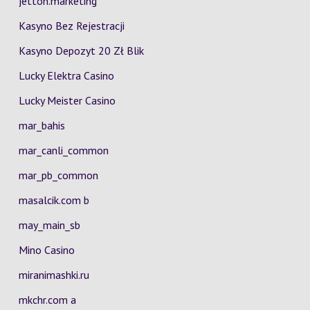
jetton.marketing
Kasyno Bez Rejestracji
Kasyno Depozyt 20 Zł Blik
Lucky Elektra Casino
Lucky Meister Casino
mar_bahis
mar_canli_common
mar_pb_common
masalcik.com b
may_main_sb
Mino Casino
miranimashki.ru
mkchr.com a