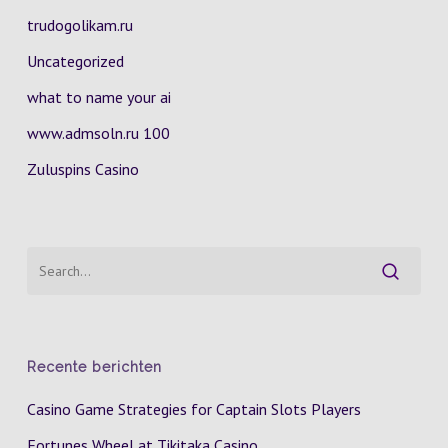
trudogolikam.ru
Uncategorized
what to name your ai
www.admsoln.ru 100
Zuluspins Casino
Recente berichten
Casino Game Strategies for Captain Slots Players
Fortunes Wheel at Tikitaka Casino