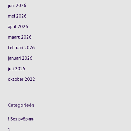
juni 2026
mei 2026
april 2026
maart 2026
februari 2026
januari 2026
juli 2025
oktober 2022
Categorieën
! Без рубрики
1