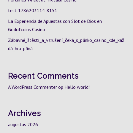
test-1786203114-8151
La Experiencia de Apuestas con Slot de Dios en
Godofcoins Casino
Zábavné_štěstí_a_vzrušení_čeká_s_plinko_casino_kde_kaž
dá_hra_přiná
Recent Comments
A WordPress Commenter
op
Hello world!
Archives
augustus 2026