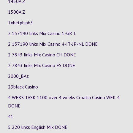
1450A Z
1500A Z
1xbetph.ph3
2 157190 links Mix Casino
1-GR
1
2 157190 links Mix Casino
4-IT-JP-NL
DONE
2 7843 links Mix Casino
CH
DONE
2 7843 links Mix Casino
ES
DONE
2000_BAz
29black Casino
4 WEKS TASK 1100 over 4 weeks Croatia Casino
WEK 4
DONE
41
5 220 links English Mix DONE