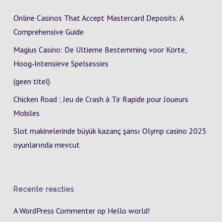
Online Casinos That Accept Mastercard Deposits: A
Comprehensive Guide
Magius Casino: De Ultieme Bestemming voor Korte,
Hoog‑Intensieve Spelsessies
(geen titel)
Chicken Road : Jeu de Crash à Tir Rapide pour Joueurs
Mobiles
Slot makinelerinde büyük kazanç şansı Olymp casino 2025
oyunlarında mevcut
Recente reacties
A WordPress Commenter
op
Hello world!