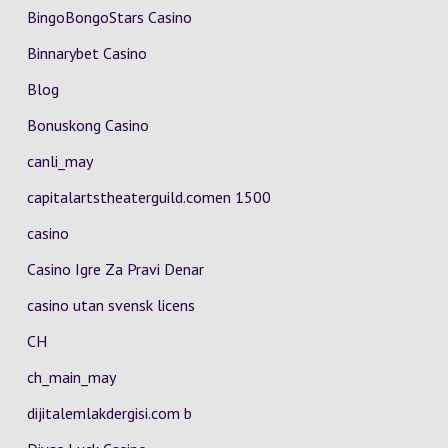
BingoBongoStars Casino
Binnarybet Casino
Blog
Bonuskong Casino
canli_may
capitalartstheaterguild.comen 1500
casino
Casino Igre Za Pravi Denar
casino utan svensk licens
CH
ch_main_may
dijitalemlakdergisi.com b