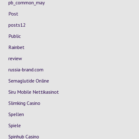
pb_common_may
Post
posts12
Public
Rainbet
review
russia-brand.com
Semaglutide Online
Siru Mobile Nettikasinot
Slimking Casino
Spellen
Spiele
Spinhub Casino