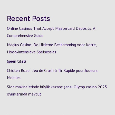
Recent Posts
Online Casinos That Accept Mastercard Deposits: A
Comprehensive Guide
Magius Casino: De Ultieme Bestemming voor Korte,
Hoog‑Intensieve Spelsessies
(geen titel)
Chicken Road : Jeu de Crash à Tir Rapide pour Joueurs
Mobiles
Slot makinelerinde büyük kazanç şansı Olymp casino 2025
oyunlarında mevcut