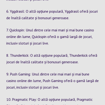
6. Yggdrasil: O altă opțiune populară, Yggdrasil oferă jocuri
de înaltă calitate și bonusuri generoase.
7. Quickspin: Unul dintre cele mai mari și mai bune casino
online din lume, Quickspin oferă o gamă largă de jocuri,
inclusiv sloturi și jocuri live.
8. Thunderkick: O altă opțiune populară, Thunderkick oferă
jocuri de înaltă calitate și bonusuri generoase.
9. Push Gaming: Unul dintre cele mai mari și mai bune
casino online din lume, Push Gaming oferă o gamă largă de
jocuri, inclusiv sloturi și jocuri live.
10. Pragmatic Play: O altă opțiune populară, Pragmatic