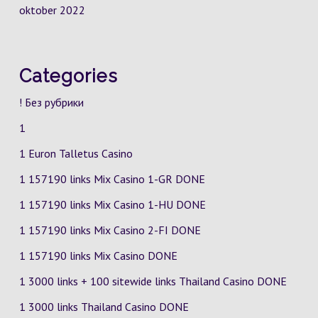
oktober 2022
Categories
! Без рубрики
1
1 Euron Talletus Casino
1 157190 links Mix Casino
1-GR
DONE
1 157190 links Mix Casino
1-HU
DONE
1 157190 links Mix Casino
2-FI
DONE
1 157190 links Mix Casino DONE
1 3000 links + 100 sitewide links Thailand Casino DONE
1 3000 links Thailand Casino DONE