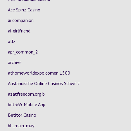
Ace Spinz Casino
ai companion
ai-girlfriend
allz
apr_common_2
archive
athomeworldexpo.comen 1500
Ausländische Online Casinos Schweiz
azatfreedom.org b
bet365 Mobile App
Betitor Casino
bh_main_may