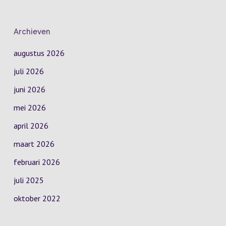
Archieven
augustus 2026
juli 2026
juni 2026
mei 2026
april 2026
maart 2026
februari 2026
juli 2025
oktober 2022