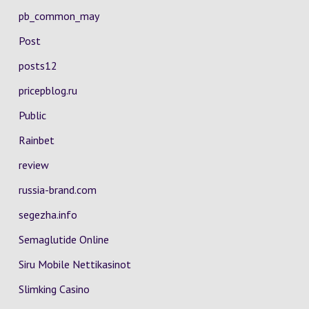
pb_common_may
Post
posts12
pricepblog.ru
Public
Rainbet
review
russia-brand.com
segezha.info
Semaglutide Online
Siru Mobile Nettikasinot
Slimking Casino