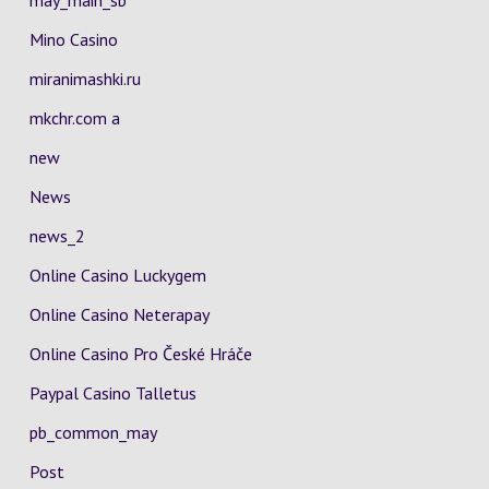
may_main_sb
Mino Casino
miranimashki.ru
mkchr.com a
new
News
news_2
Online Casino Luckygem
Online Casino Neterapay
Online Casino Pro České Hráče
Paypal Casino Talletus
pb_common_may
Post