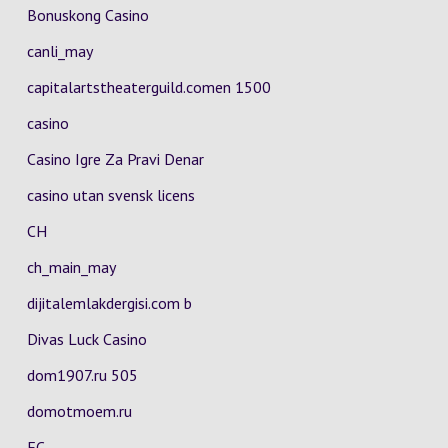
Bonuskong Casino
canli_may
capitalartstheaterguild.comen 1500
casino
Casino Igre Za Pravi Denar
casino utan svensk licens
CH
ch_main_may
dijitalemlakdergisi.com b
Divas Luck Casino
dom1907.ru 505
domotmoem.ru
EC