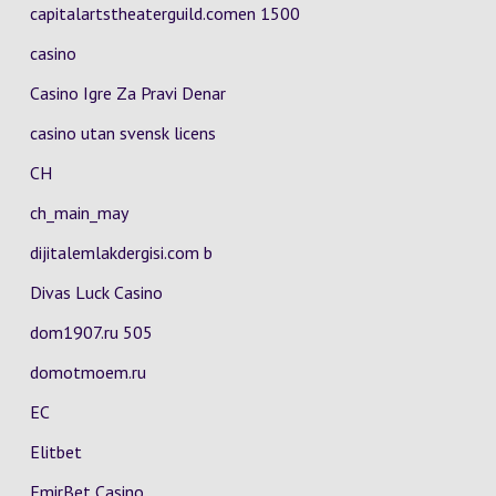
capitalartstheaterguild.comen 1500
casino
Casino Igre Za Pravi Denar
casino utan svensk licens
CH
ch_main_may
dijitalemlakdergisi.com b
Divas Luck Casino
dom1907.ru 505
domotmoem.ru
EC
Elitbet
EmirBet Casino