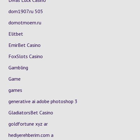
Divas Luck Casino
dom1907.ru 505
domotmoem.ru
Elitbet
EmirBet Casino
FoxSlots Casino
Gambling
Game
games
generative ai adobe photoshop 3
GladiatorsBet Casino
goldfortune xyz ar
hediyerehberim.com a