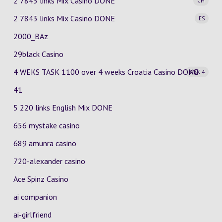
2 7843 links Mix Casino
DONE
CH
2 7843 links Mix Casino
DONE
ES
2000_BAz
29black Casino
4 WEKS TASK 1100 over 4 weeks Croatia Casino
DONE
WEK 4
41
5 220 links English Mix DONE
656 mystake casino
689 amunra casino
720-alexander casino
Ace Spinz Casino
ai companion
ai-girlfriend