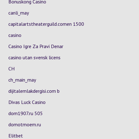
Bonuskong Casino
canli_may
capitalartstheaterguild.comen 1500
casino
Casino Igre Za Pravi Denar
casino utan svensk licens
CH
ch_main_may
dijitalemlakdergisi.com b
Divas Luck Casino
dom1907.ru 505
domotmoem.ru
Elitbet