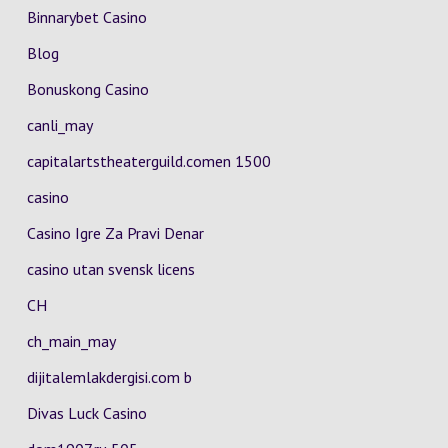
Binnarybet Casino
Blog
Bonuskong Casino
canli_may
capitalartstheaterguild.comen 1500
casino
Casino Igre Za Pravi Denar
casino utan svensk licens
CH
ch_main_may
dijitalemlakdergisi.com b
Divas Luck Casino