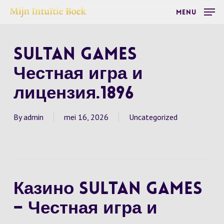
Skip
Menu
to
main
Sultan Games
content
Честная игра и
лицензия.1896
By
admin
mei 16, 2026
Uncategorized
Казино Sultan Games
– Честная игра и