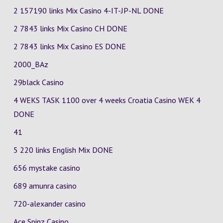
2 157190 links Mix Casino
4-IT-JP-NL
DONE
2 7843 links Mix Casino
CH
DONE
2 7843 links Mix Casino
ES
DONE
2000_BAz
29black Casino
4 WEKS TASK 1100 over 4 weeks Croatia Casino
WEK 4
DONE
41
5 220 links English Mix DONE
656 mystake casino
689 amunra casino
720-alexander casino
Ace Spinz Casino