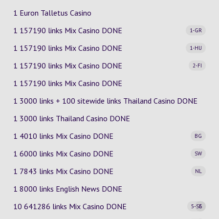
1 Euron Talletus Casino
1 157190 links Mix Casino
DONE
1-GR
1 157190 links Mix Casino
DONE
1-HU
1 157190 links Mix Casino
DONE
2-FI
1 157190 links Mix Casino DONE
1 3000 links + 100 sitewide links Thailand Casino DONE
1 3000 links Thailand Casino DONE
1 4010 links Mix Casino
DONE
BG
1 6000 links Mix Casino
DONE
SW
1 7843 links Mix Casino
DONE
NL
1 8000 links English News DONE
10 641286 links Mix Casino
DONE
5-SE
6