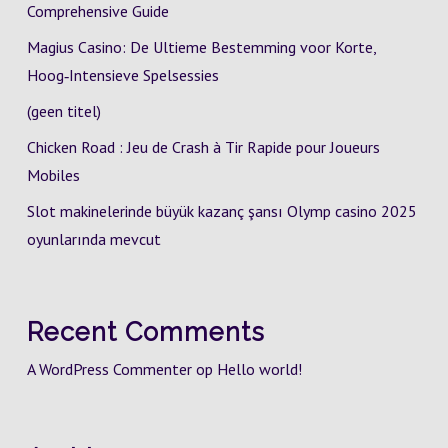
Comprehensive Guide
Magius Casino: De Ultieme Bestemming voor Korte,
Hoog‑Intensieve Spelsessies
(geen titel)
Chicken Road : Jeu de Crash à Tir Rapide pour Joueurs
Mobiles
Slot makinelerinde büyük kazanç şansı Olymp casino 2025
oyunlarında mevcut
Recent Comments
A WordPress Commenter
op
Hello world!