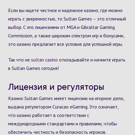
Если вы ищете честное и надежное казино, где можно
играть с уверенностью, то Sultan Games – это отличный
выбор. С его лицензиями от MGA и Gibraltar Gaming
Commission, а также широким спектром игр и бонусами,
это казино предлагает все условия для успешной игры.
Так что не
sultan casino
откладывайте и начните играть
в Sultan Games сегодня!
Лицензия и регуляторы
Казино Sultan Games имеет лицензию на игорное дело,
выдана регулятором Curacao eGaming. Это означает,
что казино работает в соответствии с
международными стандартами и правилами, чтобы
обеспечить честность и безопасность игроков.