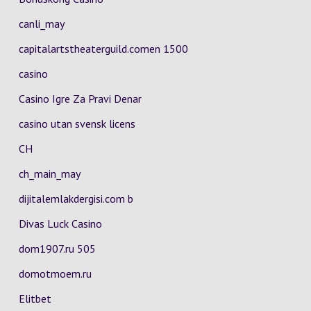
canli_may
capitalartstheaterguild.comen 1500
casino
Casino Igre Za Pravi Denar
casino utan svensk licens
CH
ch_main_may
dijitalemlakdergisi.com b
Divas Luck Casino
dom1907.ru 505
domotmoem.ru
Elitbet