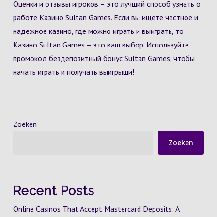
Оценки и отзывы игроков – это лучший способ узнать о
работе Казино Sultan Games. Если вы ищете честное и
надежное казино, где можно играть и выиграть, то
Казино Sultan Games – это ваш выбор. Используйте
промокод бездепозитный бонус Sultan Games, чтобы
начать играть и получать выигрыши!
Zoeken
Zoeken
Recent Posts
Online Casinos That Accept Mastercard Deposits: A