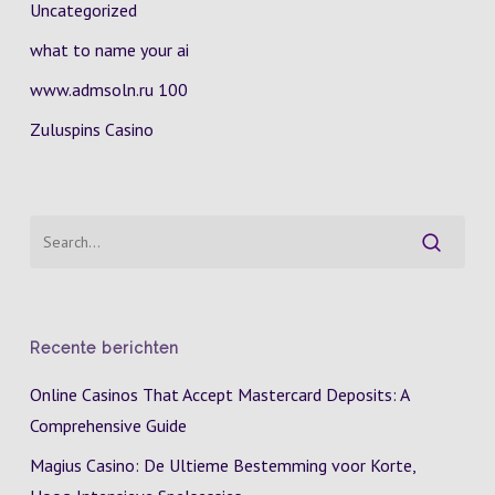
Uncategorized
what to name your ai
www.admsoln.ru 100
Zuluspins Casino
Recente berichten
Online Casinos That Accept Mastercard Deposits: A
Comprehensive Guide
Magius Casino: De Ultieme Bestemming voor Korte,