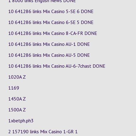
1 8000 links English News DONE
10 641286 links Mix Casino
5-SE
6
DONE
10 641286 links Mix Casino
6-SE
5
DONE
10 641286 links Mix Casino
8-CA-FR
DONE
10 641286 links Mix Casino
AU-1
DONE
10 641286 links Mix Casino
AU-5
DONE
10 641286 links Mix Casino
AU-6-7chast
DONE
1020A Z
1169
1450A Z
1500A Z
1xbetph.ph3
2 157190 links Mix Casino
1-GR
1