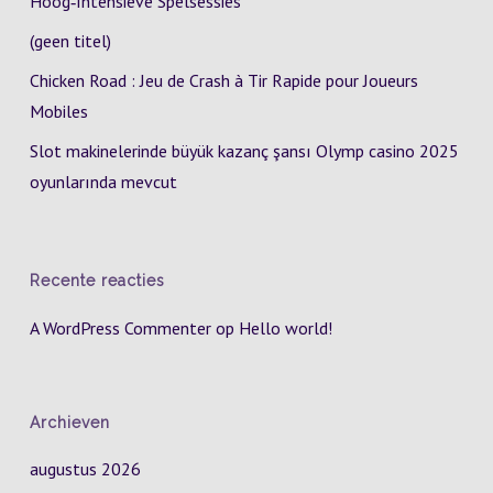
Hoog‑Intensieve Spelsessies
(geen titel)
Chicken Road : Jeu de Crash à Tir Rapide pour Joueurs
Mobiles
Slot makinelerinde büyük kazanç şansı Olymp casino 2025
oyunlarında mevcut
Recente reacties
A WordPress Commenter
op
Hello world!
Archieven
augustus 2026