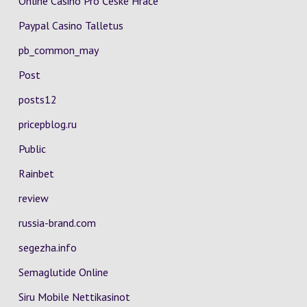
Online Casino Pro České Hráče
Paypal Casino Talletus
pb_common_may
Post
posts12
pricepblog.ru
Public
Rainbet
review
russia-brand.com
segezha.info
Semaglutide Online
Siru Mobile Nettikasinot