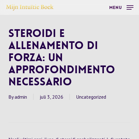
Skip
Menu
to
main
Steroidi e
content
Allenamento di
Forza: Un
Approfondimento
Necessario
By
admin
juli 3, 2026
Uncategorized