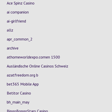
Ace Spinz Casino
ai companion
ai-girlfriend
allz
apr_common_2
archive
athomeworldexpo.comen 1500
Ausländische Online Casinos Schweiz
azatfreedom.org b
bet365 Mobile App
Betitor Casino
bh_main_may
BingoBongoStars Casino