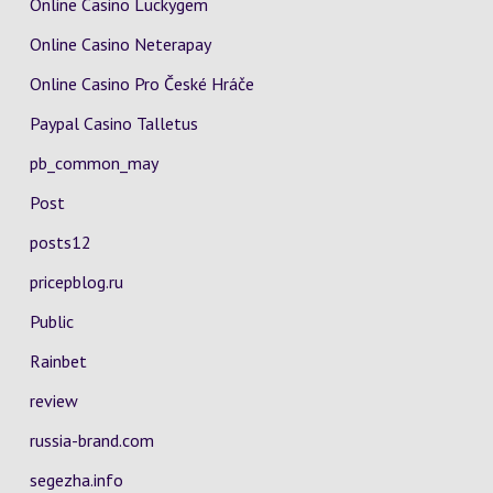
Online Casino Luckygem
Online Casino Neterapay
Online Casino Pro České Hráče
Paypal Casino Talletus
pb_common_may
Post
posts12
pricepblog.ru
Public
Rainbet
review
russia-brand.com
segezha.info