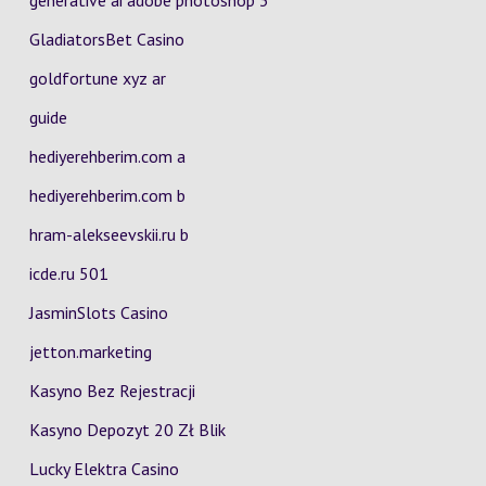
generative ai adobe photoshop 3
GladiatorsBet Casino
goldfortune xyz ar
guide
hediyerehberim.com a
hediyerehberim.com b
hram-alekseevskii.ru b
icde.ru 501
JasminSlots Casino
jetton.marketing
Kasyno Bez Rejestracji
Kasyno Depozyt 20 Zł Blik
Lucky Elektra Casino