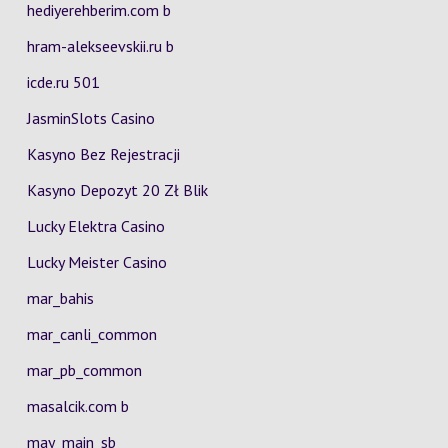
hediyerehberim.com b
hram-alekseevskii.ru b
icde.ru 501
JasminSlots Casino
Kasyno Bez Rejestracji
Kasyno Depozyt 20 Zł Blik
Lucky Elektra Casino
Lucky Meister Casino
mar_bahis
mar_canli_common
mar_pb_common
masalcik.com b
may_main_sb