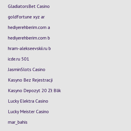
GladiatorsBet Casino
goldfortune xyz ar
hediyerehberim.com a
hediyerehberim.com b
hram-alekseevskii.ru b
icde.ru 501
JasminSlots Casino
Kasyno Bez Rejestracji
Kasyno Depozyt 20 Zł Blik
Lucky Elektra Casino
Lucky Meister Casino
mar_bahis