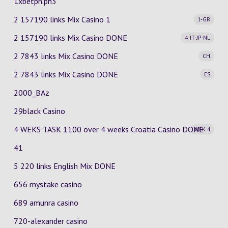
1xbetph.ph3
2 157190 links Mix Casino
1
1-GR
2 157190 links Mix Casino
DONE
4-IT-JP-NL
2 7843 links Mix Casino
DONE
CH
2 7843 links Mix Casino
DONE
ES
2000_BAz
29black Casino
4 WEKS TASK 1100 over 4 weeks Croatia Casino
DONE
WEK 4
41
5 220 links English Mix DONE
656 mystake casino
689 amunra casino
720-alexander casino