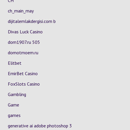
CH
ch_main_may
dijitalemlakdergisi.com b
Divas Luck Casino
dom1907.ru 505
domotmoem.ru
Elitbet
EmirBet Casino
FoxSlots Casino
Gambling
Game
games
generative ai adobe photoshop 3