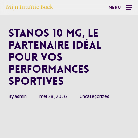
Skip
Menu
to
main
Stanos 10 Mg, le
content
partenaire idéal
pour vos
performances
sportives
By
admin
mei 28, 2026
Uncategorized