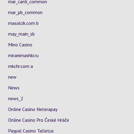
mar_canli_common
mar_pb_common
masalcik.com b
may_main_sb
Mino Casino
miranimashki.ru
mkchr.com a
new
News
news_2
Online Casino Neterapay
Online Casino Pro České Hráče
Paypal Casino Talletus