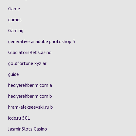
Game
games
Gaming
generative ai adobe photoshop 3
GladiatorsBet Casino
goldfortune xyz ar
guide
hediyerehberim.com a
hediyerehberim.com b
hram-alekseevskii.ru b
icde.ru 501
JasminSlots Casino