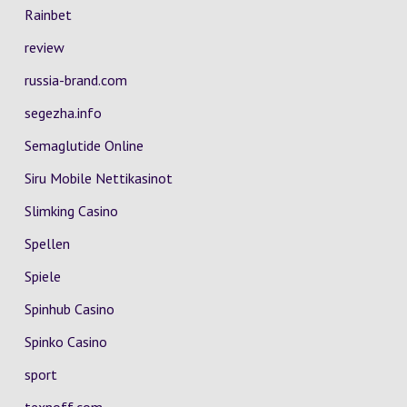
Rainbet
review
russia-brand.com
segezha.info
Semaglutide Online
Siru Mobile Nettikasinot
Slimking Casino
Spellen
Spiele
Spinhub Casino
Spinko Casino
sport