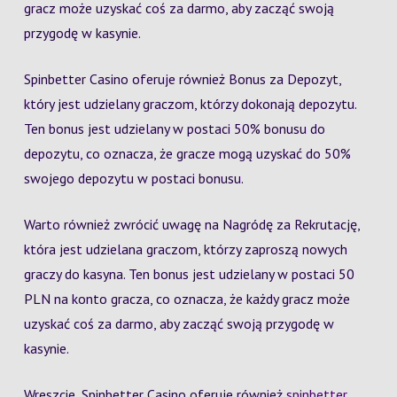
gracz może uzyskać coś za darmo, aby zacząć swoją
przygodę w kasynie.
Spinbetter Casino oferuje również Bonus za Depozyt,
który jest udzielany graczom, którzy dokonają depozytu.
Ten bonus jest udzielany w postaci 50% bonusu do
depozytu, co oznacza, że gracze mogą uzyskać do 50%
swojego depozytu w postaci bonusu.
Warto również zwrócić uwagę na Nagródę za Rekrutację,
która jest udzielana graczom, którzy zaproszą nowych
graczy do kasyna. Ten bonus jest udzielany w postaci 50
PLN na konto gracza, co oznacza, że każdy gracz może
uzyskać coś za darmo, aby zacząć swoją przygodę w
kasynie.
Wreszcie, Spinbetter Casino oferuje również
spinbetter