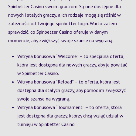
Spinbetter Casino swoim graczom. Są one dostępne dla
nowych i stałych graczy, a ich rodzaje mogą się różnić w
zależności od Twojego spinbetter login. Warto zatem
sprawdzić, co Spinbetter Casino oferuje w danym
momencie, aby zwiększyć swoje szanse na wygraną.
Witryna bonusowa “Welcome” – to specjalna oferta,
która jest dostępna dla nowych graczy, aby je powitać
w Spinbetter Casino.
Witryna bonusowa “Reload” – to oferta, która jest
dostępna dla stałych graczy, aby pomóc im zwiększyć
swoje szanse na wygraną.
Witryna bonusowa “Tournament” – to oferta, która
jest dostępna dla graczy, którzy chcą wziąć udział w
turnieju w Spinbetter Casino.