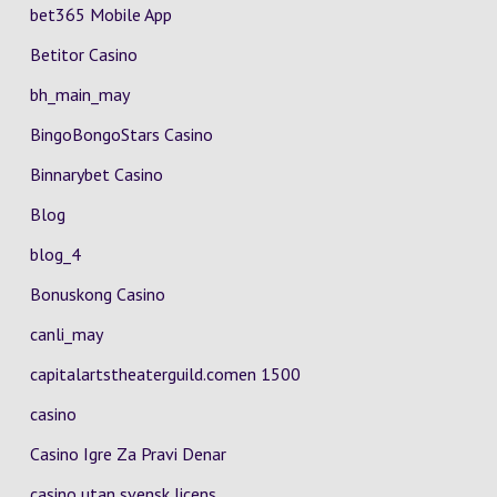
bet365 Mobile App
Betitor Casino
bh_main_may
BingoBongoStars Casino
Binnarybet Casino
Blog
blog_4
Bonuskong Casino
canli_may
capitalartstheaterguild.comen 1500
casino
Casino Igre Za Pravi Denar
casino utan svensk licens