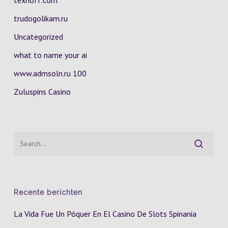
texnoff.com
trudogolikam.ru
Uncategorized
what to name your ai
www.admsoln.ru 100
Zuluspins Casino
Recente berichten
La Vida Fue Un Póquer En El Casino De Slots Spinania