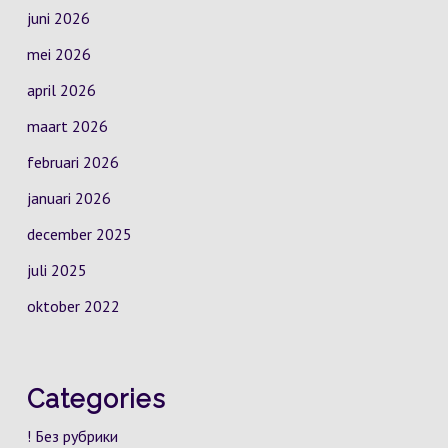
juni 2026
mei 2026
april 2026
maart 2026
februari 2026
januari 2026
december 2025
juli 2025
oktober 2022
Categories
! Без рубрики