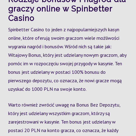
graczy online w Spinbetter
Casino
Spinbetter Casino to jeden z najpopularniejszych kasyn
online, które oferują swoim graczom wiele możliwości
wygrania nagród i bonusów. Wśród nich są takie jak:
Witajowy Bonus, który jest udzielany nowym graczom, aby
pomóc im w rozpoczęciu swojej przygody w kasynie. Ten
bonus jest udzielany w postaci 100% bonusu do
pierwszego depozytu, co oznacza, że nowi gracze mogą
uzyskać do 1000 PLN na swoje konto.
Warto również zwrócić uwagę na Bonus Bez Depozytu,
który jest udzielany wszystkim graczom, którzy są
zarejestrowani w kasynie. Ten bonus jest udzielany w
postaci 20 PLN na konto gracza, co oznacza, że każdy