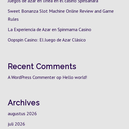
Juegos de azar en línea en el casino Spinsahara
Sweet Bonanza Slot Machine Online Review and Game
Rules
La Experiencia de Azar en Spinmama Casino
Oopspin Casino: El Juego de Azar Clásico
Recent Comments
A WordPress Commenter
op
Hello world!
Archives
augustus 2026
juli 2026