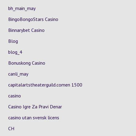
bh_main_may
BingoBongoStars Casino
Binnarybet Casino
Blog
blog_4
Bonuskong Casino
canli_may
capitalartstheaterguild.comen 1500
casino
Casino Igre Za Pravi Denar
casino utan svensk licens
CH