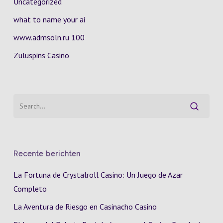
Uncategorized
what to name your ai
www.admsoln.ru 100
Zuluspins Casino
Recente berichten
La Fortuna de Crystalroll Casino: Un Juego de Azar
Completo
La Aventura de Riesgo en Casinacho Casino