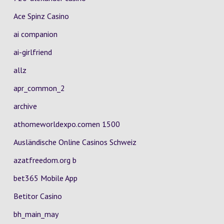
Ace Spinz Casino
ai companion
ai-girlfriend
allz
apr_common_2
archive
athomeworldexpo.comen 1500
Ausländische Online Casinos Schweiz
azatfreedom.org b
bet365 Mobile App
Betitor Casino
bh_main_may