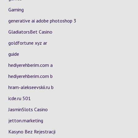
Gaming
generative ai adobe photoshop 3
GladiatorsBet Casino
goldfortune xyz ar
guide
hediyerehberim.com a
hediyerehberim.com b
hram-alekseevskii.ru b
icde.ru 501
JasminSlots Casino
jetton.marketing
Kasyno Bez Rejestracji