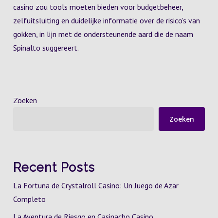
casino zou tools moeten bieden voor budgetbeheer,
zelfuitsluiting en duidelijke informatie over de risico’s van
gokken, in lijn met de ondersteunende aard die de naam
Spinalto suggereert.
Zoeken
Zoeken
Recent Posts
La Fortuna de Crystalroll Casino: Un Juego de Azar
Completo
La Aventura de Riesgo en Casinacho Casino