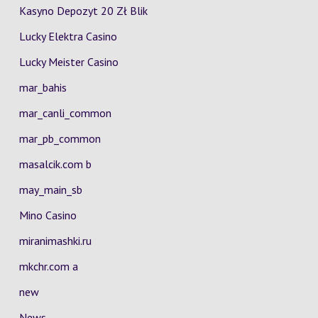
Kasyno Depozyt 20 Zł Blik
Lucky Elektra Casino
Lucky Meister Casino
mar_bahis
mar_canli_common
mar_pb_common
masalcik.com b
may_main_sb
Mino Casino
miranimashki.ru
mkchr.com a
new
News