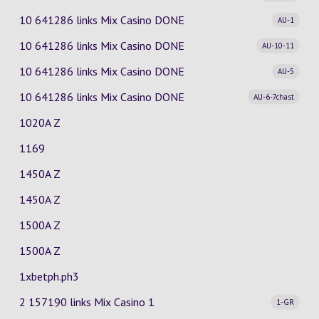
10 641286 links Mix Casino
DONE
AU-1
10 641286 links Mix Casino
DONE
AU-10-11
10 641286 links Mix Casino
DONE
AU-5
10 641286 links Mix Casino
DONE
AU-6-7chast
1020A Z
1169
1450A Z
1450A Z
1500A Z
1500A Z
1xbetph.ph3
2 157190 links Mix Casino
1
1-GR