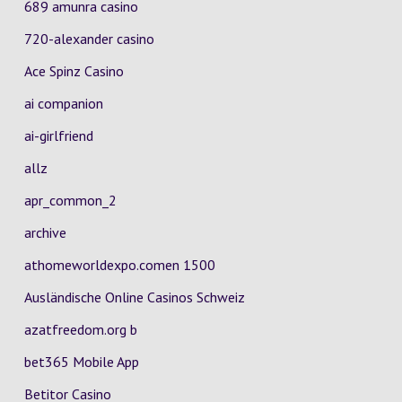
689 amunra casino
720-alexander casino
Ace Spinz Casino
ai companion
ai-girlfriend
allz
apr_common_2
archive
athomeworldexpo.comen 1500
Ausländische Online Casinos Schweiz
azatfreedom.org b
bet365 Mobile App
Betitor Casino