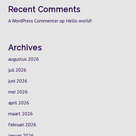
Recent Comments
A WordPress Commenter
op
Hello world!
Archives
augustus 2026
juli 2026
juni 2026
mei 2026
april 2026
maart 2026
februari 2026
januari 2026