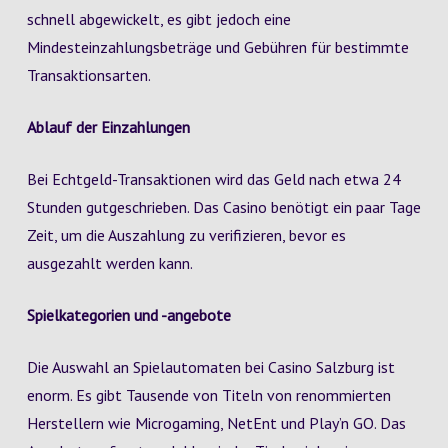
schnell abgewickelt, es gibt jedoch eine
Mindesteinzahlungsbeträge und Gebühren für bestimmte
Transaktionsarten.
Ablauf der Einzahlungen
Bei Echtgeld-Transaktionen wird das Geld nach etwa 24
Stunden gutgeschrieben. Das Casino benötigt ein paar Tage
Zeit, um die Auszahlung zu verifizieren, bevor es
ausgezahlt werden kann.
Spielkategorien und -angebote
Die Auswahl an Spielautomaten bei Casino Salzburg ist
enorm. Es gibt Tausende von Titeln von renommierten
Herstellern wie Microgaming, NetEnt und Play’n GO. Das