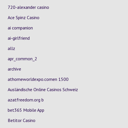
720-alexander casino
Ace Spinz Casino
ai companion
ai-girlfriend
allz
apr_common_2
archive
athomeworldexpo.comen 1500
Ausländische Online Casinos Schweiz
azatfreedom.org b
bet365 Mobile App
Betitor Casino