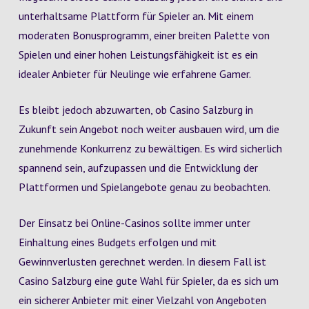
unterhaltsame Plattform für Spieler an. Mit einem
moderaten Bonusprogramm, einer breiten Palette von
Spielen und einer hohen Leistungsfähigkeit ist es ein
idealer Anbieter für Neulinge wie erfahrene Gamer.
Es bleibt jedoch abzuwarten, ob Casino Salzburg in
Zukunft sein Angebot noch weiter ausbauen wird, um die
zunehmende Konkurrenz zu bewältigen. Es wird sicherlich
spannend sein, aufzupassen und die Entwicklung der
Plattformen und Spielangebote genau zu beobachten.
Der Einsatz bei Online-Casinos sollte immer unter
Einhaltung eines Budgets erfolgen und mit
Gewinnverlusten gerechnet werden. In diesem Fall ist
Casino Salzburg eine gute Wahl für Spieler, da es sich um
ein sicherer Anbieter mit einer Vielzahl von Angeboten