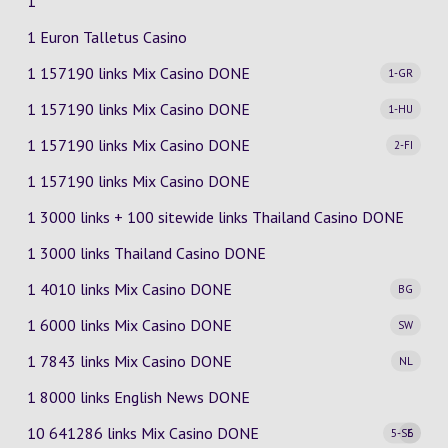
1
1 Euron Talletus Casino
1 157190 links Mix Casino
DONE
1-GR
1 157190 links Mix Casino
DONE
1-HU
1 157190 links Mix Casino
DONE
2-FI
1 157190 links Mix Casino DONE
1 3000 links + 100 sitewide links Thailand Casino DONE
1 3000 links Thailand Casino DONE
1 4010 links Mix Casino
DONE
BG
1 6000 links Mix Casino
DONE
SW
1 7843 links Mix Casino
DONE
NL
1 8000 links English News DONE
10 641286 links Mix Casino
DONE
5-SE
6