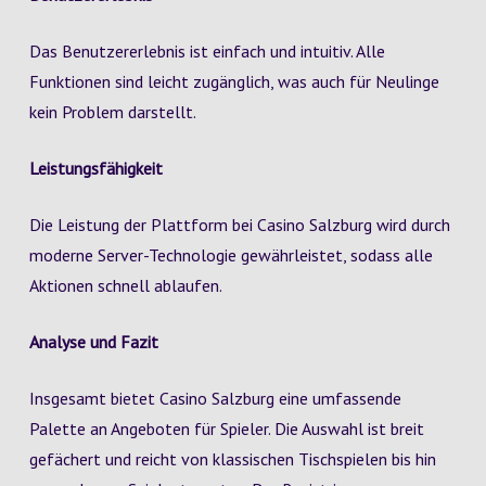
Das Benutzererlebnis ist einfach und intuitiv. Alle
Funktionen sind leicht zugänglich, was auch für Neulinge
kein Problem darstellt.
Leistungsfähigkeit
Die Leistung der Plattform bei Casino Salzburg wird durch
moderne Server-Technologie gewährleistet, sodass alle
Aktionen schnell ablaufen.
Analyse und Fazit
Insgesamt bietet Casino Salzburg eine umfassende
Palette an Angeboten für Spieler. Die Auswahl ist breit
gefächert und reicht von klassischen Tischspielen bis hin