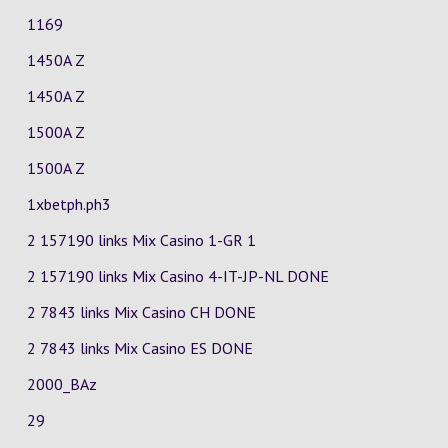
1169
1450A Z
1450A Z
1500A Z
1500A Z
1xbetph.ph3
2 157190 links Mix Casino
1-GR
1
2 157190 links Mix Casino
4-IT-JP-NL
DONE
2 7843 links Mix Casino
CH
DONE
2 7843 links Mix Casino
ES
DONE
2000_BAz
29