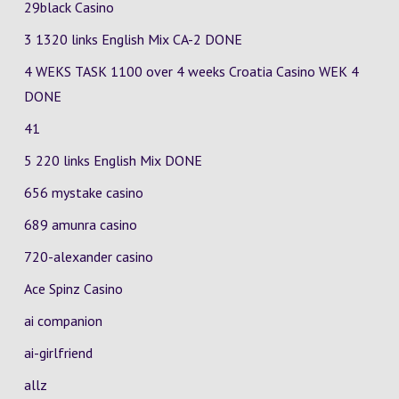
29black Casino
3 1320 links English Mix
CA-2
DONE
4 WEKS TASK 1100 over 4 weeks Croatia Casino
WEK 4
DONE
41
5 220 links English Mix DONE
656 mystake casino
689 amunra casino
720-alexander casino
Ace Spinz Casino
ai companion
ai-girlfriend
allz