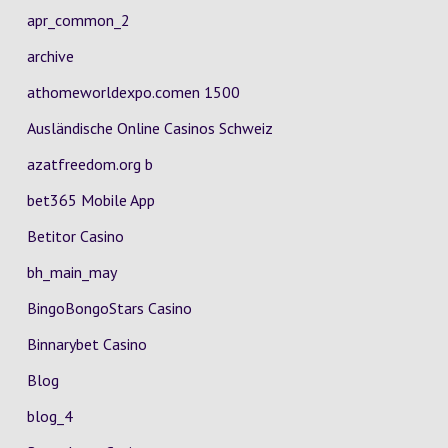
apr_common_2
archive
athomeworldexpo.comen 1500
Ausländische Online Casinos Schweiz
azatfreedom.org b
bet365 Mobile App
Betitor Casino
bh_main_may
BingoBongoStars Casino
Binnarybet Casino
Blog
blog_4