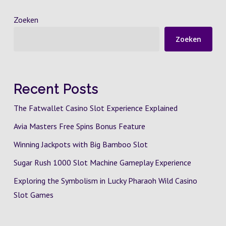
Zoeken
Zoeken
Recent Posts
The Fatwallet Casino Slot Experience Explained
Avia Masters Free Spins Bonus Feature
Winning Jackpots with Big Bamboo Slot
Sugar Rush 1000 Slot Machine Gameplay Experience
Exploring the Symbolism in Lucky Pharaoh Wild Casino
Slot Games