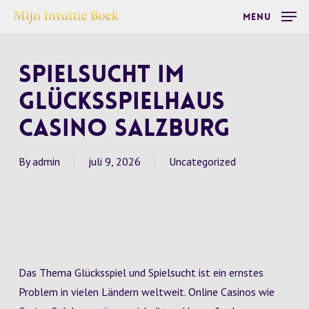
Skip
Menu
to
main
Spielsucht im
content
Glücksspielhaus
Casino Salzburg
By
admin
juli 9, 2026
Uncategorized
Das Thema Glücksspiel und Spielsucht ist ein ernstes
Problem in vielen Ländern weltweit. Online Casinos wie