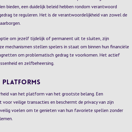
en bieden, een duidelijk beleid hebben rondom verantwoord
edrag te reguleren. Het is de verantwoordelijkheid van zowel de
waarborgen.
ptie om jezelf tijdelijk of permanent uit te sluiten, zijn
 mechanismen stellen spelers in staat om binnen hun financiële
angnetten om problematisch gedrag te voorkomen. Het actief
ssenheid en zelfbeheersing.
e platforms
arheid van het platform van het grootste belang. Een
t voor veilige transacties en beschermt de privacy van zijn
 veilig voelen om te genieten van hun favoriete spellen zonder
lemen.