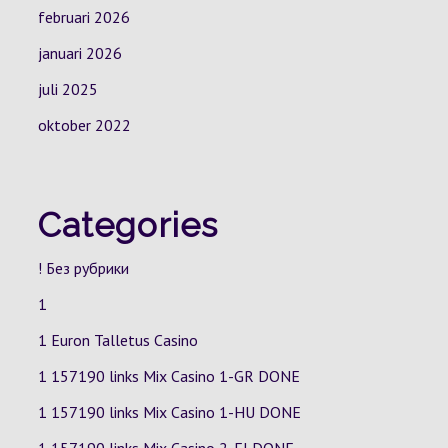
februari 2026
januari 2026
juli 2025
oktober 2022
Categories
! Без рубрики
1
1 Euron Talletus Casino
1 157190 links Mix Casino
1-GR
DONE
1 157190 links Mix Casino
1-HU
DONE