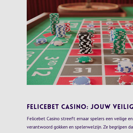
Felicebet Casino: Jouw veil
Felicebet Casino streeft ernaar spelers een veilige en
verantwoord gokken en spelerwelzijn. Ze begrijpen d