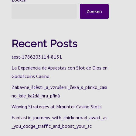
Zoeken
Recent Posts
test-1786203114-8151
La Experiencia de Apuestas con Slot de Dios en
Godofcoins Casino
Zábavné_štěstí_a_vzrušení_čeká_s_plinko_casi
no_kde_každá_hra_přiná
Winning Strategies at Mrpunter Casino Slots
Fantastic_journeys_with_chickenroad_await_as
_you_dodge_traffic_and_boost_your_sc