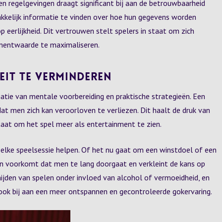
en regelgevingen draagt significant bij aan de betrouwbaarheid
akkelijk informatie te vinden over hoe hun gegevens worden
eerlijkheid. Dit vertrouwen stelt spelers in staat om zich
nmentwaarde te maximaliseren.
it te verminderen
atie van mentale voorbereiding en praktische strategieën. Een
dat men zich kan veroorloven te verliezen. Dit haalt de druk van
staat om het spel meer als entertainment te zien.
 elke speelsessie helpen. Of het nu gaat om een winstdoel of een
en voorkomt dat men te lang doorgaat en verkleint de kans op
mijden van spelen onder invloed van alcohol of vermoeidheid, en
 ook bij aan een meer ontspannen en gecontroleerde gokervaring.