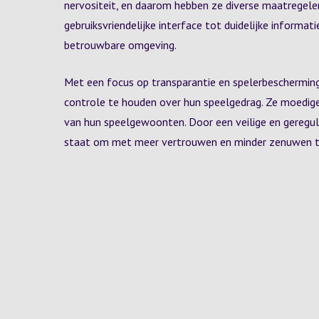
nervositeit, en daarom hebben ze diverse maatregele
gebruiksvriendelijke interface tot duidelijke informat
betrouwbare omgeving.
Met een focus op transparantie en spelerbescherming
controle te houden over hun speelgedrag. Ze moedigen
van hun speelgewoonten. Door een veilige en geregule
staat om met meer vertrouwen en minder zenuwen te 