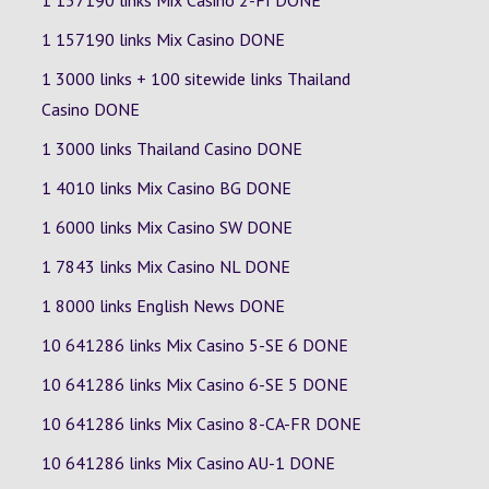
1 157190 links Mix Casino
2-FI
DONE
1 157190 links Mix Casino DONE
1 3000 links + 100 sitewide links Thailand
Casino DONE
1 3000 links Thailand Casino DONE
1 4010 links Mix Casino
BG
DONE
1 6000 links Mix Casino
SW
DONE
1 7843 links Mix Casino
NL
DONE
1 8000 links English News DONE
10 641286 links Mix Casino
5-SE
6
DONE
10 641286 links Mix Casino
6-SE
5
DONE
10 641286 links Mix Casino
8-CA-FR
DONE
10 641286 links Mix Casino
AU-1
DONE