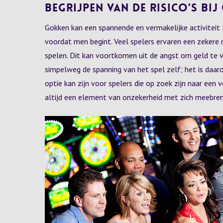
Begrijpen van de risico’s bi
Gokken kan een spannende en vermakelijke activiteit zi
voordat men begint. Veel spelers ervaren een zekere 
spelen. Dit kan voortkomen uit de angst om geld te 
simpelweg de spanning van het spel zelf; het is daa
optie kan zijn voor spelers die op zoek zijn naar een 
altijd een element van onzekerheid met zich meebren