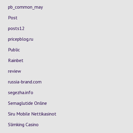
pb_common_may
Post
posts12
pricepblog.ru
Public
Rainbet
review
russia-brand.com
segezha.info
Semaglutide Online
Siru Mobile Nettikasinot
Slimking Casino