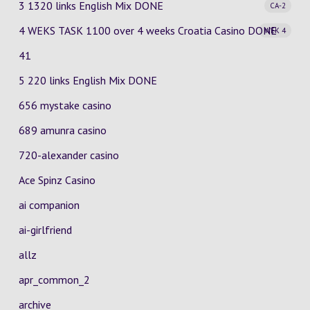
3 1320 links English Mix
DONE
CA-2
4 WEKS TASK 1100 over 4 weeks Croatia Casino
DONE
WEK 4
41
5 220 links English Mix DONE
656 mystake casino
689 amunra casino
720-alexander casino
Ace Spinz Casino
ai companion
ai-girlfriend
allz
apr_common_2
archive