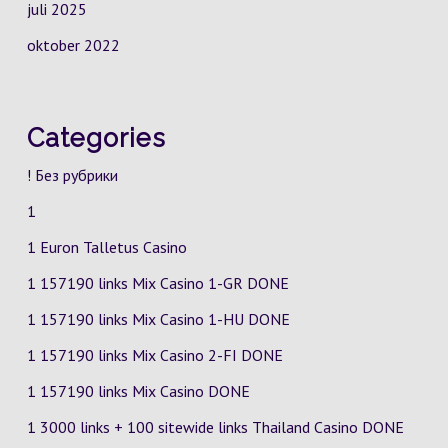
juli 2025
oktober 2022
Categories
! Без рубрики
1
1 Euron Talletus Casino
1 157190 links Mix Casino
1-GR
DONE
1 157190 links Mix Casino
1-HU
DONE
1 157190 links Mix Casino
2-FI
DONE
1 157190 links Mix Casino DONE
1 3000 links + 100 sitewide links Thailand Casino DONE