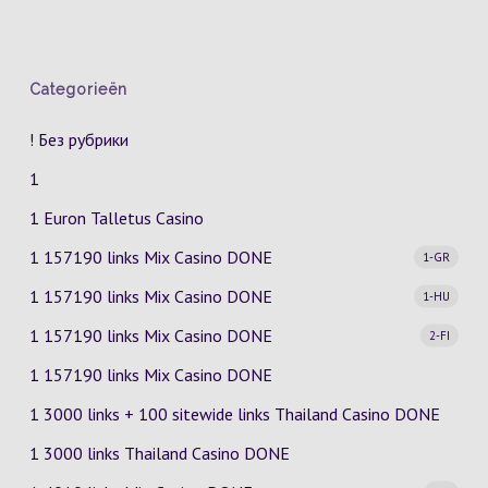
Categorieën
! Без рубрики
1
1 Euron Talletus Casino
1 157190 links Mix Casino
DONE
1-GR
1 157190 links Mix Casino
DONE
1-HU
1 157190 links Mix Casino
DONE
2-FI
1 157190 links Mix Casino DONE
1 3000 links + 100 sitewide links Thailand Casino DONE
1 3000 links Thailand Casino DONE