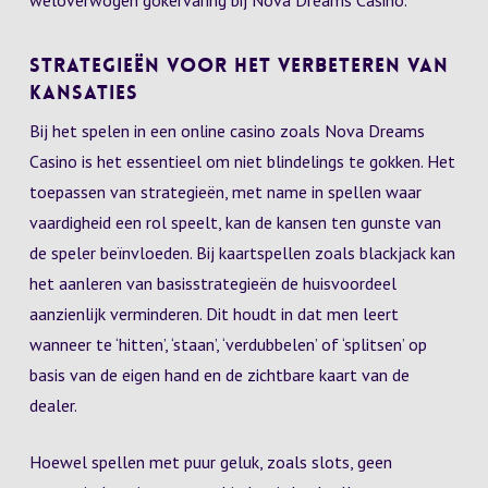
Strategieën voor het Verbeteren van
Kansaties
Bij het spelen in een online casino zoals Nova Dreams
Casino is het essentieel om niet blindelings te gokken. Het
toepassen van strategieën, met name in spellen waar
vaardigheid een rol speelt, kan de kansen ten gunste van
de speler beïnvloeden. Bij kaartspellen zoals blackjack kan
het aanleren van basisstrategieën de huisvoordeel
aanzienlijk verminderen. Dit houdt in dat men leert
wanneer te ‘hitten’, ‘staan’, ‘verdubbelen’ of ‘splitsen’ op
basis van de eigen hand en de zichtbare kaart van de
dealer.
Hoewel spellen met puur geluk, zoals slots, geen