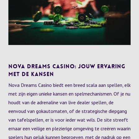
Nova Dreams Casino: Jouw Ervaring
met de Kansen
Nova Dreams Casino biedt een breed scala aan spellen, elk
met zijn eigen unieke kansen en spelmechanismen. Of je nu
houdt van de adrenaline van live dealer spellen, de
eenvoud van gokautomaten, of de strategische diepgang
van tafelspellen, er is voor ieder wat wils. De site streeft
ernaar een veilige en plezierige omgeving te creëren waarin
spelers hun geluk kunnen beproeven, met de nadruk op een