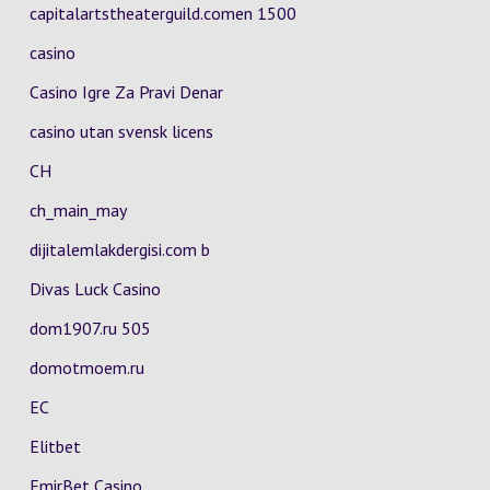
capitalartstheaterguild.comen 1500
casino
Casino Igre Za Pravi Denar
casino utan svensk licens
CH
ch_main_may
dijitalemlakdergisi.com b
Divas Luck Casino
dom1907.ru 505
domotmoem.ru
EC
Elitbet
EmirBet Casino