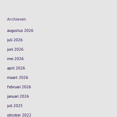
Archieven
augustus 2026
juli 2026
juni 2026
mei 2026
april 2026
maart 2026
februari 2026
januari 2026
juli 2025
oktober 2022