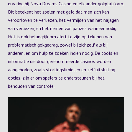
ervaring bij Nova Dreams Casino en elk ander gokplatform.
Dit betekent het spelen met geld dat men zich kan
veroorloven te verliezen, het vermijden van het najagen
van verliezen, en het nemen van pauzes wanneer nodig.
Het is ook belangrijk om alert te zijn op tekenen van
problematisch gokgedrag, zowel bij zichzelf als bij
anderen, en om hulp te zoeken indien nodig. De tools en
informatie die door gerenommeerde casino’s worden
aangeboden, zoals stortingslimieten en zelfuitsluiting
opties, zijn er om spelers te ondersteunen bij het
behouden van controle.