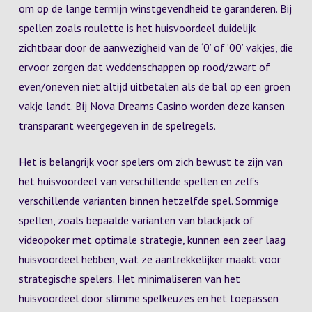
om op de lange termijn winstgevendheid te garanderen. Bij
spellen zoals roulette is het huisvoordeel duidelijk
zichtbaar door de aanwezigheid van de ‘0’ of ’00’ vakjes, die
ervoor zorgen dat weddenschappen op rood/zwart of
even/oneven niet altijd uitbetalen als de bal op een groen
vakje landt. Bij Nova Dreams Casino worden deze kansen
transparant weergegeven in de spelregels.
Het is belangrijk voor spelers om zich bewust te zijn van
het huisvoordeel van verschillende spellen en zelfs
verschillende varianten binnen hetzelfde spel. Sommige
spellen, zoals bepaalde varianten van blackjack of
videopoker met optimale strategie, kunnen een zeer laag
huisvoordeel hebben, wat ze aantrekkelijker maakt voor
strategische spelers. Het minimaliseren van het
huisvoordeel door slimme spelkeuzes en het toepassen