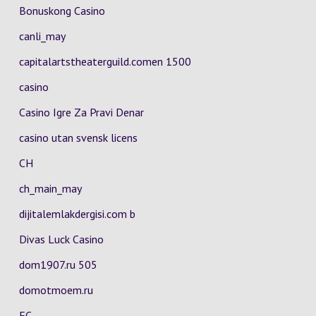
Bonuskong Casino
canli_may
capitalartstheaterguild.comen 1500
casino
Casino Igre Za Pravi Denar
casino utan svensk licens
CH
ch_main_may
dijitalemlakdergisi.com b
Divas Luck Casino
dom1907.ru 505
domotmoem.ru
EC