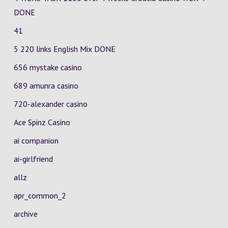
DONE
41
5 220 links English Mix DONE
656 mystake casino
689 amunra casino
720-alexander casino
Ace Spinz Casino
ai companion
ai-girlfriend
allz
apr_common_2
archive