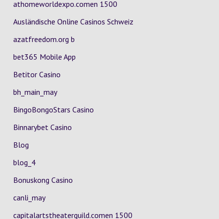
athomeworldexpo.comen 1500
Ausländische Online Casinos Schweiz
azatfreedom.org b
bet365 Mobile App
Betitor Casino
bh_main_may
BingoBongoStars Casino
Binnarybet Casino
Blog
blog_4
Bonuskong Casino
canli_may
capitalartstheaterguild.comen 1500