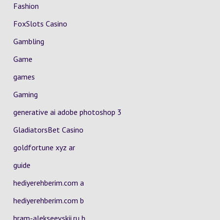
Fashion
FoxSlots Casino
Gambling
Game
games
Gaming
generative ai adobe photoshop 3
GladiatorsBet Casino
goldfortune xyz ar
guide
hediyerehberim.com a
hediyerehberim.com b
hram-alekseevskii.ru b