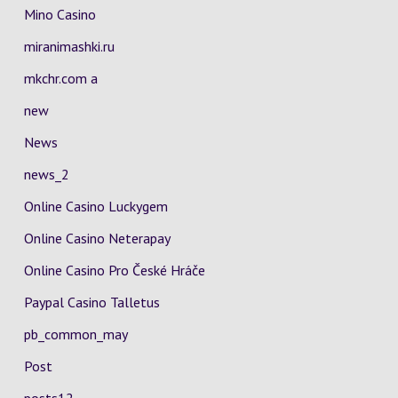
Mino Casino
miranimashki.ru
mkchr.com a
new
News
news_2
Online Casino Luckygem
Online Casino Neterapay
Online Casino Pro České Hráče
Paypal Casino Talletus
pb_common_may
Post
posts12