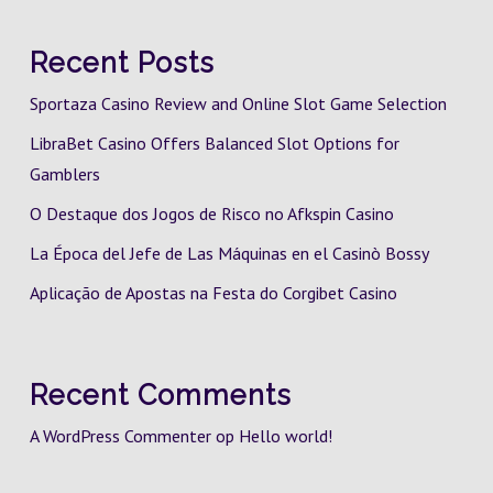
Recent Posts
Sportaza Casino Review and Online Slot Game Selection
LibraBet Casino Offers Balanced Slot Options for
Gamblers
O Destaque dos Jogos de Risco no Afkspin Casino
La Época del Jefe de Las Máquinas en el Casinò Bossy
Aplicação de Apostas na Festa do Corgibet Casino
Recent Comments
A WordPress Commenter
op
Hello world!