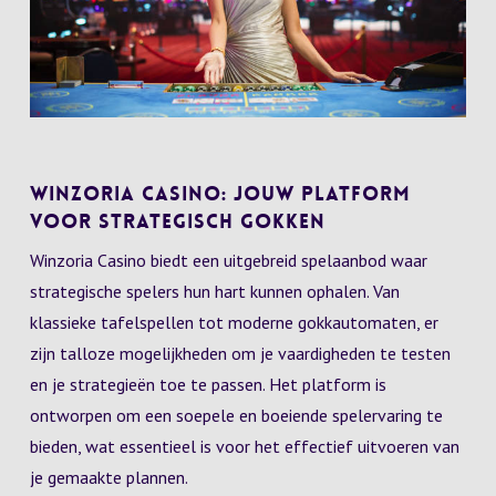
Winzoria Casino: Jouw Platform
voor Strategisch Gokken
Winzoria Casino biedt een uitgebreid spelaanbod waar
strategische spelers hun hart kunnen ophalen. Van
klassieke tafelspellen tot moderne gokkautomaten, er
zijn talloze mogelijkheden om je vaardigheden te testen
en je strategieën toe te passen. Het platform is
ontworpen om een soepele en boeiende spelervaring te
bieden, wat essentieel is voor het effectief uitvoeren van
je gemaakte plannen.