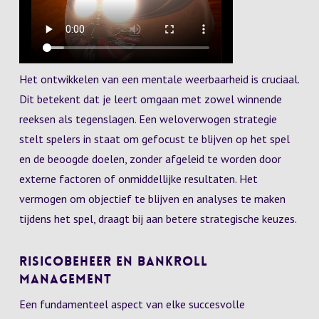
Het ontwikkelen van een mentale weerbaarheid is cruciaal.
Dit betekent dat je leert omgaan met zowel winnende
reeksen als tegenslagen. Een weloverwogen strategie
stelt spelers in staat om gefocust te blijven op het spel
en de beoogde doelen, zonder afgeleid te worden door
externe factoren of onmiddellijke resultaten. Het
vermogen om objectief te blijven en analyses te maken
tijdens het spel, draagt bij aan betere strategische keuzes.
Risicobeheer en Bankroll
Management
Een fundamenteel aspect van elke succesvolle