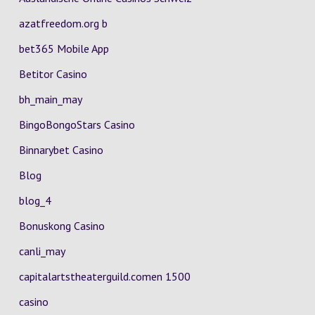
azatfreedom.org b
bet365 Mobile App
Betitor Casino
bh_main_may
BingoBongoStars Casino
Binnarybet Casino
Blog
blog_4
Bonuskong Casino
canli_may
capitalartstheaterguild.comen 1500
casino