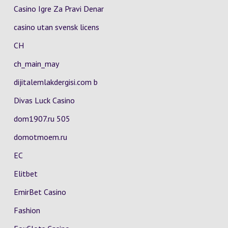
Casino Igre Za Pravi Denar
casino utan svensk licens
CH
ch_main_may
dijitalemlakdergisi.com b
Divas Luck Casino
dom1907.ru 505
domotmoem.ru
EC
Elitbet
EmirBet Casino
Fashion