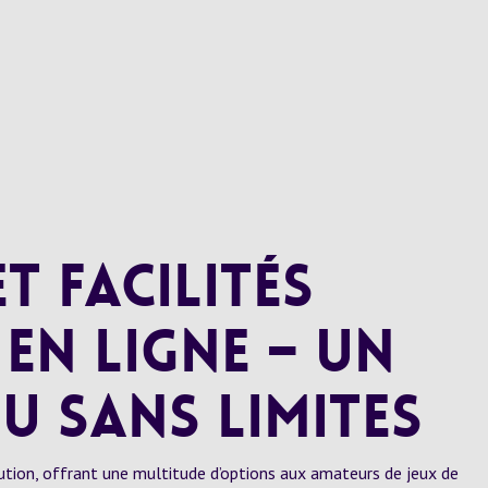
t facilités
en ligne – un
eu sans limites
ution, offrant une multitude d’options aux amateurs de jeux de