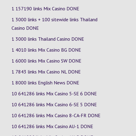
1 157190 links Mix Casino DONE
1 3000 links + 100 sitewide links Thailand
Casino DONE
1 3000 links Thailand Casino DONE
1 4010 links Mix Casino
BG
DONE
1 6000 links Mix Casino
SW
DONE
1 7843 links Mix Casino
NL
DONE
1 8000 links English News DONE
10 641286 links Mix Casino
5-SE
6
DONE
10 641286 links Mix Casino
6-SE
5
DONE
10 641286 links Mix Casino
8-CA-FR
DONE
10 641286 links Mix Casino
AU-1
DONE