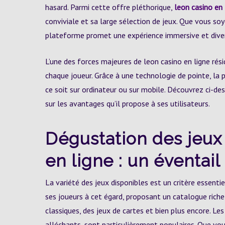
hasard. Parmi cette offre pléthorique,
leon casino en 
conviviale et sa large sélection de jeux. Que vous so
plateforme promet une expérience immersive et diver
L’une des forces majeures de leon casino en ligne rés
chaque joueur. Grâce à une technologie de pointe, la 
ce soit sur ordinateur ou sur mobile. Découvrez ci-de
sur les avantages qu’il propose à ses utilisateurs.
Dégustation des jeux
en ligne : un éventail
La variété des jeux disponibles est un critère essentie
ses joueurs à cet égard, proposant un catalogue riche
classiques, des jeux de cartes et bien plus encore. Le
alléchants, sont particulièrement populaires. Que vous p