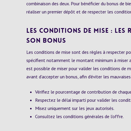
combinaison des deux. Pour bénéficier du bonus de bien
réaliser un premier dépôt et de respecter les conditio
Les conditions de mise : les
son bonus
Les conditions de mise sont des règles à respecter pou
spécifient notamment le montant minimum à miser avant
est possible de miser pour valider les conditions de m
avant d’accepter un bonus, afin d’éviter les mauvaises
Vérifiez le pourcentage de contribution de chaque
Respectez le délai imparti pour valider les condit
Misez uniquement sur les jeux autorisés.
Consultez les conditions générales de l’offre.