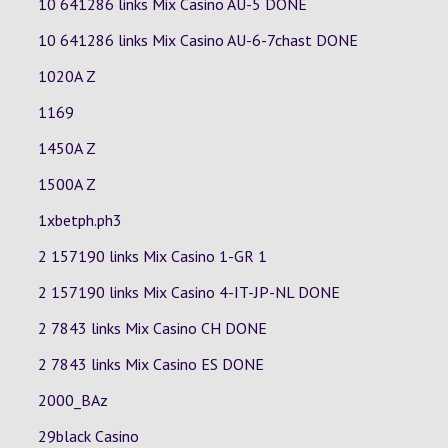
10 641286 links Mix Casino
AU-5
DONE
10 641286 links Mix Casino
AU-6-7chast
DONE
1020A Z
1169
1450A Z
1500A Z
1xbetph.ph3
2 157190 links Mix Casino
1-GR
1
2 157190 links Mix Casino
4-IT-JP-NL
DONE
2 7843 links Mix Casino
CH
DONE
2 7843 links Mix Casino
ES
DONE
2000_BAz
29black Casino