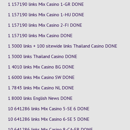
1 157190 links Mix Casino
1-GR
DONE
1 157190 links Mix Casino
1-HU
DONE
1 157190 links Mix Casino
2-FI
DONE
1 157190 links Mix Casino DONE
1 3000 links + 100 sitewide links Thailand Casino DONE
1 3000 links Thailand Casino DONE
1 4010 links Mix Casino
BG
DONE
1 6000 links Mix Casino
SW
DONE
1 7843 links Mix Casino
NL
DONE
1 8000 links English News DONE
10 641286 links Mix Casino
5-SE
6
DONE
10 641286 links Mix Casino
6-SE
5
DONE
10 641286 links Mix Casino
8-CA-FR
DONE