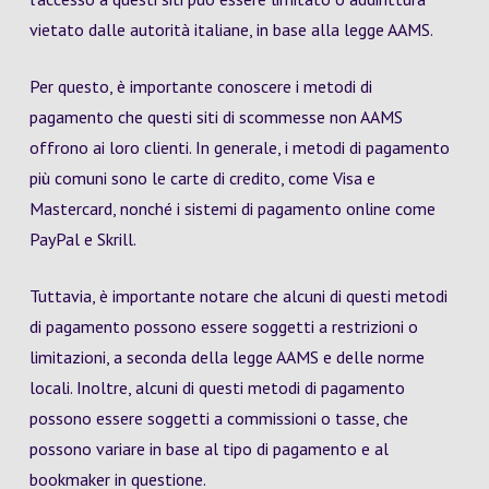
vietato dalle autorità italiane, in base alla legge AAMS.
Per questo, è importante conoscere i metodi di
pagamento che questi siti di scommesse non AAMS
offrono ai loro clienti. In generale, i metodi di pagamento
più comuni sono le carte di credito, come Visa e
Mastercard, nonché i sistemi di pagamento online come
PayPal e Skrill.
Tuttavia, è importante notare che alcuni di questi metodi
di pagamento possono essere soggetti a restrizioni o
limitazioni, a seconda della legge AAMS e delle norme
locali. Inoltre, alcuni di questi metodi di pagamento
possono essere soggetti a commissioni o tasse, che
possono variare in base al tipo di pagamento e al
bookmaker in questione.