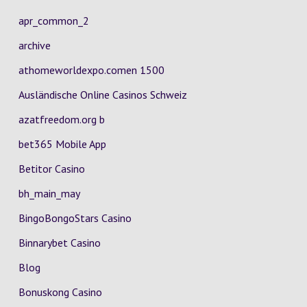
apr_common_2
archive
athomeworldexpo.comen 1500
Ausländische Online Casinos Schweiz
azatfreedom.org b
bet365 Mobile App
Betitor Casino
bh_main_may
BingoBongoStars Casino
Binnarybet Casino
Blog
Bonuskong Casino