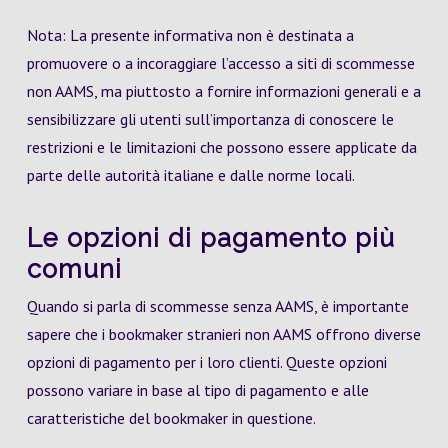
Nota: La presente informativa non è destinata a
promuovere o a incoraggiare l’accesso a siti di scommesse
non AAMS, ma piuttosto a fornire informazioni generali e a
sensibilizzare gli utenti sull’importanza di conoscere le
restrizioni e le limitazioni che possono essere applicate da
parte delle autorità italiane e dalle norme locali.
Le opzioni di pagamento più
comuni
Quando si parla di scommesse senza AAMS, è importante
sapere che i bookmaker stranieri non AAMS offrono diverse
opzioni di pagamento per i loro clienti. Queste opzioni
possono variare in base al tipo di pagamento e alle
caratteristiche del bookmaker in questione.