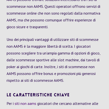
scommesse non AAMS. Questi operatori offrono servizi di
scommesse online che non sono regolati dalla normativa
AAMS, ma che possono comunque offrire esperienze di
gioco sicure e trasparenti.
Uno dei principali vantaggi di utilizzare siti di scommesse
non AAMS è la maggiore libertà di scelta. I giocatori
possono scegliere tra un’ampia gamma di opzioni di gioco,
dalle scommesse sportive alle slot machine, dai tavoli di
poker ai giochi di carte. Inoltre, i siti di scommesse non
AAMS possono offrire bonus e promozioni più generosi
rispetto ai siti di scommesse AAMS.
Le caratteristiche chiave
Per i
siti non aams
giocatori che cercano alternative alle