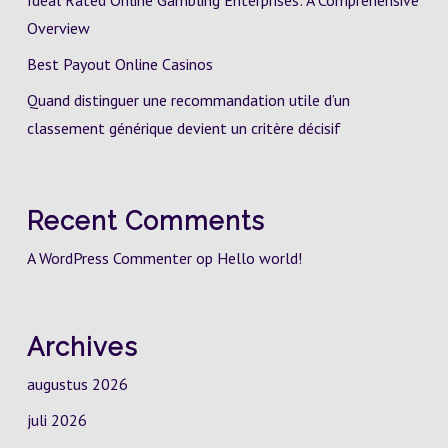
Ideal Rated Online Gambling Enterprises: A Comprehensive
Overview
Best Payout Online Casinos
Quand distinguer une recommandation utile d’un
classement générique devient un critère décisif
Recent Comments
A WordPress Commenter
op
Hello world!
Archives
augustus 2026
juli 2026