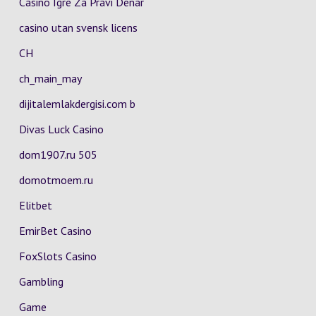
Casino Igre Za Pravi Denar
casino utan svensk licens
CH
ch_main_may
dijitalemlakdergisi.com b
Divas Luck Casino
dom1907.ru 505
domotmoem.ru
Elitbet
EmirBet Casino
FoxSlots Casino
Gambling
Game