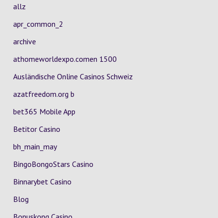
allz
apr_common_2
archive
athomeworldexpo.comen 1500
Ausländische Online Casinos Schweiz
azatfreedom.org b
bet365 Mobile App
Betitor Casino
bh_main_may
BingoBongoStars Casino
Binnarybet Casino
Blog
Bonuskong Casino