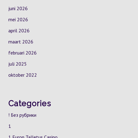
juni 2026
mei 2026
april 2026
maart 2026
februari 2026
juli 2025
oktober 2022
Categories
! Без рубрики
1
1 Euron Talletus Casino