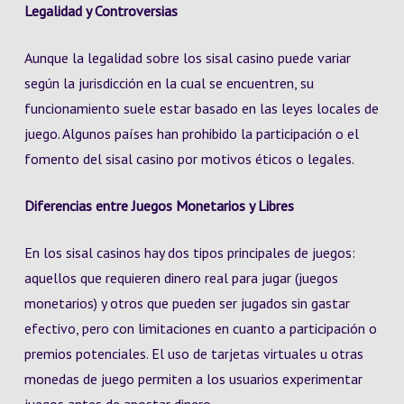
Legalidad y Controversias
Aunque la legalidad sobre los sisal casino puede variar
según la jurisdicción en la cual se encuentren, su
funcionamiento suele estar basado en las leyes locales de
juego. Algunos países han prohibido la participación o el
fomento del sisal casino por motivos éticos o legales.
Diferencias entre Juegos Monetarios y Libres
En los sisal casinos hay dos tipos principales de juegos:
aquellos que requieren dinero real para jugar (juegos
monetarios) y otros que pueden ser jugados sin gastar
efectivo, pero con limitaciones en cuanto a participación o
premios potenciales. El uso de tarjetas virtuales u otras
monedas de juego permiten a los usuarios experimentar