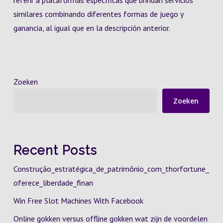
referir a plataformas específicas que brindan servicios
similares combinando diferentes formas de juego y
ganancia, al igual que en la descripción anterior.
Zoeken
Zoeken
Recent Posts
Construção_estratégica_de_patrimônio_com_thorfortune_
oferece_liberdade_finan
Win Free Slot Machines With Facebook
Online gokken versus offline gokken wat zijn de voordelen