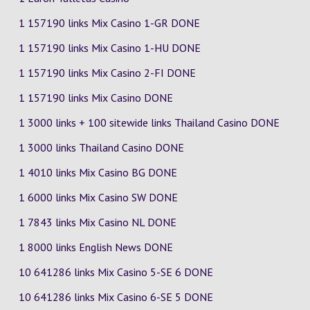
1 157190 links Mix Casino
1-GR
DONE
1 157190 links Mix Casino
1-HU
DONE
1 157190 links Mix Casino
2-FI
DONE
1 157190 links Mix Casino DONE
1 3000 links + 100 sitewide links Thailand Casino DONE
1 3000 links Thailand Casino DONE
1 4010 links Mix Casino
BG
DONE
1 6000 links Mix Casino
SW
DONE
1 7843 links Mix Casino
NL
DONE
1 8000 links English News DONE
10 641286 links Mix Casino
5-SE
6
DONE
10 641286 links Mix Casino
6-SE
5
DONE