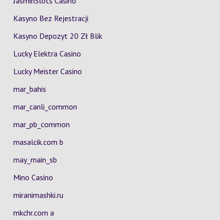
JasminSlots Casino
Kasyno Bez Rejestracji
Kasyno Depozyt 20 Zł Blik
Lucky Elektra Casino
Lucky Meister Casino
mar_bahis
mar_canli_common
mar_pb_common
masalcik.com b
may_main_sb
Mino Casino
miranimashki.ru
mkchr.com a