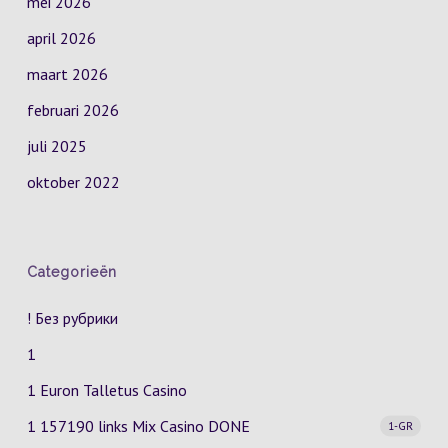
mei 2026
april 2026
maart 2026
februari 2026
juli 2025
oktober 2022
Categorieën
! Без рубрики
1
1 Euron Talletus Casino
1 157190 links Mix Casino
DONE
1-GR