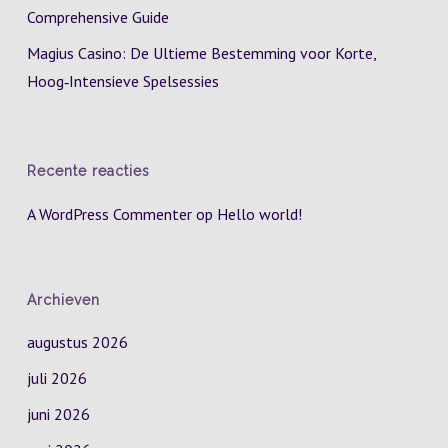
Comprehensive Guide
Magius Casino: De Ultieme Bestemming voor Korte,
Hoog‑Intensieve Spelsessies
Recente reacties
A WordPress Commenter
op
Hello world!
Archieven
augustus 2026
juli 2026
juni 2026