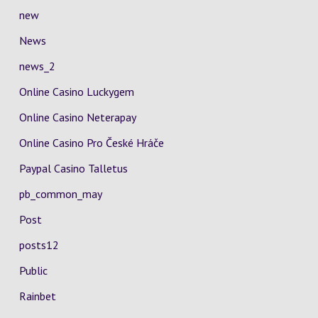
new
News
news_2
Online Casino Luckygem
Online Casino Neterapay
Online Casino Pro České Hráče
Paypal Casino Talletus
pb_common_may
Post
posts12
Public
Rainbet