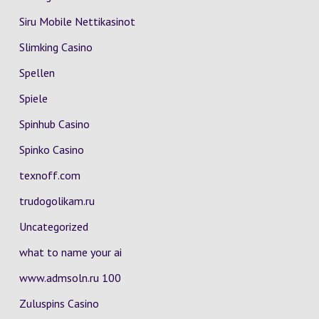
Siru Mobile Nettikasinot
Slimking Casino
Spellen
Spiele
Spinhub Casino
Spinko Casino
texnoff.com
trudogolikam.ru
Uncategorized
what to name your ai
www.admsoln.ru 100
Zuluspins Casino