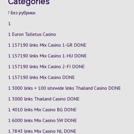
Categories
! Без рубрики
1
1 Euron Talletus Casino
1 157190 links Mix Casino
1-GR
DONE
1 157190 links Mix Casino
1-HU
DONE
1 157190 links Mix Casino
2-FI
DONE
1 157190 links Mix Casino DONE
1 3000 links + 100 sitewide links Thailand Casino DONE
1 3000 links Thailand Casino DONE
1 4010 links Mix Casino
BG
DONE
1 6000 links Mix Casino
SW
DONE
1 7843 links Mix Casino
NL
DONE