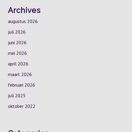
Archives
augustus 2026
juli 2026
juni 2026
mei 2026
april 2026
maart 2026
februari 2026
juli 2025
oktober 2022