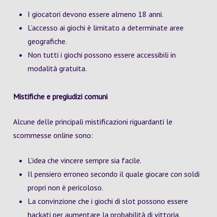
I giocatori devono essere almeno 18 anni.
L’accesso ai giochi è limitato a determinate aree
geografiche.
Non tutti i giochi possono essere accessibili in
modalità gratuita.
Mistifiche e pregiudizi comuni
Alcune delle principali mistificazioni riguardanti le
scommesse online sono:
L’idea che vincere sempre sia facile.
Il pensiero erroneo secondo il quale giocare con soldi
propri non è pericoloso.
La convinzione che i giochi di slot possono essere
hackati per aumentare la probabilità di vittoria.