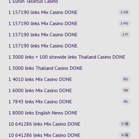
1 Euron Talletus Casino
1 157190 links Mix Casino
DONE
1-GR
1 157190 links Mix Casino
DONE
1-HU
1 157190 links Mix Casino
DONE
2-FI
1 157190 links Mix Casino DONE
1 3000 links + 100 sitewide links Thailand Casino DONE
1 3000 links Thailand Casino DONE
1 4010 links Mix Casino
DONE
BG
1 6000 links Mix Casino
DONE
SW
1 7843 links Mix Casino
DONE
NL
1 8000 links English News DONE
10 641286 links Mix Casino
DONE
5-SE
6
10 641286 links Mix Casino
DONE
6-SE
5