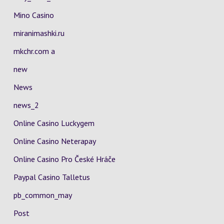
Mino Casino
miranimashki.ru
mkchr.com a
new
News
news_2
Online Casino Luckygem
Online Casino Neterapay
Online Casino Pro České Hráče
Paypal Casino Talletus
pb_common_may
Post