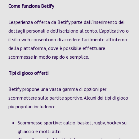
Come funziona Betify
L’esperienza offerta da Betify parte dall’inserimento dei
dettagli personali e dell’iscrizione al conto. L’applicativo o
il sito web consentono di accedere facilmente all’interno
della piattaforma, dove è possibile effettuare
scommesse in modo rapido e semplice.
Tipi di gioco offerti
Betify propone una vasta gamma di opzioni per
scommettere sulle partite sportive. Alcuni dei tipi di gioco
più popolari includono:
Scommesse sportive: calcio, basket, rugby, hockey su
ghiaccio e molti altri