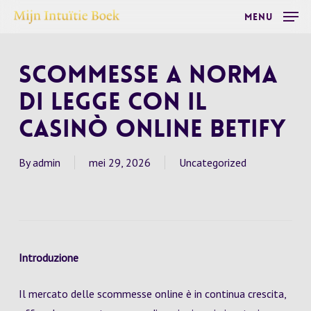
Skip
Menu
to
main
Scommesse a norma
content
di legge con il
casinò online Betify
By
admin
mei 29, 2026
Uncategorized
Introduzione
Il mercato delle scommesse online è in continua crescita,