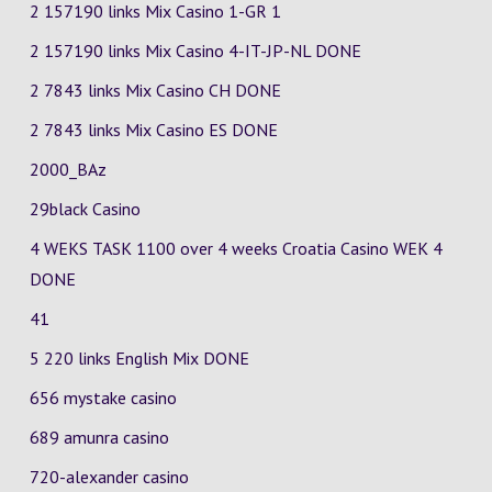
2 157190 links Mix Casino
1-GR
1
2 157190 links Mix Casino
4-IT-JP-NL
DONE
2 7843 links Mix Casino
CH
DONE
2 7843 links Mix Casino
ES
DONE
2000_BAz
29black Casino
4 WEKS TASK 1100 over 4 weeks Croatia Casino
WEK 4
DONE
41
5 220 links English Mix DONE
656 mystake casino
689 amunra casino
720-alexander casino