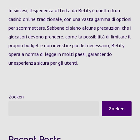
In sintesi, l’esperienza offerta da Betify è quella di un
casinò online tradizionale, con una vasta gamma di opzioni
per scommettere. Sebbene ci siano alcune precauzioni che i
giocatori devono prendere, come la possibilità di limitare il
proprio budget e non investire più del necessario, Betify
opera a norma di legge in molti paesi, garantendo
un’esperienza sicura per gli utenti.
Zoeken
Zoeken
Recent Posts