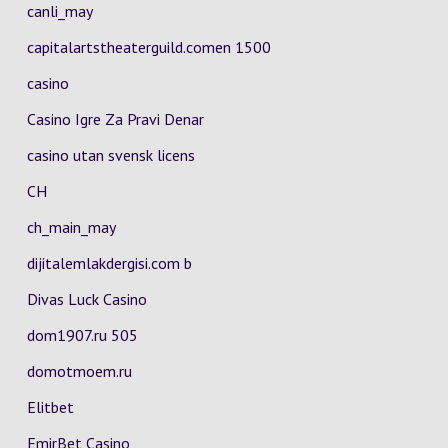
canli_may
capitalartstheaterguild.comen 1500
casino
Casino Igre Za Pravi Denar
casino utan svensk licens
CH
ch_main_may
dijitalemlakdergisi.com b
Divas Luck Casino
dom1907.ru 505
domotmoem.ru
Elitbet
EmirBet Casino