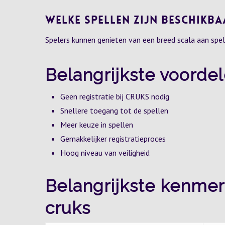
Welke spellen zijn beschikba
Spelers kunnen genieten van een breed scala aan spel
Belangrijkste voordel
Geen registratie bij CRUKS nodig
Snellere toegang tot de spellen
Meer keuze in spellen
Gemakkelijker registratieproces
Hoog niveau van veiligheid
Belangrijkste kenmer
cruks