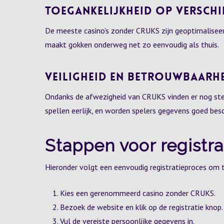
Toegankelijkheid op verschi
De meeste casino’s zonder CRUKS zijn geoptimaliseer
maakt gokken onderweg net zo eenvoudig als thuis.
Veiligheid en betrouwbaarh
Ondanks de afwezigheid van CRUKS vinden er nog stee
spellen eerlijk, en worden spelers gegevens goed bes
Stappen voor registra
Hieronder volgt een eenvoudig registratieproces om 
Kies een gerenommeerd casino zonder CRUKS.
Bezoek de website en klik op de registratie knop.
Vul de vereiste persoonlijke gegevens in.