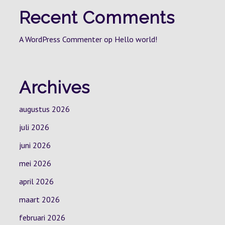
Recent Comments
A WordPress Commenter
op
Hello world!
Archives
augustus 2026
juli 2026
juni 2026
mei 2026
april 2026
maart 2026
februari 2026