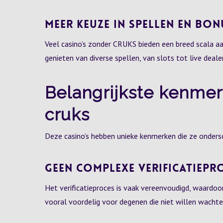
Meer keuze in spellen en bo
Veel casino’s zonder CRUKS bieden een breed scala aa
genieten van diverse spellen, van slots tot live deal
Belangrijkste kenmer
cruks
Deze casino’s hebben unieke kenmerken die ze ondersc
Geen complexe verificatiepr
Het verificatieproces is vaak vereenvoudigd, waardoor
vooral voordelig voor degenen die niet willen wachte