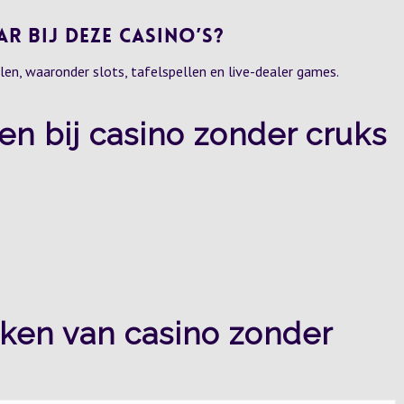
ar bij deze casino’s?
len, waaronder slots, tafelspellen en live-dealer games.
en bij casino zonder cruks
ken van casino zonder