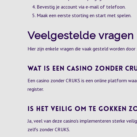
Bevestig je account via e-mail of telefoon.
Maak een eerste storting en start met spelen.
Veelgestelde vragen 
Hier zijn enkele vragen die vaak gesteld worden door 
Wat is een casino zonder CR
Een casino zonder CRUKS is een online platform waar
register.
Is het veilig om te gokken 
Ja, veel van deze casino’s implementeren sterke vei
zelfs zonder CRUKS.