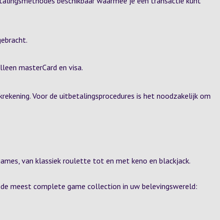
etalingsmethodes beschikbaar waarmee je een transactie kunt
ebracht.
alleen masterCard en visa.
rekening. Voor de uitbetalingsprocedures is het noodzakelijk om
ames, van klassiek roulette tot en met keno en blackjack.
r de meest complete game collection in uw belevingswereld: