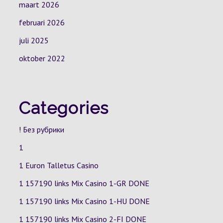
maart 2026
februari 2026
juli 2025
oktober 2022
Categories
! Без рубрики
1
1 Euron Talletus Casino
1 157190 links Mix Casino
1-GR
DONE
1 157190 links Mix Casino
1-HU
DONE
1 157190 links Mix Casino
2-FI
DONE