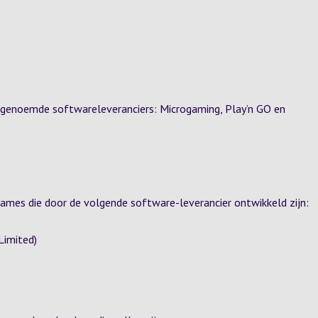
an genoemde softwareleveranciers: Microgaming, Play’n GO en
ames die door de volgende software-leverancier ontwikkeld zijn:
Limited)