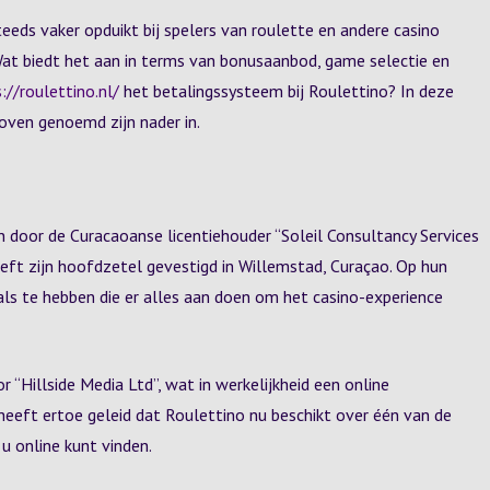
eeds vaker opduikt bij spelers van roulette en andere casino
Wat biedt het aan in terms van bonusaanbod, game selectie en
://roulettino.nl/
het betalingssysteem bij Roulettino? In deze
boven genoemd zijn nader in.
 door de Curacaoanse licentiehouder “Soleil Consultancy Services
heeft zijn hoofdzetel gevestigd in Willemstad, Curaçao. Op hun
ls te hebben die er alles aan doen om het casino-experience
“Hillside Media Ltd”, wat in werkelijkheid een online
eeft ertoe geleid dat Roulettino nu beschikt over één van de
u online kunt vinden.