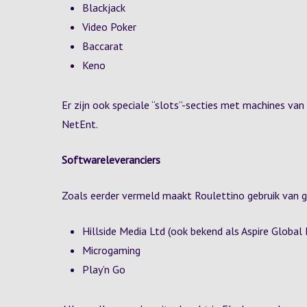
Blackjack
Video Poker
Baccarat
Keno
Er zijn ook speciale “slots”-secties met machines v
NetEnt.
Softwareleveranciers
Zoals eerder vermeld maakt Roulettino gebruik van g
Hillside Media Ltd (ook bekend als Aspire Global 
Microgaming
Play’n Go