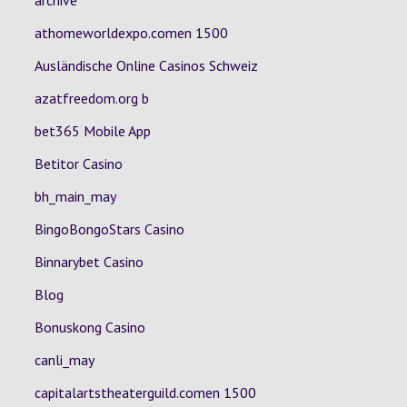
archive
athomeworldexpo.comen 1500
Ausländische Online Casinos Schweiz
azatfreedom.org b
bet365 Mobile App
Betitor Casino
bh_main_may
BingoBongoStars Casino
Binnarybet Casino
Blog
Bonuskong Casino
canli_may
capitalartstheaterguild.comen 1500