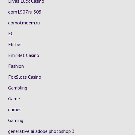
Divas Luck Casino
dom1907.ru 505
domotmoem.ru
EC
Elitbet
EmirBet Casino
Fashion
FoxSlots Casino
Gambling
Game
games
Gaming
generative ai adobe photoshop 3