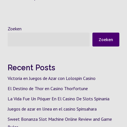
Zoeken
Zoeken
Recent Posts
Victoria en Juegos de Azar con Lolospin Casino
El Destino de Thor en Casino Thorfortune
La Vida Fue Un Póquer En El Casino De Slots Spinania
Juegos de azar en línea en el casino Spinsahara
Sweet Bonanza Slot Machine Online Review and Game
Rules