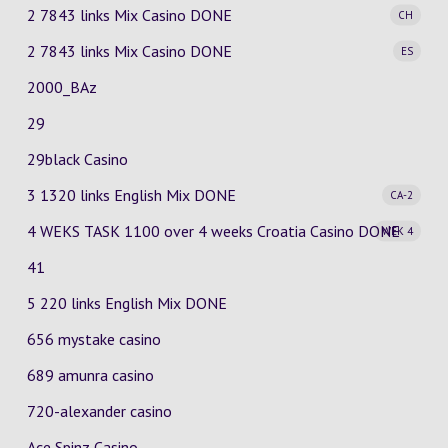
2 7843 links Mix Casino
DONE
CH
2 7843 links Mix Casino
DONE
ES
2000_BAz
29
29black Casino
3 1320 links English Mix
DONE
CA-2
4 WEKS TASK 1100 over 4 weeks Croatia Casino
DONE
WEK 4
41
5 220 links English Mix DONE
656 mystake casino
689 amunra casino
720-alexander casino
Ace Spinz Casino