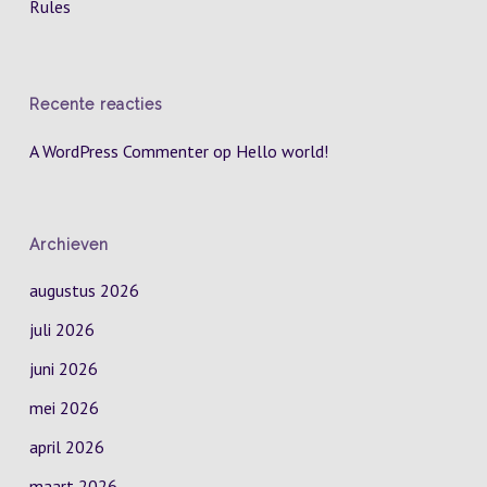
Rules
Recente reacties
A WordPress Commenter
op
Hello world!
Archieven
augustus 2026
juli 2026
juni 2026
mei 2026
april 2026
maart 2026