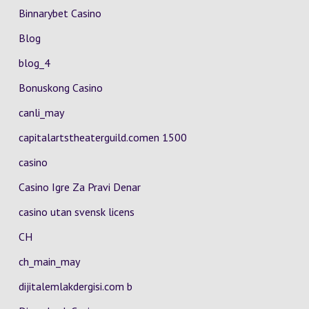
Binnarybet Casino
Blog
blog_4
Bonuskong Casino
canli_may
capitalartstheaterguild.comen 1500
casino
Casino Igre Za Pravi Denar
casino utan svensk licens
CH
ch_main_may
dijitalemlakdergisi.com b