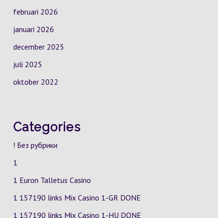
februari 2026
januari 2026
december 2025
juli 2025
oktober 2022
Categories
! Без рубрики
1
1 Euron Talletus Casino
1 157190 links Mix Casino
1-GR
DONE
1 157190 links Mix Casino
1-HU
DONE