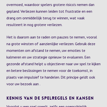
overmoed, waardoor spelers grotere risico’s nemen dan
gepland. Verliezen kunnen leiden tot frustratie en een
drang om onmiddellijk terug te winnen, wat vaak
resulteert in nog grotere verliezen.
Het is daarom aan te raden om pauzes te nemen, vooral
na grote winsten of aanzienlijke verliezen. Gebruik deze
momenten om afstand te nemen, uw emoties te
kalmeren en uw strategie opnieuw te evalueren. Een
gezonde afstand helpt u objectiever naar uw spel te kijken
en betere beslissingen te nemen voor de toekomst, in
plaats van impulsief te handelen. Dit principe geldt ook
voor uw bezoek aan .
Kennis van de Spelregels en Kansen
Voordat u een spel speelt, zelfs een ogenschijnlijk