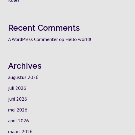
Recent Comments
A WordPress Commenter
op
Hello world!
Archives
augustus 2026
juli 2026
juni 2026
mei 2026
april 2026
maart 2026