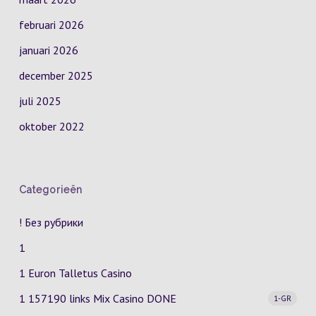
februari 2026
januari 2026
december 2025
juli 2025
oktober 2022
Categorieën
! Без рубрики
1
1 Euron Talletus Casino
1 157190 links Mix Casino
DONE
1-GR