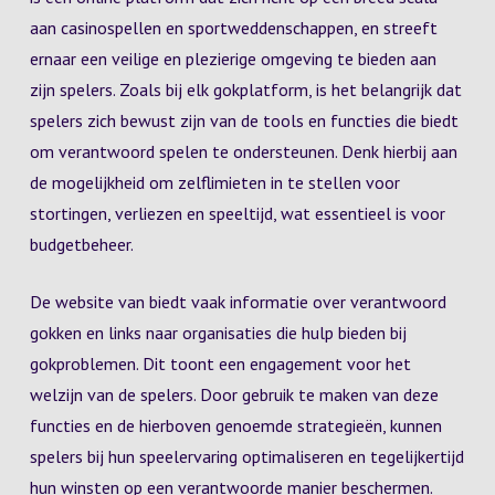
aan casinospellen en sportweddenschappen, en streeft
ernaar een veilige en plezierige omgeving te bieden aan
zijn spelers. Zoals bij elk gokplatform, is het belangrijk dat
spelers zich bewust zijn van de tools en functies die biedt
om verantwoord spelen te ondersteunen. Denk hierbij aan
de mogelijkheid om zelflimieten in te stellen voor
stortingen, verliezen en speeltijd, wat essentieel is voor
budgetbeheer.
De website van biedt vaak informatie over verantwoord
gokken en links naar organisaties die hulp bieden bij
gokproblemen. Dit toont een engagement voor het
welzijn van de spelers. Door gebruik te maken van deze
functies en de hierboven genoemde strategieën, kunnen
spelers bij hun speelervaring optimaliseren en tegelijkertijd
hun winsten op een verantwoorde manier beschermen.