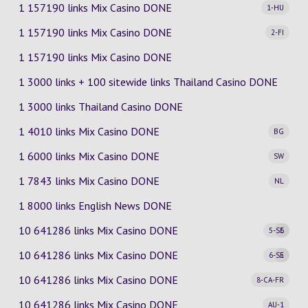
1 157190 links Mix Casino
DONE
1-HU
1 157190 links Mix Casino
DONE
2-FI
1 157190 links Mix Casino DONE
1 3000 links + 100 sitewide links Thailand Casino DONE
1 3000 links Thailand Casino DONE
1 4010 links Mix Casino
DONE
BG
1 6000 links Mix Casino
DONE
SW
1 7843 links Mix Casino
DONE
NL
1 8000 links English News DONE
10 641286 links Mix Casino
DONE
5-SE
6
10 641286 links Mix Casino
DONE
6-SE
5
10 641286 links Mix Casino
DONE
8-CA-FR
10 641286 links Mix Casino
DONE
AU-1