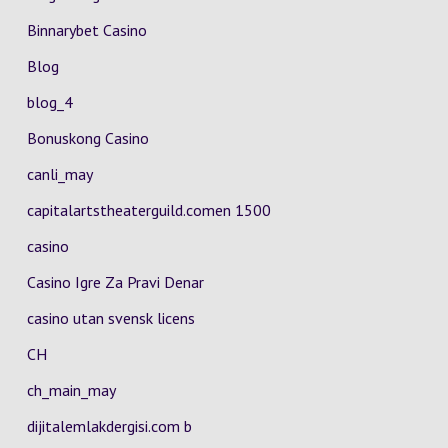
Binnarybet Casino
Blog
blog_4
Bonuskong Casino
canli_may
capitalartstheaterguild.comen 1500
casino
Casino Igre Za Pravi Denar
casino utan svensk licens
CH
ch_main_may
dijitalemlakdergisi.com b