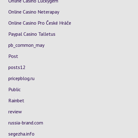
Online Casino Luckygem
Online Casino Neterapay
Online Casino Pro České Hráče
Paypal Casino Talletus
pb_common_may
Post
posts12
pricepblog.ru
Public
Rainbet
review
russia-brand.com
segezha.info