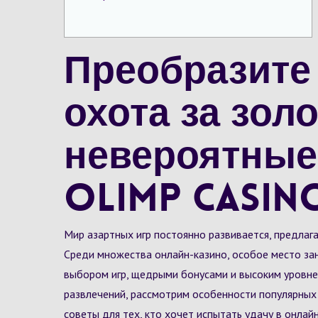
Преобразите 
охота за зол
невероятные
olimp casino
Мир азартных игр постоянно развивается, предлаг
Среди множества онлайн-казино, особое место з
выбором игр, щедрыми бонусами и высоким уровнем
развлечений, рассмотрим особенности популярных 
советы для тех, кто хочет испытать удачу в онлай