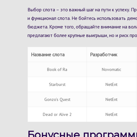
Выбор слота – это важный шаг на пути к успеху. П
и функционал слота. Не бойтесь использовать демо
бюджета. Кроме того, обращайте внимание на вол
предлагают более крупные выигрыши, но и риск про
Название слота
Разработчик
Book of Ra
Novomatic
Starburst
NetEnt
Gonzo’s Quest
NetEnt
Dead or Alive 2
NetEnt
Бонусные программы