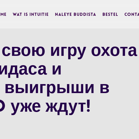
me
Wat is Intuitie
Naleye Buddista
BESTEL
Cont
свою игру охота
идаса и
 выигрыши в
 уже ждут!