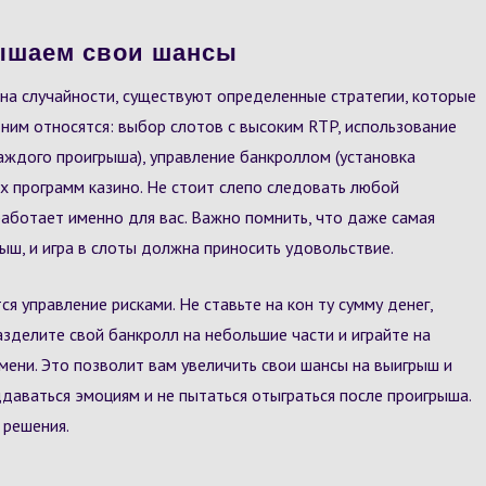
вышаем свои шансы
 на случайности, существуют определенные стратегии, которые
 ним относятся: выбор слотов с высоким RTP, использование
каждого проигрыша), управление банкроллом (установка
ых программ казино. Не стоит слепо следовать любой
работает именно для вас. Важно помнить, что даже самая
ыш, и игра в слоты должна приносить удовольствие.
я управление рисками. Не ставьте на кон ту сумму денег,
азделите свой банкролл на небольшие части и играйте на
мени. Это позволит вам увеличить свои шансы на выигрыш и
даваться эмоциям и не пытаться отыграться после проигрыша.
 решения.