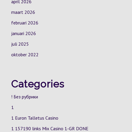
april 2026
maart 2026
februari 2026
januari 2026
juli 2025
oktober 2022
Categories
! Без рубрики
1
1 Euron Talletus Casino
1 157190 links Mix Casino
1-GR
DONE