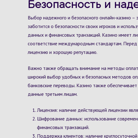
Безопасность и над
Выбор надежного и безопасного онлайн-казино – э
заботится о безопасности своих игроков и испол
данных и финансовых транзакций. Казино имеет ли
соответствие международным стандартам. Перед р
лицензию и хорошую репутацию.
Важно также обращать внимание на методы оплаты,
широкий выбор удобных и безопасных методов опл
банковские переводы. Казино также обеспечивает 
данные третьим лицам.
Лицензия: наличие действующей лицензии явля
Шифрование данных: использование современ
финансовых транзакций.
Поддержка клиентов: наличие круглосуточной