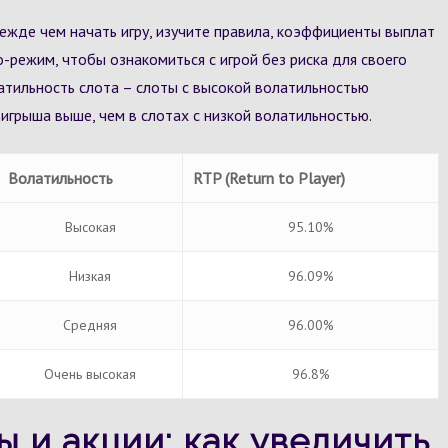
режде чем начать игру, изучите правила, коэффициенты выплат
-режим, чтобы ознакомиться с игрой без риска для своего
атильность слота – слоты с высокой волатильностью
игрыша выше, чем в слотах с низкой волатильностью.
Волатильность
RTP (Return to Player)
Высокая
95.10%
Низкая
96.09%
Средняя
96.00%
Очень высокая
96.8%
 и акции: как увеличить