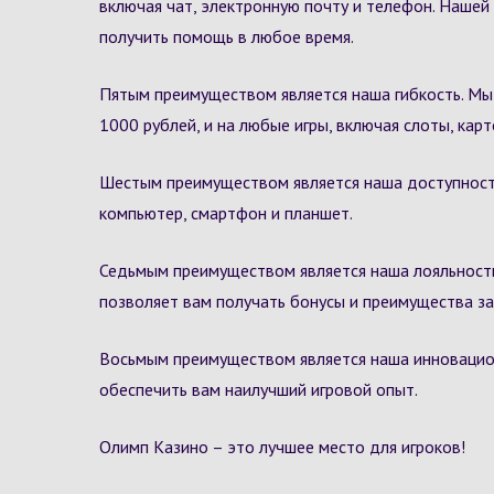
включая чат, электронную почту и телефон. Наше
получить помощь в любое время.
Пятым преимуществом является наша гибкость. Мы 
1000 рублей, и на любые игры, включая слоты, карт
Шестым преимуществом является наша доступность
компьютер, смартфон и планшет.
Седьмым преимуществом является наша лояльность
позволяет вам получать бонусы и преимущества за 
Восьмым преимуществом является наша инновацион
обеспечить вам наилучший игровой опыт.
Олимп Казино – это лучшее место для игроков!