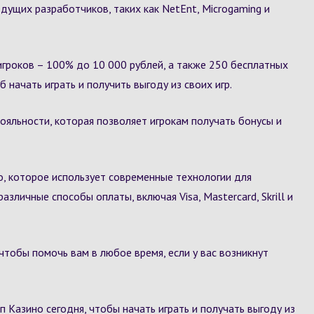
едущих разработчиков, таких как NetEnt, Microgaming и
гроков – 100% до 10 000 рублей, а также 250 бесплатных
 начать играть и получить выгоду из своих игр.
ояльности, которая позволяет игрокам получать бонусы и
о, которое использует современные технологии для
зличные способы оплаты, включая Visa, Mastercard, Skrill и
чтобы помочь вам в любое время, если у вас возникнут
п Казино сегодня, чтобы начать играть и получать выгоду из