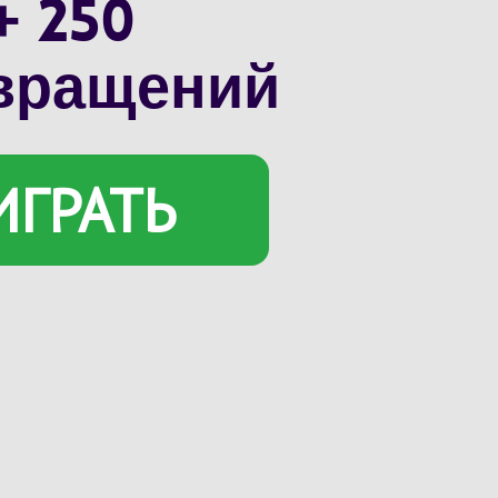
+ 250
вращений
 ИГРАТЬ