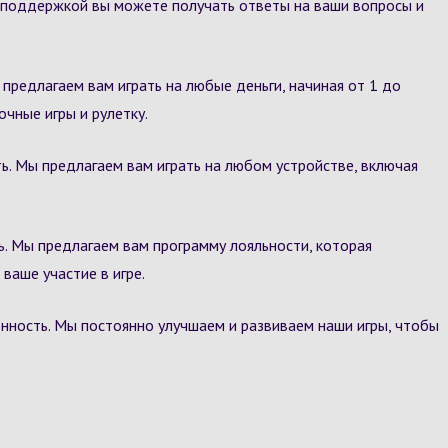
й поддержкой вы можете получать ответы на ваши вопросы и
предлагаем вам играть на любые деньги, начиная от 1 до
очные игры и рулетку.
. Мы предлагаем вам играть на любом устройстве, включая
. Мы предлагаем вам программу лояльности, которая
ваше участие в игре.
ность. Мы постоянно улучшаем и развиваем наши игры, чтобы