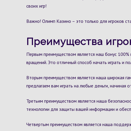
своих игр!
Важно! Олимп Казино – это только для игроков ст
Преимущества игро
Первым преимуществом является наш бонус 100% 
вращений. Это отличный способ начать играть и п
Вторым преимуществом является наша широкая гамм
предлагаем вам играть на любые деньги, начиная о
Третьим преимуществом является наша безопаснос
технологии для защиты вашей информации и обесп
Четвертым преимуществом является наша поддержк