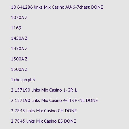
10 641286 links Mix Casino
AU-6-7chast
DONE
1020A Z
1169
1450A Z
1450A Z
1500A Z
1500A Z
1xbetph.ph3
2 157190 links Mix Casino
1-GR
1
2 157190 links Mix Casino
4-IT-JP-NL
DONE
2 7843 links Mix Casino
CH
DONE
2 7843 links Mix Casino
ES
DONE