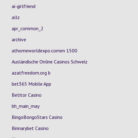
ai-girlfriend
allz
apr_common_2
archive
athomeworldexpo.comen 1500
Ausländische Online Casinos Schweiz
azatfreedom.org b
bet365 Mobile App
Betitor Casino
bh_main_may
BingoBongoStars Casino
Binnarybet Casino