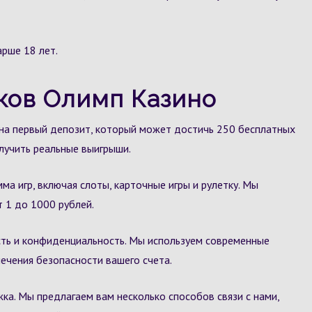
арше 18 лет.
ков Олимп Казино
на первый депозит, который может достичь 250 бесплатных
олучить реальные выигрыши.
а игр, включая слоты, карточные игры и рулетку. Мы
т 1 до 1000 рублей.
ть и конфиденциальность. Мы используем современные
ечения безопасности вашего счета.
а. Мы предлагаем вам несколько способов связи с нами,