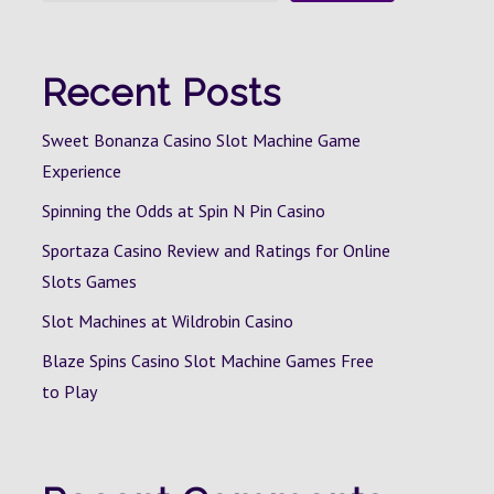
Recent Posts
Sweet Bonanza Casino Slot Machine Game
Experience
Spinning the Odds at Spin N Pin Casino
Sportaza Casino Review and Ratings for Online
Slots Games
Slot Machines at Wildrobin Casino
Blaze Spins Casino Slot Machine Games Free
to Play