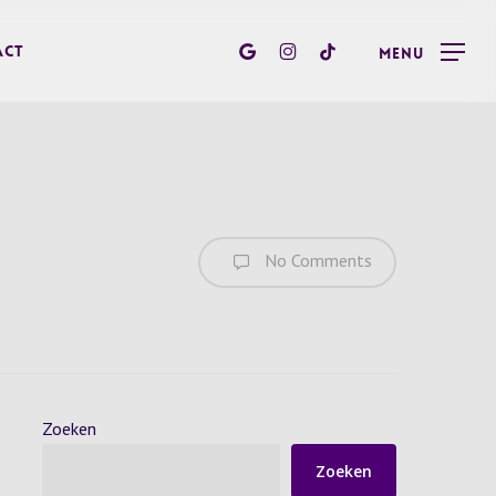
google-
instagram
tiktok
act
Menu
plus
No Comments
Zoeken
Zoeken