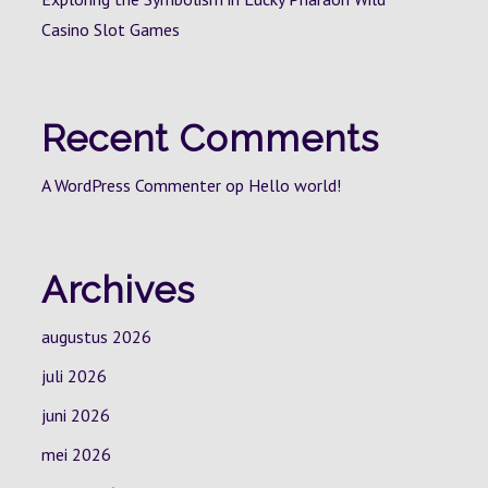
Casino Slot Games
Recent Comments
A WordPress Commenter
op
Hello world!
Archives
augustus 2026
juli 2026
juni 2026
mei 2026