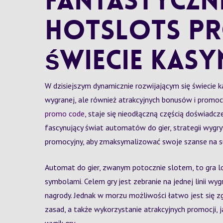
fantastyczn
hotslots p
świecie kasy
W dzisiejszym dynamicznie rozwijającym się świecie ka
wygranej, ale również atrakcyjnych bonusów i promocji
promo code
, staje się nieodłączną częścią doświadc
fascynujący świat automatów do gier, strategii wygry
promocyjny, aby zmaksymalizować swoje szanse na s
Automat do gier, zwanym potocznie slotem, to gra l
symbolami. Celem gry jest zebranie na jednej linii wy
nagrody. Jednak w morzu możliwości łatwo jest się z
zasad, a także wykorzystanie atrakcyjnych promocji,