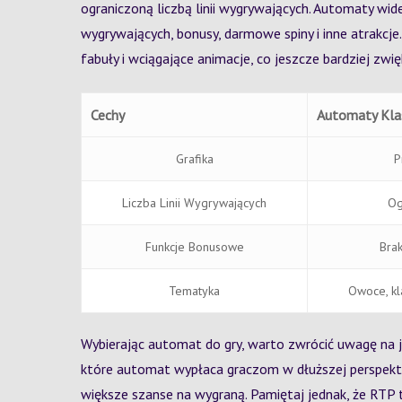
ograniczoną liczbą linii wygrywających. Automaty wide
wygrywających, bonusy, darmowe spiny i inne atrakc
fabuły i wciągające animacje, co jeszcze bardziej zwi
Cechy
Automaty Kla
Grafika
P
Liczba Linii Wygrywających
Og
Funkcje Bonusowe
Brak
Tematyka
Owoce, k
Wybierając automat do gry, warto zwrócić uwagę na j
które automat wypłaca graczom w dłuższej perspekt
większe szanse na wygraną. Pamiętaj jednak, że RTP t