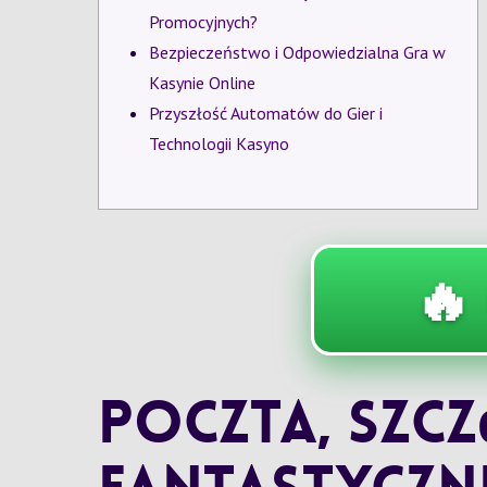
Promocyjnych?
Bezpieczeństwo i Odpowiedzialna Gra w
Kasynie Online
Przyszłość Automatów do Gier i
Technologii Kasyno
🔥 
Poczta, szczę