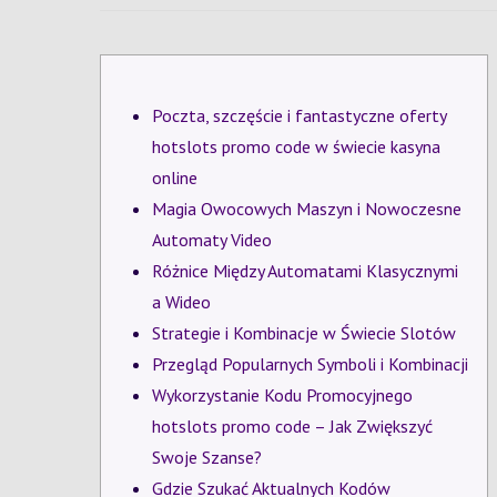
Poczta, szczęście i fantastyczne oferty
hotslots promo code w świecie kasyna
online
Magia Owocowych Maszyn i Nowoczesne
Automaty Video
Różnice Między Automatami Klasycznymi
a Wideo
Strategie i Kombinacje w Świecie Slotów
Przegląd Popularnych Symboli i Kombinacji
Wykorzystanie Kodu Promocyjnego
hotslots promo code – Jak Zwiększyć
Swoje Szanse?
Gdzie Szukać Aktualnych Kodów