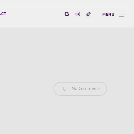
google-
instagram
tiktok
act
Menu
plus
No Comments