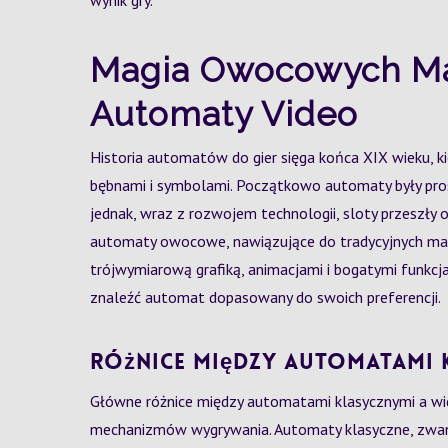
wynik gry.
Magia Owocowych Ma
Automaty Video
Historia automatów do gier sięga końca XIX wieku, k
bębnami i symbolami. Początkowo automaty były pros
jednak, wraz z rozwojem technologii, sloty przeszł
automaty owocowe, nawiązujące do tradycyjnych ma
trójwymiarową grafiką, animacjami i bogatymi funkc
znaleźć automat dopasowany do swoich preferencji.
Różnice Między Automatami 
Główne różnice między automatami klasycznymi a wide
mechanizmów wygrywania. Automaty klasyczne, zwane 