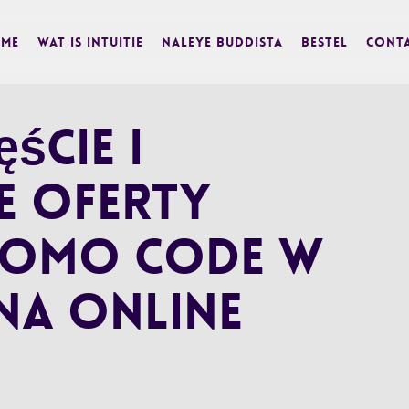
me
Wat is Intuitie
Naleye Buddista
BESTEL
Cont
ście i
e oferty
romo code w
na online