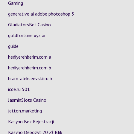
Gaming
generative ai adobe photoshop 3
GladiatorsBet Casino
goldfortune xyz ar
guide
hediyerehberim.com a
hediyerehberim.com b
hram-alekseevskii.ru b
icde.ru 501
JasminSlots Casino
jetton.marketing
Kasyno Bez Rejestracji
Kasyno Depozyt 20 Zł Blik