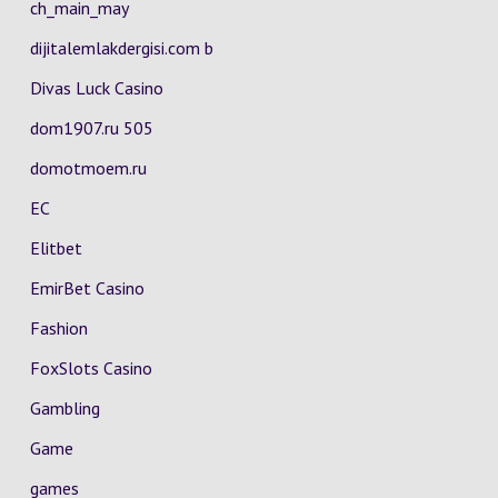
ch_main_may
dijitalemlakdergisi.com b
Divas Luck Casino
dom1907.ru 505
domotmoem.ru
EC
Elitbet
EmirBet Casino
Fashion
FoxSlots Casino
Gambling
Game
games