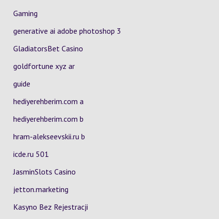
Gaming
generative ai adobe photoshop 3
GladiatorsBet Casino
goldfortune xyz ar
guide
hediyerehberim.com a
hediyerehberim.com b
hram-alekseevskii.ru b
icde.ru 501
JasminSlots Casino
jetton.marketing
Kasyno Bez Rejestracji