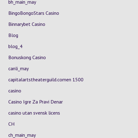
bh_main_may
BingoBongoStars Casino
Binnarybet Casino
Blog
blog_4
Bonuskong Casino
canli_may
capitalartstheaterguild.comen 1500
casino
Casino Igre Za Pravi Denar
casino utan svensk licens
CH
ch_main_may