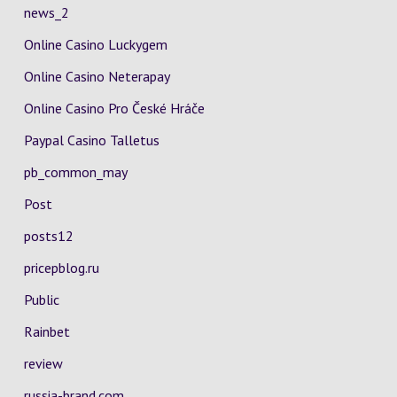
news_2
Online Casino Luckygem
Online Casino Neterapay
Online Casino Pro České Hráče
Paypal Casino Talletus
pb_common_may
Post
posts12
pricepblog.ru
Public
Rainbet
review
russia-brand.com