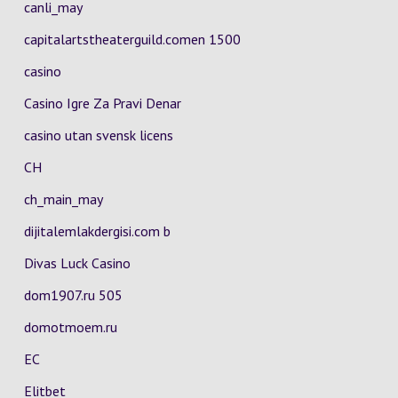
canli_may
capitalartstheaterguild.comen 1500
casino
Casino Igre Za Pravi Denar
casino utan svensk licens
CH
ch_main_may
dijitalemlakdergisi.com b
Divas Luck Casino
dom1907.ru 505
domotmoem.ru
EC
Elitbet