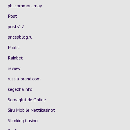
pb_common_may
Post
posts12
pricepblog.ru
Public
Rainbet
review
russia-brand.com
segezha.info
Semaglutide Online
Siru Mobile Nettikasinot
Slimking Casino