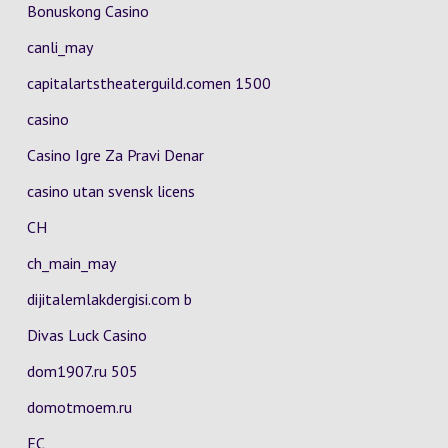
Bonuskong Casino
canli_may
capitalartstheaterguild.comen 1500
casino
Casino Igre Za Pravi Denar
casino utan svensk licens
CH
ch_main_may
dijitalemlakdergisi.com b
Divas Luck Casino
dom1907.ru 505
domotmoem.ru
EC