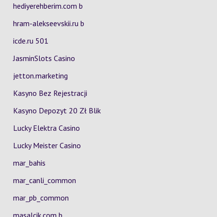
hediyerehberim.com b
hram-alekseevskii.ru b
icde.ru 501
JasminSlots Casino
jetton.marketing
Kasyno Bez Rejestracji
Kasyno Depozyt 20 Zł Blik
Lucky Elektra Casino
Lucky Meister Casino
mar_bahis
mar_canli_common
mar_pb_common
masalcik.com b