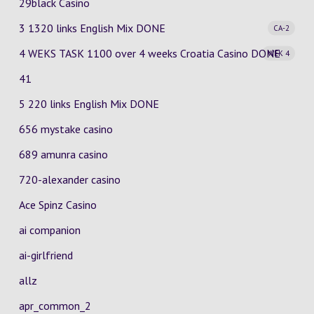
29black Casino
3 1320 links English Mix
DONE
CA-2
4 WEKS TASK 1100 over 4 weeks Croatia Casino
DONE
WEK 4
41
5 220 links English Mix DONE
656 mystake casino
689 amunra casino
720-alexander casino
Ace Spinz Casino
ai companion
ai-girlfriend
allz
apr_common_2