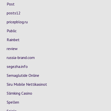
Post
posts12
pricepblog.ru
Public
Rainbet
review
russia-brand.com
segezha.info
Semaglutide Online
Siru Mobile Nettikasinot
Slimking Casino
Spellen