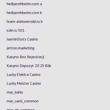
hediyerehberim.com a
hediyerehberim.com b
hram-alekseevskii.ru b
icde.ru 501
JasminSlots Casino
jetton.marketing
Kasyno Bez Rejestracji
Kasyno Depozyt 20 Zł Blik
Lucky Elektra Casino
Lucky Meister Casino
mar_bahis
mar_canli_common
mar_pb_common