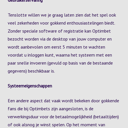
Gebruikerservaring
Tenslotte willen we je graag laten zien dat het spel ook
veel zekerheden voor gokkend enthousiastelingen biedt.
Zonder speciale software of registratie kan Optimbet
bezocht worden via de desktop van jouw computer en
wordt aanbevolen om eerst 5 minuten te wachten
voordat u inloggen kunt, waarna het systeem met een
paar snelle invoeren (gevuld op basis van de bestaande
gegevens) beschikbaar is.
Systeemeigenschappen
Een andere aspect dat vaak wordt bekeken door gokkende
fans die bij Optimbets zijn aangesloten, is de
verwerkingsduur voor de betaalmogelijkheid (betaaltijden)
of ook alsnog je winst spelen. Op het moment van