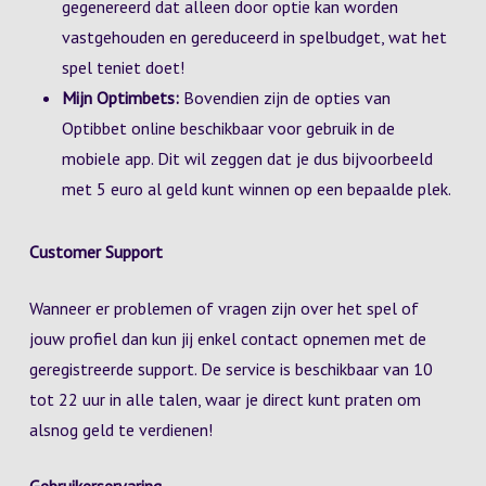
gegenereerd dat alleen door optie kan worden
vastgehouden en gereduceerd in spelbudget, wat het
spel teniet doet!
Mijn Optimbets:
Bovendien zijn de opties van
Optibbet online beschikbaar voor gebruik in de
mobiele app. Dit wil zeggen dat je dus bijvoorbeeld
met 5 euro al geld kunt winnen op een bepaalde plek.
Customer Support
Wanneer er problemen of vragen zijn over het spel of
jouw profiel dan kun jij enkel contact opnemen met de
geregistreerde support. De service is beschikbaar van 10
tot 22 uur in alle talen, waar je direct kunt praten om
alsnog geld te verdienen!