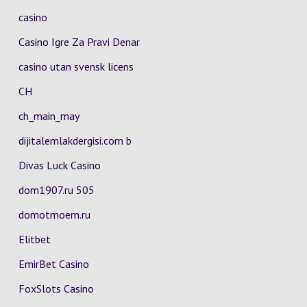
casino
Casino Igre Za Pravi Denar
casino utan svensk licens
CH
ch_main_may
dijitalemlakdergisi.com b
Divas Luck Casino
dom1907.ru 505
domotmoem.ru
Elitbet
EmirBet Casino
FoxSlots Casino