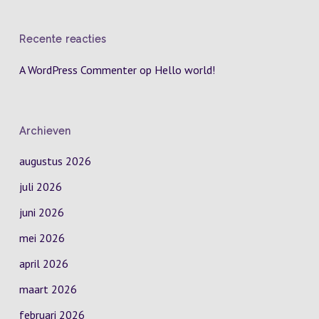
Recente reacties
A WordPress Commenter
op
Hello world!
Archieven
augustus 2026
juli 2026
juni 2026
mei 2026
april 2026
maart 2026
februari 2026