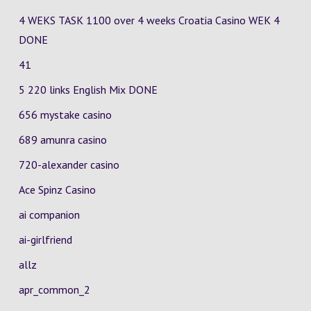
4 WEKS TASK 1100 over 4 weeks Croatia Casino
WEK 4
DONE
41
5 220 links English Mix DONE
656 mystake casino
689 amunra casino
720-alexander casino
Ace Spinz Casino
ai companion
ai-girlfriend
allz
apr_common_2