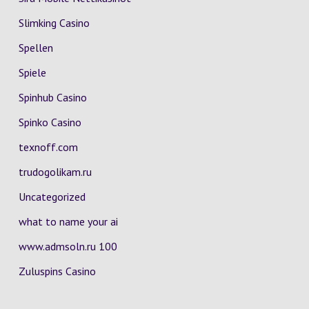
Slimking Casino
Spellen
Spiele
Spinhub Casino
Spinko Casino
texnoff.com
trudogolikam.ru
Uncategorized
what to name your ai
www.admsoln.ru 100
Zuluspins Casino