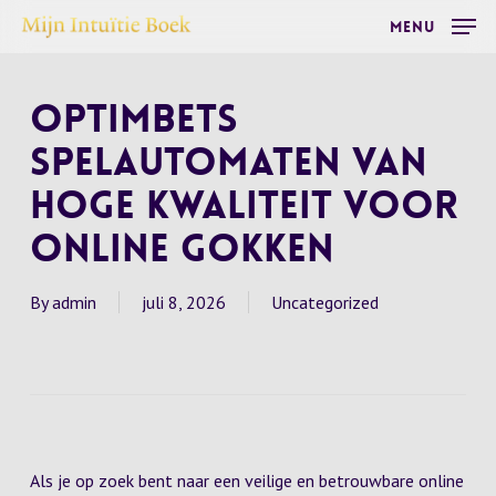
Skip
Menu
to
main
Optimbets
content
Spelautomaten van
hoge kwaliteit voor
online gokken
By
admin
juli 8, 2026
Uncategorized
Als je op zoek bent naar een veilige en betrouwbare online