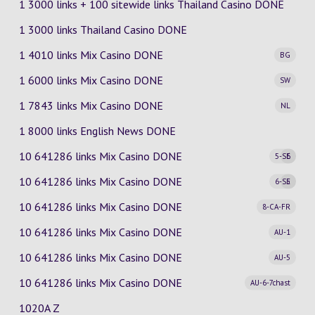
1 3000 links + 100 sitewide links Thailand Casino DONE
1 3000 links Thailand Casino DONE
1 4010 links Mix Casino
DONE
BG
1 6000 links Mix Casino
DONE
SW
1 7843 links Mix Casino
DONE
NL
1 8000 links English News DONE
10 641286 links Mix Casino
DONE
5-SE
6
10 641286 links Mix Casino
DONE
6-SE
5
10 641286 links Mix Casino
DONE
8-CA-FR
10 641286 links Mix Casino
DONE
AU-1
10 641286 links Mix Casino
DONE
AU-5
10 641286 links Mix Casino
DONE
AU-6-7chast
1020A Z