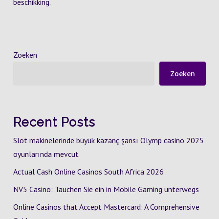
beschikking.
Zoeken
Zoeken
Recent Posts
Slot makinelerinde büyük kazanç şansı Olymp casino 2025
oyunlarında mevcut
Actual Cash Online Casinos South Africa 2026
NV5 Casino: Tauchen Sie ein in Mobile Gaming unterwegs
Online Casinos that Accept Mastercard: A Comprehensive