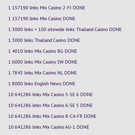
1 157190 links Mix Casino
2-FI
DONE
1 157190 links Mix Casino DONE
1 3000 links + 100 sitewide links Thailand Casino DONE
1 3000 links Thailand Casino DONE
1 4010 links Mix Casino
BG
DONE
1 6000 links Mix Casino
SW
DONE
1 7843 links Mix Casino
NL
DONE
1 8000 links English News DONE
10 641286 links Mix Casino
5-SE
6
DONE
10 641286 links Mix Casino
6-SE
5
DONE
10 641286 links Mix Casino
8-CA-FR
DONE
10 641286 links Mix Casino
AU-1
DONE