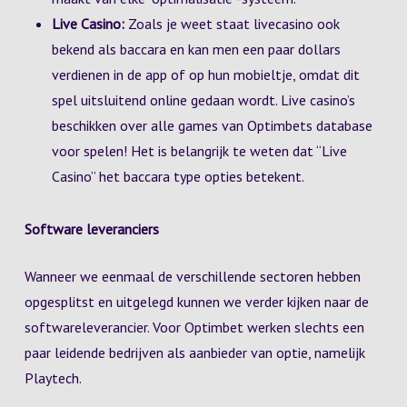
Live Casino:
Zoals je weet staat livecasino ook
bekend als baccara en kan men een paar dollars
verdienen in de app of op hun mobieltje, omdat dit
spel uitsluitend online gedaan wordt. Live casino’s
beschikken over alle games van Optimbets database
voor spelen! Het is belangrijk te weten dat “Live
Casino” het baccara type opties betekent.
Software leveranciers
Wanneer we eenmaal de verschillende sectoren hebben
opgesplitst en uitgelegd kunnen we verder kijken naar de
softwareleverancier. Voor Optimbet werken slechts een
paar leidende bedrijven als aanbieder van optie, namelijk
Playtech.