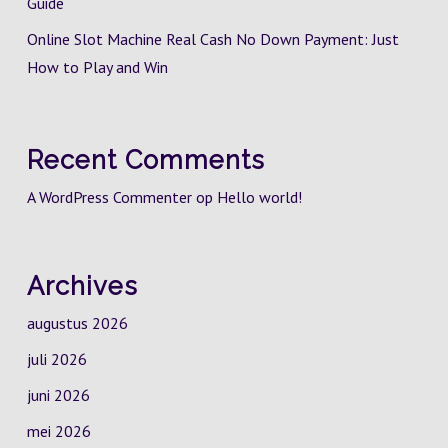
Guide
Online Slot Machine Real Cash No Down Payment: Just
How to Play and Win
Recent Comments
A WordPress Commenter
op
Hello world!
Archives
augustus 2026
juli 2026
juni 2026
mei 2026