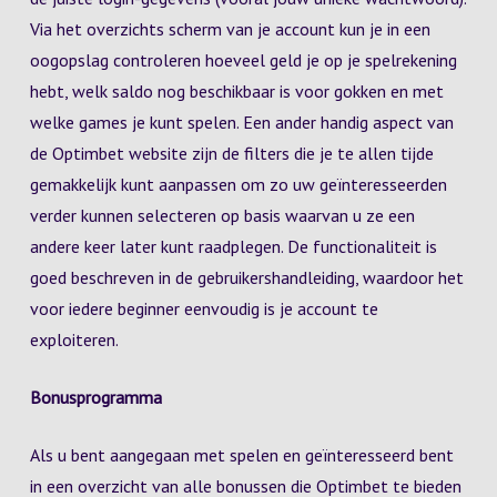
Via het overzichts scherm van je account kun je in een
oogopslag controleren hoeveel geld je op je spelrekening
hebt, welk saldo nog beschikbaar is voor gokken en met
welke games je kunt spelen. Een ander handig aspect van
de Optimbet website zijn de filters die je te allen tijde
gemakkelijk kunt aanpassen om zo uw geïnteresseerden
verder kunnen selecteren op basis waarvan u ze een
andere keer later kunt raadplegen. De functionaliteit is
goed beschreven in de gebruikershandleiding, waardoor het
voor iedere beginner eenvoudig is je account te
exploiteren.
Bonusprogramma
Als u bent aangegaan met spelen en geïnteresseerd bent
in een overzicht van alle bonussen die Optimbet te bieden