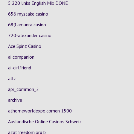
5 220 links English Mix DONE
656 mystake casino
689 amunra casino
720-alexander casino
Ace Spinz Casino
ai companion
ai-girlfriend
allz
apr_common_2
archive
athomeworldexpo.comen 1500
Ausländische Online Casinos Schweiz
azatfreedom.org b